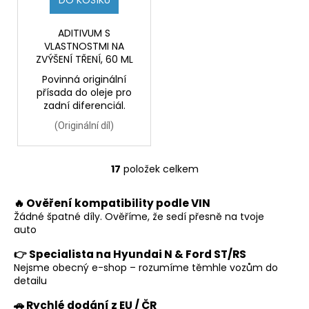
DO KOŠÍKU
ADITIVUM S
VLASTNOSTMI NA
ZVÝŠENÍ TŘENÍ,
60 ML
Povinná originální
přísada do oleje pro
zadní diferenciál.
(
Originální díl)
17
položek celkem
O
v
🔥 Ověření kompatibility podle VIN
l
Žádné špatné díly. Ověříme, že sedí přesně na tvoje
á
auto
d
a
👉 Specialista na Hyundai N & Ford ST/RS
c
Nejsme obecný e-shop – rozumíme těmhle vozům do
í
detailu
p
🚗 Rychlé dodání z EU / ČR