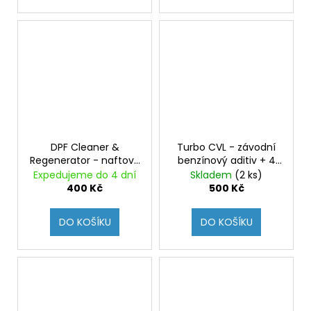
DPF Cleaner &
Turbo CVL - závodní
Regenerator - naftový
benzínový aditiv + 4
aditiv pro efektivní
oktany, proti
Expedujeme do 4 dní
Skladem
(2 ks)
čištění a regeneraci
detonačnímu hoření
400 Kč
500 Kč
filtrů pevných částic
DO KOŠÍKU
DO KOŠÍKU