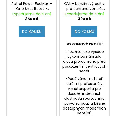
Petrol Power EcoMax -
CVL - benzínový aditiv
One Shot Boost -
pro ochranu ventilů,
jednorázová aditivace
proti detonačnímu
Expedujeme do 4 dní
Expedujeme do 4 dní
benzínu s posíleným
hoření, splňuje
350 Kč
390 Kč
čistícím účinkem, +3
předpisy F.I.A.
oktany
DO KOŠÍKU
DO KOŠÍKU
VÝKONOVÝ PROFIL:
• Použijte jako vysoce
výkonnou náhradu
olova pro ochranu před
poškozením ventilových
sedel.
• Používáno motoráři
dalšími profesionály
v motorsportu pro
dosažení ideálních
vlastností sportovního
paliva za použití běžně
dostupných moderních
benzínů.