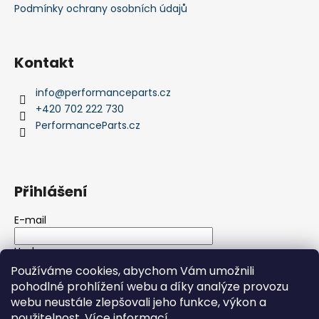
Podmínky ochrany osobních údajů
Kontakt
info
@
performanceparts.cz
+420 702 222 730
PerformanceParts.cz
Přihlášení
E-mail
Heslo
Používáme cookies, abychom Vám umožnili
pohodlné prohlížení webu a díky analýze provozu
PŘIHLÁSIT SE
webu neustále zlepšovali jeho funkce, výkon a
použitelnost.
Více informací