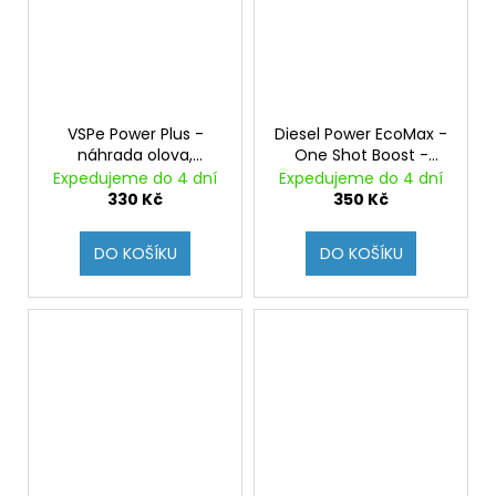
VSPe Power Plus -
Diesel Power EcoMax -
náhrada olova,
One Shot Boost -
ochrana sedel ventilů,
jednorázová aditivace
Expedujeme do 4 dní
Expedujeme do 4 dní
ochrana před
nafty s posíleným
330 Kč
350 Kč
etanolovou korozí, + 2
čistícím účinkem, + 5
oktany
cetanů
DO KOŠÍKU
DO KOŠÍKU