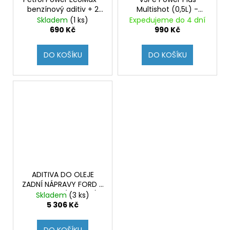
benzínový aditiv + 2
Multishot (0,5L) -
oktany, čistí
náhrada olova,
Skladem
(1 ks)
Expedujeme do 4 dní
vstřikovače a
ochrana sedel ventilů,
690 Kč
990 Kč
spalovací prostor,
ochrana před
snižuje kouřivost
etanol.korozí, + 2
DO KOŠÍKU
DO KOŠÍKU
oktany
ADITIVA DO OLEJE
ZADNÍ NÁPRAVY FORD -
FOCUS RS (Originál)
Skladem
(3 ks)
5 306 Kč