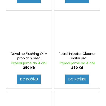
Driveline Flushing Oil -
Petrol Injector Cleaner
proplach před
- aditiv pro
výměnou
odstraňování úsad z
Expedujeme do 4 dní
Expedujeme do 4 dní
převodového oleje -
vstřikovacích systémů
290 Kč
290 Kč
MTF, ATF, diferenciály
benzínových agregátů
DO KOŠÍKU
DO KOŠÍKU