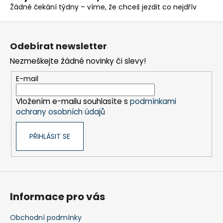
r
Žádné čekání týdny – víme, že chceš jezdit co nejdřív
v
k
Z
y
á
v
Odebírat newsletter
p
ý
Nezmeškejte žádné novinky či slevy!
a
p
t
i
E-mail
s
í
u
Vložením e-mailu souhlasíte s
podmínkami
ochrany osobních údajů
PŘIHLÁSIT SE
Informace pro vás
Obchodní podmínky