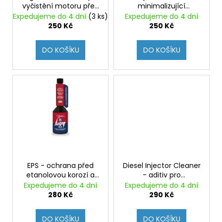
č
vyčistění motoru před
minimalizující
d
u
výměnou oleje, ideální
prosakování oleje,
Expedujeme do 4 dní
(3 ks)
Expedujeme do 4 dní
j
u
při přechodu na
zaceluje netěsnosti v
250 Kč
250 Kč
e
výkonnější olej
olejovém systému
k
m
t
DO KOŠÍKU
DO KOŠÍKU
e
ů
EPS - ochrana před
Diesel Injector Cleaner
etanolovou korozí a
- aditiv pro
odpařováním benzínu,
odstraňování úsad z
Expedujeme do 4 dní
Expedujeme do 4 dní
ochrana karburátoru
vstřikovacích systémů
280 Kč
290 Kč
naftových agregátů
DO KOŠÍKU
DO KOŠÍKU