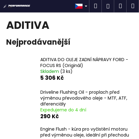
K
Přejít
Hledat
Náku
M
Přihlášen
na
o
obsah
Zpět
Zpět
košík
š
ADITIVA
í
C
k
Nejprodávanější
o
p
o
ADITIVA DO OLEJE ZADNÍ NÁPRAVY FORD -
t
FOCUS RS (Originál)
Skladem
(3 ks)
ř
5 306 Kč
e
b
Driveline Flushing Oil - proplach před
u
výměnou převodového oleje - MTF, ATF,
diferenciály
j
Expedujeme do 4 dní
e
290 Kč
t
e
Engine Flush - kúra pro vyčistění motoru
před výměnou oleje, ideální při přechodu
n