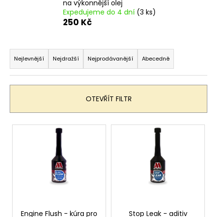
na výkonnější olej
a
Expedujeme do 4 dní
(3 ks)
250 Kč
j
í
Ř
t
a
?
Nejlevnější
Nejdražší
Nejprodávanější
Abecedně
z
e
n
OTEVŘÍT FILTR
í
HLEDAT
p
V
r
ý
o
p
D
d
i
o
u
p
s
k
o
p
r
t
r
u
ů
o
Engine Flush - kúra pro
Stop Leak - aditiv