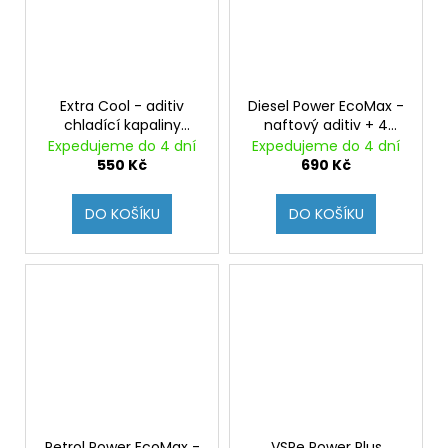
Extra Cool - aditiv
Diesel Power EcoMax -
chladící kapaliny
naftový aditiv + 4
snižující provozní
cetany, čistí
Expedujeme do 4 dní
Expedujeme do 4 dní
teplotu až o 15°C,
vstřikovače a
550 Kč
690 Kč
chrání před
spalovací prostor,
usazeninami
snižuje kouřivost
DO KOŠÍKU
DO KOŠÍKU
Petrol Power EcoMax -
VSPe Power Plus