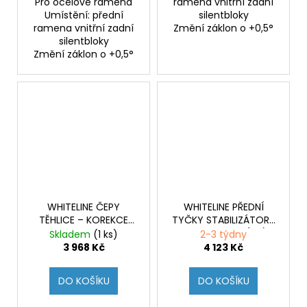
Pro ocelové ramena
ramena vnitřní zadní
Umístění: přední
silentbloky
ramena vnitřní zadní
Změní záklon o +0,5°
silentbloky
Změní záklon o +0,5°
WHITELINE ČEPY
WHITELINE PŘEDNÍ
TĚHLICE – KOREKCE
TYČKY STABILIZÁTORU
ROLL CENTER HYUNDAI
HYUNDAI I30N (PD)
Skladem
(1 ks)
2-3 týdny
I30N (PD)
3 968 Kč
4 123 Kč
DO KOŠÍKU
DO KOŠÍKU