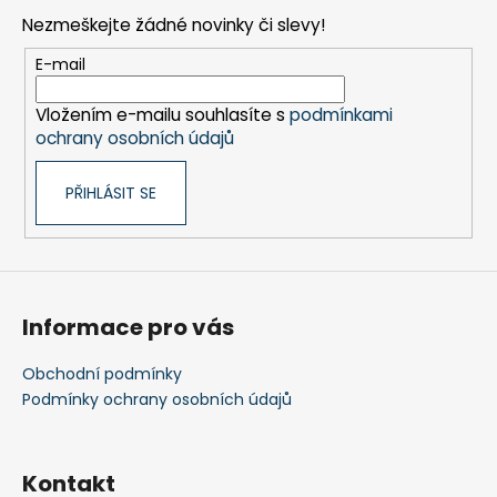
p
í
í
Nezmeškejte žádné novinky či slevy!
p
a
r
t
E-mail
v
í
k
Vložením e-mailu souhlasíte s
podmínkami
y
ochrany osobních údajů
v
ý
PŘIHLÁSIT SE
p
i
s
u
Informace pro vás
Obchodní podmínky
Podmínky ochrany osobních údajů
Kontakt