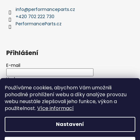
info
@
performanceparts.cz
+420 702 222 730
PerformanceParts.cz
Přihlášení
E-mail
Heslo
Používáme cookies, abychom Vám umožnili
pohodlné prohlížení webu a díky analýze provozu
PŘIHLÁSIT SE
webu neustále zlepšovali jeho funkce, výkon a
použitelnost.
Více informací
Nová registrace
Zapomenuté heslo
Nastavení
Vytvořil Shoptet
Copyright 2026
PerformanceParts.cz
. Všechna práva