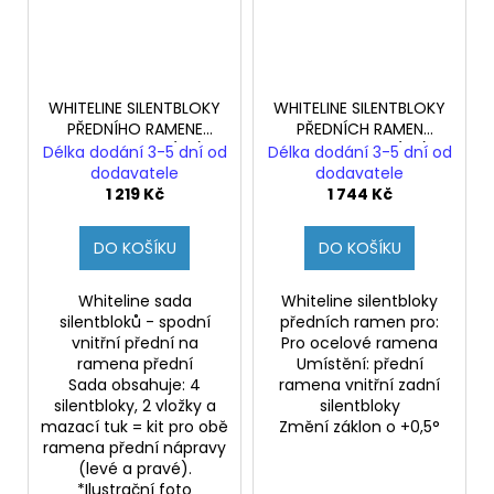
WHITELINE SILENTBLOKY
WHITELINE SILENTBLOKY
PŘEDNÍHO RAMENE
PŘEDNÍCH RAMEN
HYUNDAI I30N (PD)
HYUNDAI I30N (PD)
Délka dodání 3-5 dní od
Délka dodání 3-5 dní od
dodavatele
dodavatele
1 219 Kč
1 744 Kč
DO KOŠÍKU
DO KOŠÍKU
Whiteline sada
Whiteline silentbloky
silentbloků - spodní
předních ramen pro:
vnitřní přední na
Pro ocelové ramena
ramena přední
Umístění: přední
Sada obsahuje: 4
ramena vnitřní zadní
silentbloky, 2 vložky a
silentbloky
mazací tuk = kit pro obě
Změní záklon o +0,5°
ramena přední nápravy
(levé a pravé).
*Ilustrační foto