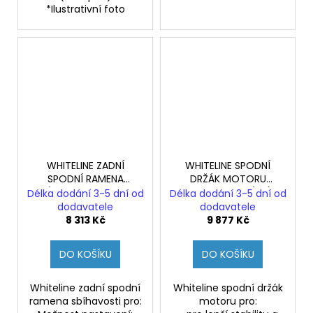
*Ilustrativní foto
WHITELINE ZADNÍ
WHITELINE SPODNÍ
SPODNÍ RAMENA
DRŽÁK MOTORU
SBÍHAVOSTI HYUNDAI
HYUNDAI I30N (PD)
Délka dodání 3-5 dní od
Délka dodání 3-5 dní od
I30N (PD)
dodavatele
dodavatele
8 313 Kč
9 877 Kč
DO KOŠÍKU
DO KOŠÍKU
Whiteline zadní spodní
Whiteline spodní držák
ramena sbíhavosti pro:
motoru pro: