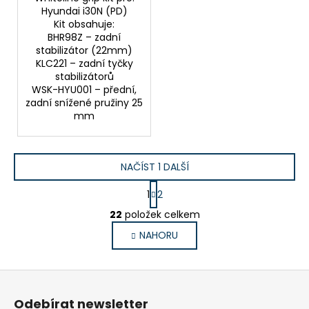
Hyundai i30N (PD)
Kit obsahuje:
BHR98Z – zadní
stabilizátor (22mm)
KLC221 – zadní tyčky
stabilizátorů
WSK-HYU001 – přední,
zadní snížené pružiny 25
mm
NAČÍST 1 DALŠÍ
S
1
2
t
O
r
22
položek celkem
v
á
NAHORU
l
n
k
á
o
d
Z
v
a
á
á
c
Odebírat newsletter
n