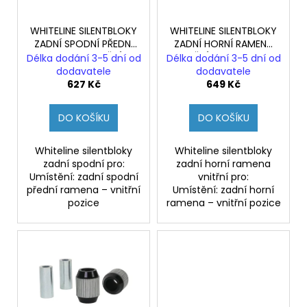
d
r
a
u
o
j
WHITELINE SILENTBLOKY
WHITELINE SILENTBLOKY
k
ZADNÍ SPODNÍ PŘEDNÍ
ZADNÍ HORNÍ RAMENA
d
í
RAMENA VNITŘNÍ
VNITŘNÍ HYUNDAI I30N
Délka dodání 3-5 dní od
Délka dodání 3-5 dní od
t
u
t
HYUNDAI I30N (PD)
(PD)
dodavatele
dodavatele
ů
k
?
627 Kč
649 Kč
t
DO KOŠÍKU
DO KOŠÍKU
ů
Whiteline silentbloky
Whiteline silentbloky
HLEDAT
zadní spodní pro:
zadní horní ramena
Umístění: zadní spodní
vnitřní pro:
přední ramena – vnitřní
Umístění: zadní horní
pozice
ramena – vnitřní pozice
D
o
p
o
r
u