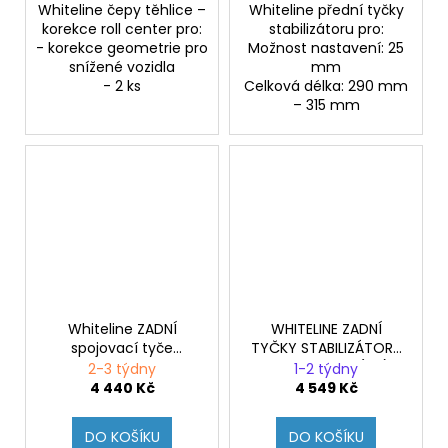
Whiteline čepy těhlice –
Whiteline přední tyčky
korekce roll center pro:
stabilizátoru pro:
- korekce geometrie pro
Možnost nastavení: 25
snížené vozidla
mm
- 2 ks
Celková délka: 290 mm
– 315 mm
Whiteline ZADNÍ
WHITELINE ZADNÍ
spojovací tyče
TYČKY STABILIZÁTORU
stabilizátoru Ford
HYUNDAI I30N (PD)
2-3 týdny
1-2 týdny
Focus RS 09-12
4 440 Kč
4 549 Kč
DO KOŠÍKU
DO KOŠÍKU