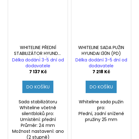
WHITELINE PŘEDNÍ
WHITELINE SADA PUŽIN
STABILIZÁTOR HYUNDAI
HYUNDAI I30N (PD)
I30N (PD)
Délka dodání 3-5 dní od
Délka dodání 3-5 dní od
dodavatele
dodavatele
7 137 Kč
7 218 Kč
DO KOŠÍKU
DO KOŠÍKU
Sada stabilizátoru
Whiteline sada pužin
Whiteline včetně
pro:
silentbloků pro:
Přední, zadní snížené
Umístění: přední
pružiny 25 mm
Průměr: 24 mm
Možnost nastavení: ano
(2 stupně)