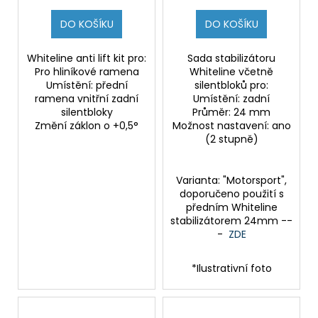
DO KOŠÍKU
DO KOŠÍKU
Whiteline anti lift kit pro:
Sada stabilizátoru
Pro hliníkové ramena
Whiteline včetně
Umístění: přední
silentbloků pro:
ramena vnitřní zadní
Umístění: zadní
silentbloky
Průměr: 24 mm
Změní záklon o +0,5°
Možnost nastavení: ano
(2 stupně)
Varianta: "Motorsport",
doporučeno použití s
předním Whiteline
stabilizátorem 24mm --
-
ZDE
*Ilustrativní foto