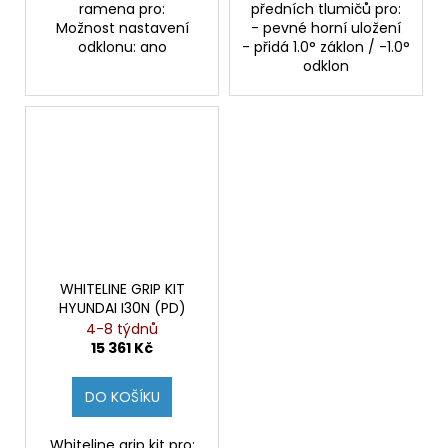
ramena pro:
předních tlumičů pro:
Možnost nastavení
- pevné horní uložení
odklonu: ano
- přidá 1.0° záklon / -1.0°
odklon
WHITELINE GRIP KIT
HYUNDAI I30N (PD)
4-8 týdnů
15 361 Kč
DO KOŠÍKU
Whiteline grip kit pro: