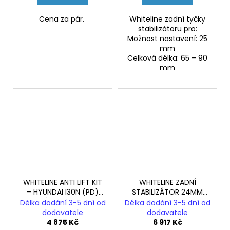
Cena za pár.
Whiteline zadní tyčky
stabilizátoru pro:
Možnost nastavení: 25
mm
Celková délka: 65 – 90
mm
WHITELINE ANTI LIFT KIT
WHITELINE ZADNÍ
– HYUNDAI I30N (PD)
STABILIZÁTOR 24MM
HLINÍKOVÉ RAMENA
HYUNDAI I30N (PD)
Délka dodání 3-5 dní od
Délka dodání 3-5 dní od
dodavatele
dodavatele
4 875 Kč
6 917 Kč