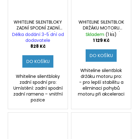
č
u
j
e
WHITELINE SILENTBLOKY
WHITELINE SILENTBLOK
m
ZADNÍ SPODNÍ ZADNÍ
DRŽÁKU MOTORU
e
RAMENA VNITŘNÍ
HYUNDAI I30N (PD)
Délka dodání 3-5 dní od
Skladem
(1 ks)
HYUNDAI I30N (PD)
dodavatele
1 129 Kč
828 Kč
DO KOŠÍKU
DO KOŠÍKU
Whiteline silentblok
Whiteline silentbloky
držáku motoru pro:
zadní spodní pro:
- pro lepší stabilitu a
Umístění: zadní spodní
eliminaci pohybů
zadní ramena – vnitřní
motoru při akceleraci
pozice