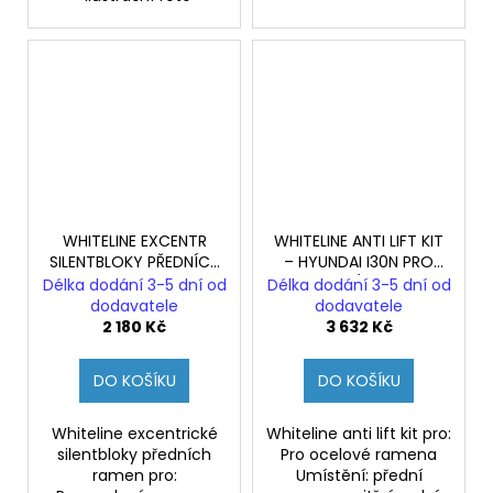
WHITELINE EXCENTR
WHITELINE ANTI LIFT KIT
SILENTBLOKY PŘEDNÍCH
– HYUNDAI I30N PRO
RAMEN HYUNDAI I30N
OCELOVÉ RAMENA
Délka dodání 3-5 dní od
Délka dodání 3-5 dní od
(PD)
dodavatele
dodavatele
2 180 Kč
3 632 Kč
DO KOŠÍKU
DO KOŠÍKU
Whiteline excentrické
Whiteline anti lift kit pro:
silentbloky předních
Pro ocelové ramena
ramen pro:
Umístění: přední