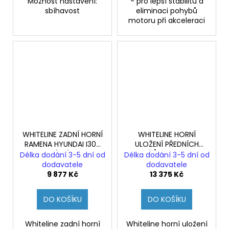
Možnost nastavení:
- pro lepší stabilitu a
sbíhavost
eliminaci pohybů
motoru při akceleraci
WHITELINE ZADNÍ HORNÍ
WHITELINE HORNÍ
RAMENA HYUNDAI I30N
ULOŽENÍ PŘEDNÍCH
(PD)
TLUMIČŮ HYUNDAI I30N
Délka dodání 3-5 dní od
Délka dodání 3-5 dní od
(PD)
dodavatele
dodavatele
9 877 Kč
13 375 Kč
DO KOŠÍKU
DO KOŠÍKU
Whiteline zadní horní
Whiteline horní uložení