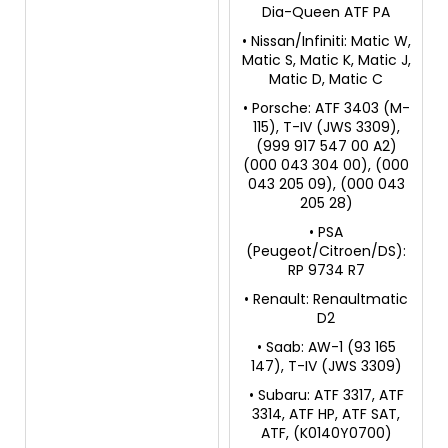
Dia-Queen ATF PA
• Nissan/Infiniti: Matic W,
Matic S, Matic K, Matic J,
Matic D, Matic C
• Porsche: ATF 3403 (M-
115), T-IV (JWS 3309),
(999 917 547 00 A2)
(000 043 304 00), (000
043 205 09), (000 043
205 28)
• PSA
(Peugeot/Citroen/DS):
RP 9734 R7
• Renault: Renaultmatic
D2
• Saab: AW-1 (93 165
147), T-IV (JWS 3309)
• Subaru: ATF 3317, ATF
3314, ATF HP, ATF SAT,
ATF, (K0140Y0700)