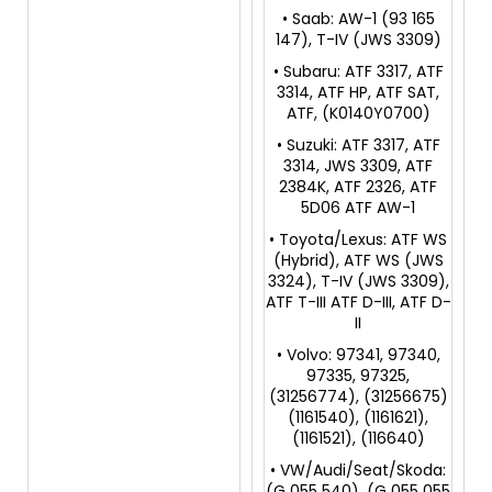
• Saab: AW-1 (93 165
147), T-IV (JWS 3309)
• Subaru: ATF 3317, ATF
3314, ATF HP, ATF SAT,
ATF, (K0140Y0700)
• Suzuki: ATF 3317, ATF
3314, JWS 3309, ATF
2384K, ATF 2326, ATF
5D06 ATF AW-1
• Toyota/Lexus: ATF WS
(Hybrid), ATF WS (JWS
3324), T-IV (JWS 3309),
ATF T-III ATF D-III, ATF D-
II
• Volvo: 97341, 97340,
97335, 97325,
(31256774), (31256675)
(1161540), (1161621),
(1161521), (116640)
• VW/Audi/Seat/Skoda:
(G 055 540), (G 055 055