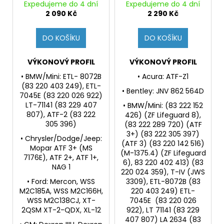
kapalina pro
syntetická kapalina
Expedujeme do 4 dní
Expedujeme do 4 dní
automatcké
pro automatcké
2 090 Kč
2 290 Kč
převodovky a serva
převodovky a serva
řízení
řízení
DO KOŠÍKU
DO KOŠÍKU
VÝKONOVÝ PROFIL
VÝKONOVÝ PROFIL
• BMW/Mini: ETL- 8072B
• Acura: ATF-Z1
(83 220 403 249), ETL-
• Bentley: JNV 862 564D
7045E (83 220 026 922)
LT-71141 (83 229 407
• BMW/Mini: (83 222 152
807), ATF-2 (83 222
426) (ZF Lifeguard 8),
305 396)
(83 222 289 720) (ATF
3+) (83 222 305 397)
• Chrysler/Dodge/Jeep:
(ATF 3) (83 220 142 516)
Mopar ATF 3+ (MS
(M-1375.4) (ZF Lifeguard
7176E), ATF 2+, ATF 1+,
6), 83 220 402 413) (83
NAG 1
220 024 359), T-IV (JWS
• Ford: Mercon, WSS
3309), ETL-8072B (83
M2C185A, WSS M2C166H,
220 403 249) ETL-
WSS M2C138CJ, XT-
7045E (83 220 026
2QSM XT-2-QDX, XL-12
922), LT 71141 (83 229
407 807) LA 2634 (83