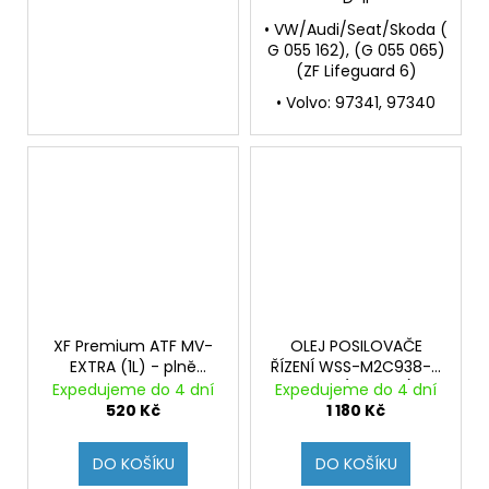
• VW/Audi/Seat/Skoda (
G 055 162), (G 055 065)
(ZF Lifeguard 6)
• Volvo: 97341, 97340
XF Premium ATF MV-
OLEJ POSILOVAČE
EXTRA (1L) - plně
ŘÍZENÍ WSS-M2C938-A
syntetická kapalina
FORD (Originál)
Expedujeme do 4 dní
Expedujeme do 4 dní
pro automatcké
520 Kč
1 180 Kč
převodovky a serva
řízení
DO KOŠÍKU
DO KOŠÍKU