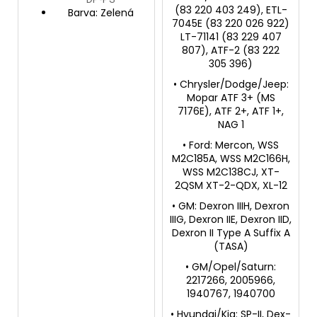
(83 220 403 249), ETL-
Barva: Zelená
7045E (83 220 026 922)
LT-71141 (83 229 407
807), ATF-2 (83 222
305 396)
• Chrysler/Dodge/Jeep:
Mopar ATF 3+ (MS
7176E), ATF 2+, ATF 1+,
NAG 1
• Ford: Mercon, WSS
M2C185A, WSS M2C166H,
WSS M2C138CJ, XT-
2QSM XT-2-QDX, XL-12
• GM: Dexron IIIH, Dexron
IIIG, Dexron IIE, Dexron IID,
Dexron II Type A Suffix A
(TASA)
• GM/Opel/Saturn:
2217266, 2005966,
1940767, 1940700
• Hyundai/Kia: SP-II, Dex-