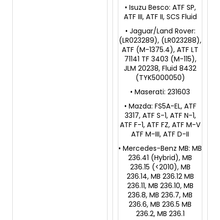
• Isuzu Besco: ATF SP,
ATF III, ATF II, SCS Fluid
• Jaguar/Land Rover:
(LR023289), (LR023288),
ATF (M-1375.4), ATF LT
71141 TF 3403 (M-115),
JLM 20238, Fluid 8432
(TYK5000050)
• Maserati: 231603
• Mazda: FS5A-EL, ATF
3317, ATF S-1, ATF N-1,
ATF F-1, ATF FZ, ATF M-V
ATF M-III, ATF D-II
• Mercedes-Benz MB: MB
236.41 (Hybrid), MB
236.15 (<2010), MB
236.14, MB 236.12 MB
236.11, MB 236.10, MB
236.8, MB 236.7, MB
236.6, MB 236.5 MB
236.2, MB 236.1