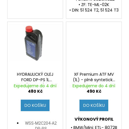
• ZF: TE-ML-02K
• DIN: 51 524 T2, 51 524 T3
HYDRAULICKÝ OLEJ
XF Premium ATF MV
FORD DP-PS 1L
(1L) - plně syntetická
(Originál)
kapalina pro
Expedujeme do 4 dní
Expedujeme do 4 dní
automatcké
480 Kč
490 Kč
převodovky a serva
řízení
DO KOŠÍKU
DO KOŠÍKU
VÝKONOVÝ PROFIL
WSS-M2C204-A2
• BMW/Mini: ETL- 8072B
DP-PS