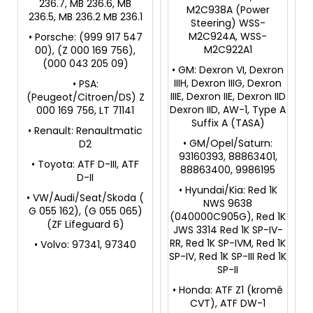
236.7, MB 236.6, MB
M2C938A (Power
236.5, MB 236.2 MB 236.1
Steering) WSS-
M2C924A, WSS-
• Porsche: (999 917 547
M2C922A1
00), (Z 000 169 756),
(000 043 205 09)
• GM: Dexron VI, Dexron
IIIH, Dexron IIIG, Dexron
• PSA:
IIIE, Dexron IIE, Dexron IID
(Peugeot/Citroen/DS) Z
Dexron IID, AW-1, Type A
000 169 756, LT 71141
Suffix A (TASA)
• Renault: Renaultmatic
• GM/Opel/Saturn:
D2
93160393, 88863401,
• Toyota: ATF D-III, ATF
88863400, 9986195
D-II
• Hyundai/Kia: Red 1K
• VW/Audi/Seat/Skoda (
NWS 9638
G 055 162), (G 055 065)
(040000C905G), Red 1K
(ZF Lifeguard 6)
JWS 3314 Red 1K SP-IV-
RR, Red 1K SP-IVM, Red 1K
• Volvo: 97341, 97340
SP-IV, Red 1K SP-III Red 1K
SP-II
• Honda: ATF Z1 (kromě
CVT), ATF DW-1