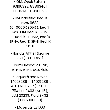
• GM/Opel/Saturn:
93160393, 88863401,
88863400, 9986195
• Hyundai/Kia: Red 1K
NWS 9638
(040000C905G), Red 1K
JWS 3314 Red 1K SP-IV-
RR, Red 1K SP-IVM, Red 1K
SP-IV, Red 1K SP-III Red 1K
SP-II
• Honda: ATF Z1 (kromě
CVT), ATF DW-1
• Isuzu Besco: ATF SP,
ATF III, ATF II, SCS Fluid
• Jaguar/Land Rover:
(LR023289), (LR023288),
ATF (M-1375.4), ATF LT
71141 TF 3403 (M-115),
JLM 20238, Fluid 8432
(TYK5000050)
• Maserati: 231603