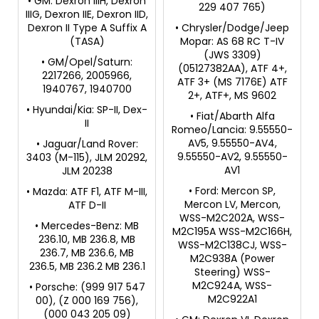
• GM: Dexron IIIH, Dexron
229 407 765)
IIIG, Dexron IIE, Dexron IID,
Dexron II Type A Suffix A
• Chrysler/Dodge/Jeep
(TASA)
Mopar: AS 68 RC T-IV
(JWS 3309)
• GM/Opel/Saturn:
(05127382AA), ATF 4+,
2217266, 2005966,
ATF 3+ (MS 7176E) ATF
1940767, 1940700
2+, ATF+, MS 9602
• Hyundai/Kia: SP-II, Dex-
• Fiat/Abarth Alfa
II
Romeo/Lancia: 9.55550-
AV5, 9.55550-AV4,
• Jaguar/Land Rover:
9.55550-AV2, 9.55550-
3403 (M-115), JLM 20292,
AV1
JLM 20238
• Ford: Mercon SP,
• Mazda: ATF F1, ATF M-III,
Mercon LV, Mercon,
ATF D-II
WSS-M2C202A, WSS-
• Mercedes-Benz: MB
M2C195A WSS-M2C166H,
236.10, MB 236.8, MB
WSS-M2C138CJ, WSS-
236.7, MB 236.6, MB
M2C938A (Power
236.5, MB 236.2 MB 236.1
Steering) WSS-
M2C924A, WSS-
• Porsche: (999 917 547
M2C922A1
00), (Z 000 169 756),
(000 043 205 09)