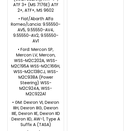
ATF 3+ (MS 7176E) ATF
2+, ATF+, MS 9602
• Fiat/Abarth Alfa
Romeo/Lancia: 9.55550-
AV5, 9.55550-AV4,
9.55550-AV2, 9.55550-
AV1
• Ford: Mercon SP,
Mercon LV, Mercon,
WSS-M2C202A, WSS-
M2C195A WSS-M2C166H,
WSS-M2C138CJ, WSS-
M2C938A (Power
Steering) WSS-
M2C924A, WSS-
M2C922A1
• GM: Dexron VI, Dexron
IIIH, Dexron IIIG, Dexron
IIIE, Dexron IIE, Dexron IID
Dexron IID, AW-1, Type A
Suffix A (TASA)