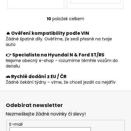
10
položek celkem
O
v
🔥 Ověření kompatibility podle VIN
l
Žádné špatné díly. Ověříme, že sedí přesně na tvoje
á
auto
d
a
👉 Specialista na Hyundai N & Ford ST/RS
c
Nejsme obecný e-shop – rozumíme těmhle vozům do
í
detailu
p
🚗 Rychlé dodání z EU / ČR
r
Žádné čekání týdny – víme, že chceš jezdit co nejdřív
v
k
Z
y
á
v
Odebírat newsletter
p
ý
Nezmeškejte žádné novinky či slevy!
a
p
t
i
E-mail