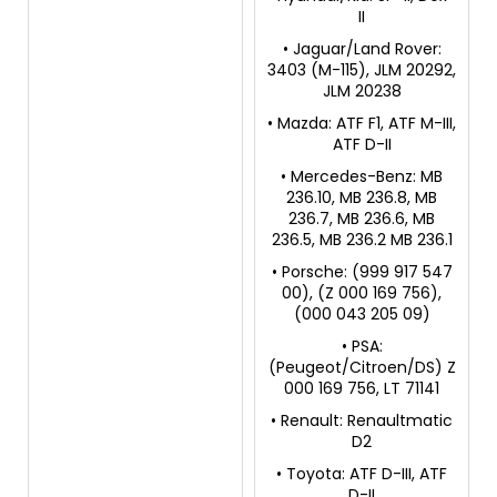
II
• Jaguar/Land Rover:
3403 (M-115), JLM 20292,
JLM 20238
• Mazda: ATF F1, ATF M-III,
ATF D-II
• Mercedes-Benz: MB
236.10, MB 236.8, MB
236.7, MB 236.6, MB
236.5, MB 236.2 MB 236.1
• Porsche: (999 917 547
00), (Z 000 169 756),
(000 043 205 09)
• PSA:
(Peugeot/Citroen/DS) Z
000 169 756, LT 71141
• Renault: Renaultmatic
D2
• Toyota: ATF D-III, ATF
D-II