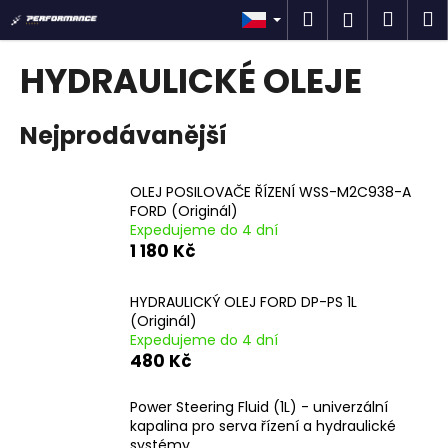
K
Přejít
Hledat
Náku
M
Přihlášen
na
o
obsah
Zpět
Zpět
košík
š
HYDRAULICKÉ OLEJE
í
C
k
Nejprodávanější
o
p
o
OLEJ POSILOVAČE ŘÍZENÍ WSS-M2C938-A
t
FORD (Originál)
Expedujeme do 4 dní
ř
1 180 Kč
e
b
HYDRAULICKÝ OLEJ FORD DP-PS 1L
u
(Originál)
j
Expedujeme do 4 dní
480 Kč
e
t
Power Steering Fluid (1L) - univerzální
e
kapalina pro serva řízení a hydraulické
n
systémy