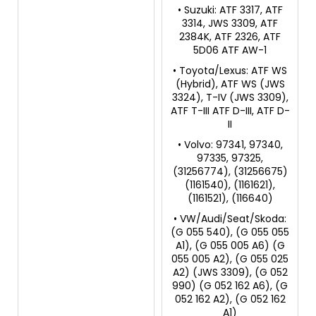
• Suzuki: ATF 3317, ATF
3314, JWS 3309, ATF
2384K, ATF 2326, ATF
5D06 ATF AW-1
• Toyota/Lexus: ATF WS
(Hybrid), ATF WS (JWS
3324), T-IV (JWS 3309),
ATF T-III ATF D-III, ATF D-
II
• Volvo: 97341, 97340,
97335, 97325,
(31256774), (31256675)
(1161540), (1161621),
(1161521), (116640)
• VW/Audi/Seat/Skoda:
(G 055 540), (G 055 055
A1), (G 055 005 A6) (G
055 005 A2), (G 055 025
A2) (JWS 3309), (G 052
990) (G 052 162 A6), (G
052 162 A2), (G 052 162
A1)