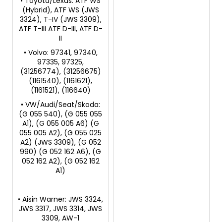
• Toyota/Lexus: ATF WS
(Hybrid), ATF WS (JWS
3324), T-IV (JWS 3309),
ATF T-III ATF D-III, ATF D-
II
• Volvo: 97341, 97340,
97335, 97325,
(31256774), (31256675)
(1161540), (1161621),
(1161521), (116640)
• VW/Audi/Seat/Skoda:
(G 055 540), (G 055 055
A1), (G 055 005 A6) (G
055 005 A2), (G 055 025
A2) (JWS 3309), (G 052
990) (G 052 162 A6), (G
052 162 A2), (G 052 162
A1)
• Aisin Warner: JWS 3324,
JWS 3317, JWS 3314, JWS
3309, AW-1