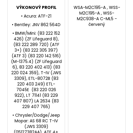
VÝKONOVÝ PROFIL
WSA-M2C195-A , WSS-
M2C195-A , WSS-
• Acura: ATF-Z1
M2C938-A C-ML5 -
červený
• Bentley: JNV 862 564D
• BMW/Mini: (83 222 152
426) (ZF Lifeguard 8),
(83 222 289 720) (ATF
3+) (83 222 305 397)
(ATF 3) (83 220 142 516)
(M-1375.4) (ZF Lifeguard
6), 83 220 402 413) (83
220 024 359), T-IV (JWS
3309), ETL-8072B (83
220 403 249) ETL-
7045E (83 220 026
922), LT 71141 (83 229
407 807) LA 2634 (83
229 407 765)
• Chrysler/Dodge/Jeep
Mopar: AS 68 RC T-IV
(JWS 3309)
(05127382AA), ATF 4+,