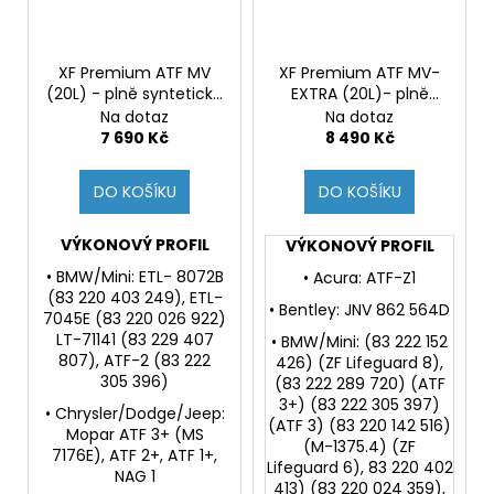
XF Premium ATF MV
XF Premium ATF MV-
(20L) - plně syntetická
EXTRA (20L)- plně
kapalina pro
syntetická kapalina
Na dotaz
Na dotaz
automatcké
pro automatcké
7 690 Kč
8 490 Kč
převodovky a serva
převodovky a serva
řízení
řízení
DO KOŠÍKU
DO KOŠÍKU
VÝKONOVÝ PROFIL
VÝKONOVÝ PROFIL
• BMW/Mini: ETL- 8072B
• Acura: ATF-Z1
(83 220 403 249), ETL-
• Bentley: JNV 862 564D
7045E (83 220 026 922)
LT-71141 (83 229 407
• BMW/Mini: (83 222 152
807), ATF-2 (83 222
426) (ZF Lifeguard 8),
305 396)
(83 222 289 720) (ATF
3+) (83 222 305 397)
• Chrysler/Dodge/Jeep:
(ATF 3) (83 220 142 516)
Mopar ATF 3+ (MS
(M-1375.4) (ZF
7176E), ATF 2+, ATF 1+,
Lifeguard 6), 83 220 402
NAG 1
413) (83 220 024 359),