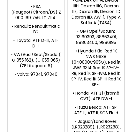
• GM: Dexron VI, Dexron
IIIH, Dexron IIIG, Dexron
• PSA:
IIIE, Dexron IIE, Dexron IID
(Peugeot/Citroen/DS) Z
Dexron IID, AW-1, Type A
000 169 756, LT 71141
Suffix A (TASA)
• Renault: Renaultmatic
• GM/Opel/Saturn:
D2
93160393, 88863401,
• Toyota: ATF D-III, ATF
88863400, 9986195
D-II
• Hyundai/Kia: Red 1K
• VW/Audi/Seat/Skoda (
NWS 9638
G 055 162), (G 055 065)
(040000C905G), Red 1K
(ZF Lifeguard 6)
JWS 3314 Red 1K SP-IV-
RR, Red 1K SP-IVM, Red 1K
• Volvo: 97341, 97340
SP-IV, Red 1K SP-III Red 1K
SP-II
• Honda: ATF Z1 (kromě
CVT), ATF DW-1
• Isuzu Besco: ATF SP,
ATF III, ATF II, SCS Fluid
• Jaguar/Land Rover:
(LR023289), (LR023288),