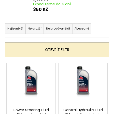
Expedujeme do 4 dní
a
350 Kč
j
í
Ř
t
a
Nejlevnější
Nejdražší
Nejprodávanější
Abecedně
?
z
e
n
OTEVŘÍT FILTR
í
HLEDAT
p
V
r
ý
o
p
D
d
i
o
u
s
p
k
p
o
t
r
r
ů
u
o
Power Steering Fluid
Central Hydraulic Fluid