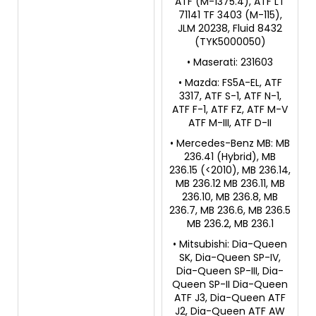
ATF (M-1375.4), ATF LT
71141 TF 3403 (M-115),
JLM 20238, Fluid 8432
(TYK5000050)
• Maserati: 231603
• Mazda: FS5A-EL, ATF
3317, ATF S-1, ATF N-1,
ATF F-1, ATF FZ, ATF M-V
ATF M-III, ATF D-II
• Mercedes-Benz MB: MB
236.41 (Hybrid), MB
236.15 (<2010), MB 236.14,
MB 236.12 MB 236.11, MB
236.10, MB 236.8, MB
236.7, MB 236.6, MB 236.5
MB 236.2, MB 236.1
• Mitsubishi: Dia-Queen
SK, Dia-Queen SP-IV,
Dia-Queen SP-III, Dia-
Queen SP-II Dia-Queen
ATF J3, Dia-Queen ATF
J2, Dia-Queen ATF AW