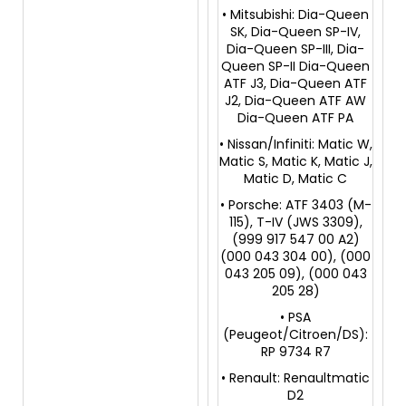
• Mitsubishi: Dia-Queen
SK, Dia-Queen SP-IV,
Dia-Queen SP-III, Dia-
Queen SP-II Dia-Queen
ATF J3, Dia-Queen ATF
J2, Dia-Queen ATF AW
Dia-Queen ATF PA
• Nissan/Infiniti: Matic W,
Matic S, Matic K, Matic J,
Matic D, Matic C
• Porsche: ATF 3403 (M-
115), T-IV (JWS 3309),
(999 917 547 00 A2)
(000 043 304 00), (000
043 205 09), (000 043
205 28)
• PSA
(Peugeot/Citroen/DS):
RP 9734 R7
• Renault: Renaultmatic
D2