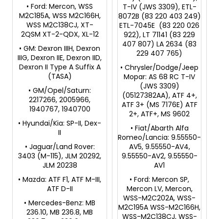
• Ford: Mercon, WSS
T-IV (JWS 3309), ETL-
M2C185A, WSS M2C166H,
8072B (83 220 403 249)
WSS M2C138CJ, XT-
ETL-7045E (83 220 026
2QSM XT-2-QDX, XL-12
922), LT 71141 (83 229
407 807) LA 2634 (83
• GM: Dexron IIIH, Dexron
229 407 765)
IIIG, Dexron IIE, Dexron IID,
Dexron II Type A Suffix A
• Chrysler/Dodge/Jeep
(TASA)
Mopar: AS 68 RC T-IV
(JWS 3309)
• GM/Opel/Saturn:
(05127382AA), ATF 4+,
2217266, 2005966,
ATF 3+ (MS 7176E) ATF
1940767, 1940700
2+, ATF+, MS 9602
• Hyundai/Kia: SP-II, Dex-
• Fiat/Abarth Alfa
II
Romeo/Lancia: 9.55550-
• Jaguar/Land Rover:
AV5, 9.55550-AV4,
3403 (M-115), JLM 20292,
9.55550-AV2, 9.55550-
JLM 20238
AV1
• Mazda: ATF F1, ATF M-III,
• Ford: Mercon SP,
ATF D-II
Mercon LV, Mercon,
WSS-M2C202A, WSS-
• Mercedes-Benz: MB
M2C195A WSS-M2C166H,
236.10, MB 236.8, MB
WSS-M2C138CJ, WSS-