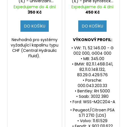
č
(1L) - univerzální
(1L) - plně syntetická
d
u
kapalina pro serva
kapalina pro moderní
Expedujeme do 4 dní
Expedujeme do 4 dní
u
řízení a hydraulické
hydraulické systémy a
350 Kč
450 Kč
j
systémy
serva řízení
k
e
t
m
DO KOŠÍKU
DO KOŠÍKU
e
ů
Nevhodná pro systémy
VÝKONOVÝ PROFIL:
vyžadující kapalinu typu
• VW: TL 52 146.00 - G
CHF (Central Hydraulic
002 000, G004 000
Fluid).
• MB: 345.00
• BMW: 82.11.1.468.041,
82.11.0.148.132,
83.29.0.429.576
• Porsche:
000.043.203.33
• Bentley: RH 5000
• Saab: 3032 380
• Ford: WSS-M2C204-A
• Peugeot/Citroen PSA
S71 2710 (LDS)
• Volvo: 11.61.529
• Fendt: X 902.011.622