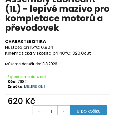
je
a
(1L) - lepivé mazivo pro
0,0
z
j
kompletace motorů a
5
í
hvězdiček.
převodovek
t
?
CHARAKTERISTIKA
Hustota při 15°C: 0.904
Kinematická viskozita při 40°C: 320.0cSt
HLEDAT
Můžeme doručit do:
13.8.2026
Expedujeme do 4 dní
D
Kód:
79821
Značka:
MILLERS OILS
o
p
620 Kč
o
r
Měrná
u
DO KOŠÍKU
cena: