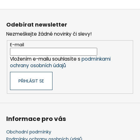
Z
á
Odebírat newsletter
p
Nezmeškejte žádné novinky či slevy!
a
t
E-mail
í
Vložením e-mailu souhlasíte s
podmínkami
ochrany osobních údajů
PŘIHLÁSIT SE
Informace pro vás
Obchodní podmínky
Podmínky ochrany osobních údajů