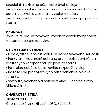
Speciální mazivo na bázi motorového oleje
pro profesionální stavbu motorů a převodovek (včetně
automatických). Obsahuje vysoké množství
protiotěrových aditiv pro redukci opotřebení při prvním
startu.
APLIKACE
Používejte pro sestavování mechanických komponentů
motoru nebo převodovky.
UŽIVATELSKÉ VÝHODY
• Díky výrazné lepivosti drží u sebe sestavované součásti.
• Poskytuje maximální ochranu proti opotřebení všech
ošetřených komponentů při prvním startu.
• Po krátké době se beze zbytku rozpouští v oleji.
• Na rozdíl od protiotěrových past neblokuje olejové
kanálky.
• Vyvinuto, vyrobeno a baleno v Anglii – originál firmy
Millers Oils Ltd.
CHARAKTERISTIKA
Hustota při 15°C: 0.904
Kinematická viskozita při 40°C: 320.0cSt