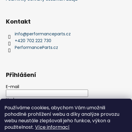
Kontakt
info
@
performanceparts.cz
+420 702 222 730
PerformanceParts.cz
Přihlášení
E-mail
Heslo
Používáme cookies, abychom Vám umožnili
pohodlné prohlížení webu a díky analýze provozu
PŘIHLÁSIT SE
webu neustále zlepšovali jeho funkce, výkon a
použitelnost.
Více informací
Nová registrace
Zapomenuté heslo