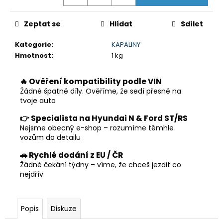
č
u
j
Zeptat se
Hlídat
Sdílet
e
m
Kategorie
:
KAPALINY
e
Hmotnost
:
1 kg
🔥 Ověření kompatibility podle VIN
Žádné špatné díly. Ověříme, že sedí přesně na
tvoje auto
👉 Specialista na Hyundai N & Ford ST/RS
Nejsme obecný e-shop – rozumíme těmhle
vozům do detailu
🚗 Rychlé dodání z EU / ČR
Žádné čekání týdny – víme, že chceš jezdit co
nejdřív
Popis
Diskuze