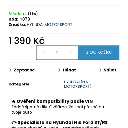
č
u
j
Skladem
(1 ks)
e
Kód:
4878
Značka:
HYUNDAI MOTORSPORT
m
e
1 390 Kč
Měrná
DO KOŠÍKU
cena:
Zeptat se
Hlídat
Sdílet
HYUNDAI (N &
Kategorie
:
MOTORSPORT)
🔥 Ověření kompatibility podle VIN
Žádné špatné díly. Ověříme, že sedí přesně na
tvoje auto
👉 Specialista na Hyundai N & Ford ST/RS
Nejsme obecný e-shop – rozumíme těmhle