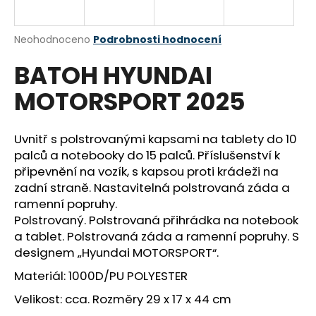
a
j
Průměrné
Neohodnoceno
Podrobnosti hodnocení
í
hodnocení
BATOH HYUNDAI
produktu
t
je
?
MOTORSPORT 2025
0,0
z
5
hvězdiček.
Uvnitř s polstrovanými kapsami na tablety do 10
palců a notebooky do 15 palců. Příslušenství k
HLEDAT
připevnění na vozík, s kapsou proti krádeži na
zadní straně. Nastavitelná polstrovaná záda a
ramenní popruhy.
Polstrovaný. Polstrovaná přihrádka na notebook
D
a tablet. Polstrovaná záda a ramenní popruhy. S
o
designem „Hyundai MOTORSPORT“.
p
o
Materiál: 1000D/PU POLYESTER
r
Velikost: cca. Rozměry 29 x 17 x 44 cm
u