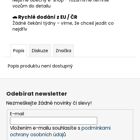
vozům do detailu
🚗 Rychlé dodání z EU / ČR
Žádné čekání týdny – víme, že chceš jezdit co
nejdřív
Popis
Diskuze
Značka
Popis produktu není dostupný
Z
á
Odebírat newsletter
p
Nezmeškejte žádné novinky či slevy!
a
t
E-mail
í
Vložením e-mailu souhlasíte s
podmínkami
ochrany osobních údajů