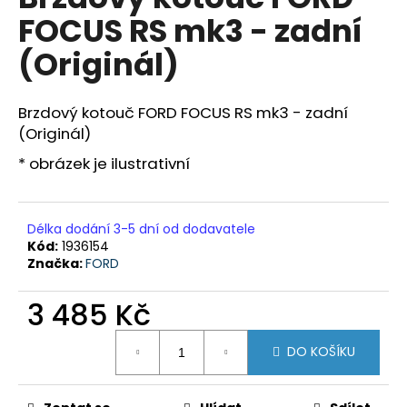
je
a
FOCUS RS mk3 - zadní
0,0
z
j
(Originál)
5
í
hvězdiček.
t
Brzdový kotouč FORD FOCUS RS mk3 - zadní
?
(Originál)
* obrázek je ilustrativní
HLEDAT
Délka dodání 3-5 dní od dodavatele
Kód:
1936154
Značka:
FORD
D
3 485 Kč
o
p
Měrná
o
DO KOŠÍKU
cena:
r
u