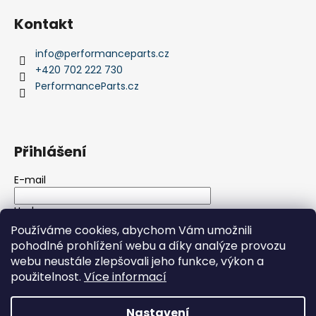
Kontakt
info
@
performanceparts.cz
+420 702 222 730
PerformanceParts.cz
Přihlášení
E-mail
Heslo
Používáme cookies, abychom Vám umožnili
pohodlné prohlížení webu a díky analýze provozu
PŘIHLÁSIT SE
webu neustále zlepšovali jeho funkce, výkon a
použitelnost.
Více informací
Nová registrace
Zapomenuté heslo
Nastavení