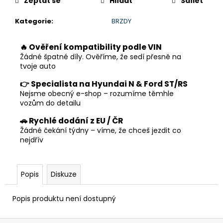
č
Zeptat se
Hlídat
Sdílet
u
Kategorie
:
BRZDY
j
e
m
🔥 Ověření kompatibility podle VIN
e
Žádné špatné díly. Ověříme, že sedí přesně na
tvoje auto
👉 Specialista na Hyundai N & Ford ST/RS
Nejsme obecný e-shop – rozumíme těmhle
vozům do detailu
🚗 Rychlé dodání z EU / ČR
Žádné čekání týdny – víme, že chceš jezdit co
nejdřív
Popis
Diskuze
Popis produktu není dostupný