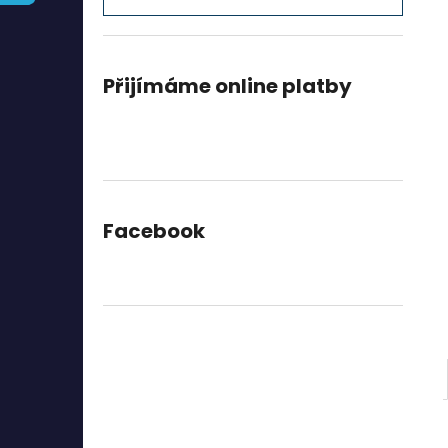
l
Přijímáme online platby
Facebook