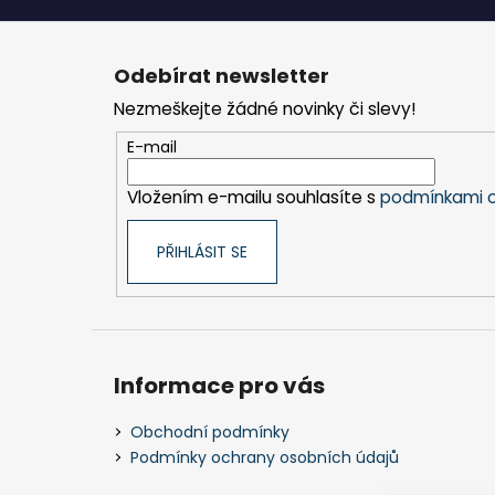
Z
á
Odebírat newsletter
p
Nezmeškejte žádné novinky či slevy!
a
t
E-mail
í
Vložením e-mailu souhlasíte s
podmínkami o
PŘIHLÁSIT SE
Informace pro vás
Obchodní podmínky
Podmínky ochrany osobních údajů