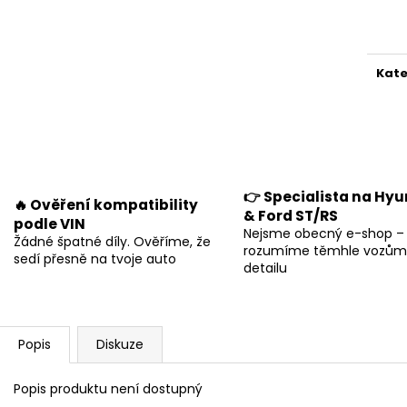
Měr
cena
Kate
👉 Specialista na Hyu
🔥 Ověření kompatibility
& Ford ST/RS
podle VIN
Nejsme obecný e-shop –
Žádné špatné díly. Ověříme, že
rozumíme těmhle vozům
sedí přesně na tvoje auto
detailu
Popis
Diskuze
Popis produktu není dostupný