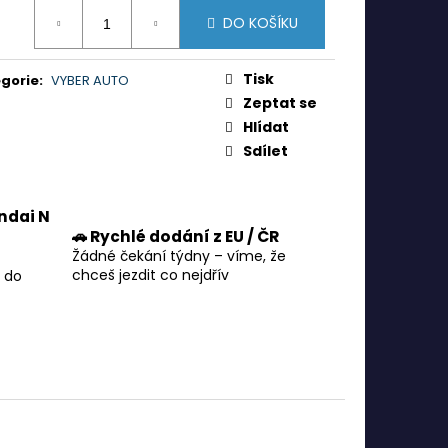
ná
DO KOŠÍKU
:
Tisk
gorie
:
VYBER AUTO
Zeptat se
Hlídat
Sdílet
ndai N
🚗 Rychlé dodání z EU / ČR
Žádné čekání týdny – víme, že
chceš jezdit co nejdřív
 do