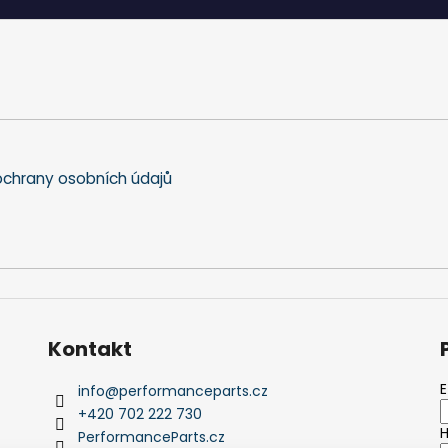
chrany osobních údajů
Kontakt
E
info
@
performanceparts.cz
+420 702 222 730
H
PerformanceParts.cz