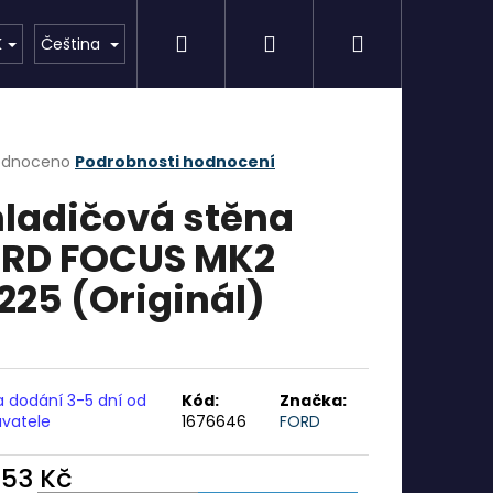
Hledat
Přihlášení
Nákupní
AKCE
Značky
K
Čeština
košík
rné
odnoceno
Podrobnosti hodnocení
cení
ladičová stěna
ktu
RD FOCUS MK2
225 (Originál)
ček.
a dodání 3-5 dní od
Kód:
Značka:
vatele
1676646
FORD
653 Kč