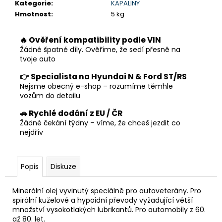
č
Kategorie
:
KAPALINY
u
Hmotnost
:
5 kg
j
e
🔥 Ověření kompatibility podle VIN
m
Žádné špatné díly. Ověříme, že sedí přesně na
e
tvoje auto
👉 Specialista na Hyundai N & Ford ST/RS
Nejsme obecný e-shop – rozumíme těmhle
vozům do detailu
🚗 Rychlé dodání z EU / ČR
Žádné čekání týdny – víme, že chceš jezdit co
nejdřív
Popis
Diskuze
Minerální olej vyvinutý speciálně pro autoveterány. Pro
spirální kuželové a hypoidní převody vyžadující větší
množství vysokotlakých lubrikantů. Pro automobily z 60.
až 80. let.