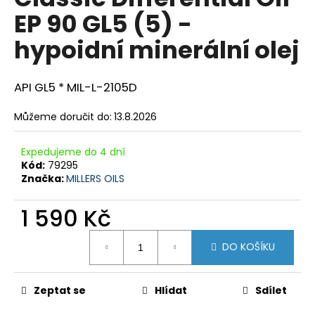
je
a
EP 90 GL5 (5) -
0,0
z
j
hypoidní minerální olej
5
í
hvězdiček.
t
API GL5 * MIL-L-2105D
?
Můžeme doručit do:
13.8.2026
Expedujeme do 4 dní
HLEDAT
Kód:
79295
Značka:
MILLERS OILS
1 590 Kč
D
Měrná
o
DO KOŠÍKU
cena:
p
o
r
Zeptat se
Hlídat
Sdílet
u