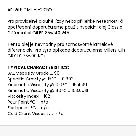
API GL5 * MIL-L-2105D
Pro pravidelné dlouhé jízdy nebo při lehké netěsnosti či
opotřebení doporučujeme použít hypoidní olej Classic
Differential Oil EP 85w140 GL5.
Tento olej je nevhodný pro samosvorné lamelové
diferenciály. Pro tyto aplikace doporučujeme Millers Oils
CRX LS 75w90 NT+.
TYPICAL CHARACTERISTICS:
SAE Viscosity Grade ... 90
Specific Gravity @ 15°C ... 0.893
Kinematic Viscosity @ 100°C ... 15.4cSt
Kinematic Viscosity @ 40°C ... 153.0cSt
Viscosity Index ... 102
Pour Point °C ... n/a
Flashpoint °C ... n/a
Cold Crank Viscosity ... n/a
Z