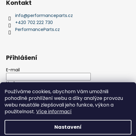
Kontakt
info
@
performanceparts.cz
+420 702 222 730
PerformanceParts.cz
Přihlášení
E-mail
Heslo
Používáme cookies, abychom Vám umožnili
pohodlné prohlížení webu a díky analýze provozu
PŘIHLÁSIT SE
webu neustále zlepšovali jeho funkce, výkon a
použitelnost.
Více informací
Nová registrace
Zapomenuté heslo
Nastavení
Vytvořil Shoptet