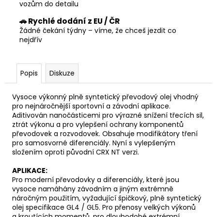
vozům do detailu
🚗 Rychlé dodání z EU / ČR
Žádné čekání týdny – víme, že chceš jezdit co
nejdřív
Popis
Diskuze
Vysoce výkonný plně syntetický převodový olej vhodný
pro nejnáročnější sportovní a závodní aplikace.
Aditivován nanočásticemi pro výrazné snížení třecích sil,
ztrát výkonu a pro vylepšení ochrany komponentů
převodovek a rozvodovek.
Obsahuje modifikátory tření
pro samosvorné diferenciály.
Nyní s vylepšeným
složením oproti původní CRX NT verzi.
APLIKACE:
Pro moderní převodovky a diferenciály, které jsou
vysoce namáhány závodním a jiným extrémně
náročným použitím, vyžadující špičkový, plně syntetický
olej specifikace GL4 / GL5. Pro přenosy velkých výkonů
a kroutících momentů, pro dlouhodobé extrémní