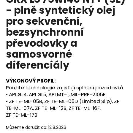
je
a
- plně syntetický olej
0,0
z
j
pro sekvenční,
5
í
hvězdiček.
bezsynchronní
t
?
převodovky a
samosvorné
diferenciály
HLEDAT
VÝKONOVÝ PROFIL:
Použité technologie zajišťují splnění požadavků
D
• API GL4, API GL5, API MT-1, MIL-PRF-2105E
o
• ZF TE-ML-05B, ZF TE-ML-05D (Limited Slip), ZF
p
TE-ML-07A, ZF TE-ML-12B, ZF TE-ML-16F,
o
ZF TE-ML-17B
r
u
Můžeme doručit do:
12.8.2026