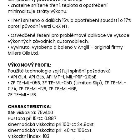
• Znatelně snížené tření, teplota a opotřebení
minimalizuje ztráty výkonu.
• Tření sníženo o dalších 15% a opotřebení součástí o 17%
oproti původní verzi CRX NT.
• Osvědčené řešení pro problémové aplikace ve vysoce
výkonných závodních automobilech.
• Vyvinuto, vyrobeno a baleno v Anglii – originál firmy
Millers Oils Ltd.
VÝKONOVÝ PROFIL:
Použité technologie zajišťují splnění požadavků
• API GL4, API GL5, API MT-1, MIL-PRF-2105E
• ZF TE-ML-05B, ZF TE-ML-05D (Limited Slip), ZF TE-ML-
07A, ZF TE-ML-12B, ZF TE-ML-16F,
ZF TE-ML-17B
CHARAKTERISTIKA:
SAE viskozita: 75w140
Hustota při 15°C: 0.887
Kinematická viskozita při 100°C: 24.8cSt
Kinematická viskozita při 40°C: 166cSt
Viskozitní index: 183