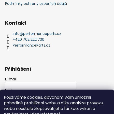
Podmínky ochrany osobních údajů
Kontakt
info
@
performanceparts.cz
+420 702 222 730
PerformanceParts.cz
Přihlášení
E-mail
Heslo
Používáme cookies, abychom Vám umožnili
pohodlné prohlížení webu a díky analýze provozu
PŘIHLÁSIT SE
webu neustále zlepšovali jeho funkce, výkon a