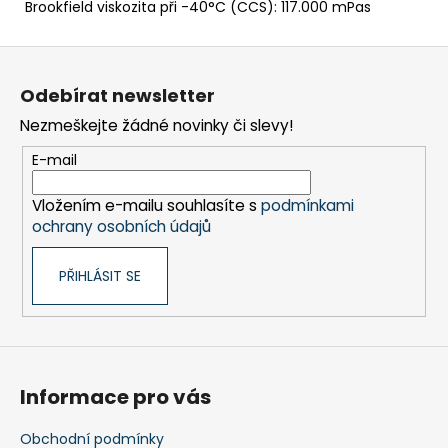
Brookfield viskozita při -40°C (CCS): 117.000 mPas
Z
á
Odebírat newsletter
p
Nezmeškejte žádné novinky či slevy!
a
t
E-mail
í
Vložením e-mailu souhlasíte s
podmínkami
ochrany osobních údajů
PŘIHLÁSIT SE
Informace pro vás
Obchodní podmínky