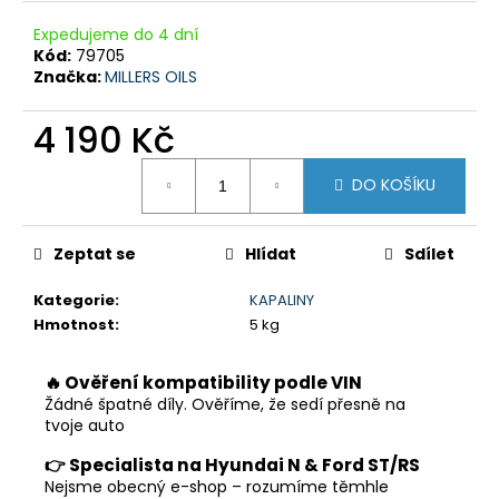
č
u
Expedujeme do 4 dní
j
Kód:
79705
e
Značka:
MILLERS OILS
m
e
4 190 Kč
Měrná
DO KOŠÍKU
cena:
Zeptat se
Hlídat
Sdílet
Kategorie
:
KAPALINY
Hmotnost
:
5 kg
🔥 Ověření kompatibility podle VIN
Žádné špatné díly. Ověříme, že sedí přesně na
tvoje auto
👉 Specialista na Hyundai N & Ford ST/RS
Nejsme obecný e-shop – rozumíme těmhle