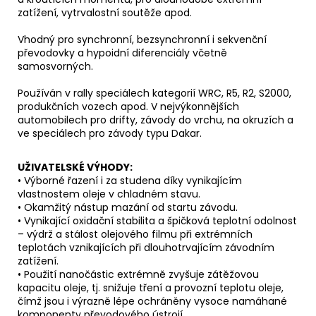
zatížení, vytrvalostní soutěže apod.
Vhodný pro synchronní, bezsynchronní i sekvenční
převodovky a hypoidní diferenciály včetně
samosvorných.
Používán v rally speciálech kategorií WRC, R5, R2, S2000,
produkčních vozech apod. V nejvýkonnějších
automobilech pro drifty, závody do vrchu, na okruzích a
ve speciálech pro závody typu Dakar.
UŽIVATELSKÉ VÝHODY:
• Výborné řazení i za studena díky vynikajícím
vlastnostem oleje v chladném stavu.
• Okamžitý nástup mazání od startu závodu.
• Vynikající oxidační stabilita a špičková teplotní odolnost
– výdrž a stálost olejového filmu při extrémních
teplotách vznikajících při dlouhotrvajícím závodním
zatížení.
• Použití nanočástic extrémně zvyšuje zátěžovou
kapacitu oleje, tj. snižuje tření a provozní teplotu oleje,
čímž jsou i výrazně lépe ochráněny vysoce namáhané
komponenty převodového ústrojí.