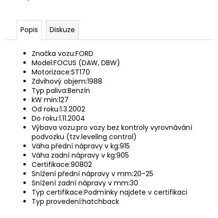
Popis
Diskuze
Značka vozu:
FORD
Model:
FOCUS (DAW, DBW)
Motorizace:
ST170
Zdvihový objem:
1988
Typ paliva:
Benzín
kW min:
127
Od roku:
1.3.2002
Do roku:
1.11.2004
Výbava vozu:
pro vozy bez kontroly vyrovnávání
podvozku (tzv.leveling control)
Váha přední nápravy v kg:
915
Váha zadní nápravy v kg:
905
Certifikace:
90802
Snížení přední nápravy v mm:
20-25
Snížení zadní nápravy v mm:
30
Typ certifikace:
Podmínky najdete v certifikaci
Typ provedení:
hatchback