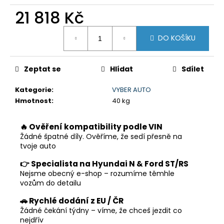
č
u
21 818 Kč
j
Měrná
e
DO KOŠÍKU
cena:
m
e
Zeptat se
Hlídat
Sdílet
Kategorie
:
VYBER AUTO
Hmotnost
:
40 kg
🔥 Ověření kompatibility podle VIN
Žádné špatné díly. Ověříme, že sedí přesně na
tvoje auto
👉 Specialista na Hyundai N & Ford ST/RS
Nejsme obecný e-shop – rozumíme těmhle
vozům do detailu
🚗 Rychlé dodání z EU / ČR
Žádné čekání týdny – víme, že chceš jezdit co
nejdřív