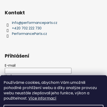
Kontakt
info
@
performanceparts.cz
+420 702 222 730
PerformanceParts.cz
Přihlášení
E-mail
Heslo
Používáme cookies, abychom Vám umožnili
pohodlné prohlížení webu a díky analýze provozu
PŘIHLÁSIT SE
webu neustále zlepšovali jeho funkce, výkon a
použitelnost.
Více informací
Nová registrace
Zapomenuté heslo