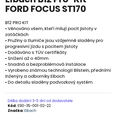
je
a
FORD FOCUS ST170
0,0
z
j
5
í
hvězdiček.
B12 PRO KIT
t
• Věnováno všem, kteří milují pocit jistoty v
?
zatáčkách
• Pružiny a tlumiče jsou vzájemně sladěny pro
progresivní jízdu s pocitem jistoty
• Dodáváno s TÜV certifikáty
• Snížení až o 40mm
HLEDAT
• Snadná a bezproblémová instalace
• Vyrobeno známou technologií Bilstein, předními
inženýry a odborníky Eibach
• Do detailu sladěny podvozkový systém
D
o
p
o
Délka dodání 3-5 dní od dodavatele
r
Kód:
E90-35-001-02-22
u
Značka:
Eibach