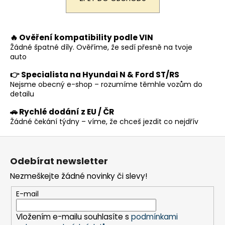
a
j
í
🔥 Ověření kompatibility podle VIN
Žádné špatné díly. Ověříme, že sedí přesně na tvoje
t
auto
?
👉 Specialista na Hyundai N & Ford ST/RS
Nejsme obecný e-shop – rozumíme těmhle vozům do
detailu
🚗 Rychlé dodání z EU / ČR
HLEDAT
Žádné čekání týdny – víme, že chceš jezdit co nejdřív
Z
á
D
Odebírat newsletter
p
o
Nezmeškejte žádné novinky či slevy!
a
p
t
o
E-mail
r
í
u
Vložením e-mailu souhlasíte s
podmínkami