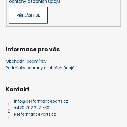
č
ochrany osobních údajů
u
j
PŘIHLÁSIT SE
e
m
e
Informace pro vás
Obchodní podmínky
Podmínky ochrany osobních údajů
Kontakt
info
@
performanceparts.cz
+420 702 222 730
PerformanceParts.cz