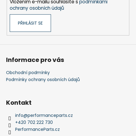
u
Vložením e-mailu souhlasíte s
podmínkami
ochrany osobních údajů
PŘIHLÁSIT SE
Informace pro vás
Obchodní podmínky
Podmínky ochrany osobních údajů
Kontakt
info
@
performanceparts.cz
+420 702 222 730
PerformanceParts.cz