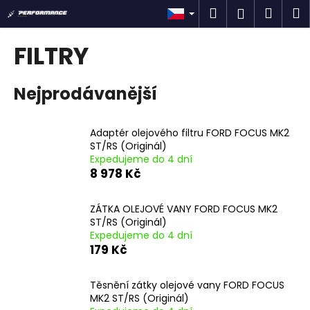
K
Přejít
Hledat
Náku
M
Přihlášen
na
o
obsah
Zpět
Zpět
košík
š
FILTRY
í
C
k
Nejprodávanější
o
p
o
Adaptér olejového filtru FORD FOCUS MK2
t
ST/RS (Originál)
Expedujeme do 4 dní
ř
8 978 Kč
e
b
ZÁTKA OLEJOVÉ VANY FORD FOCUS MK2
u
ST/RS (Originál)
j
Expedujeme do 4 dní
179 Kč
e
t
Těsnění zátky olejové vany FORD FOCUS
e
MK2 ST/RS (Originál)
n