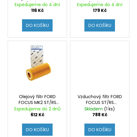
č
d
ST/RS (Originál)
ST/RS (Originál)
Expedujeme do 4 dní
Expedujeme do 4 dní
u
u
116 Kč
179 Kč
j
k
e
t
DO KOŠÍKU
DO KOŠÍKU
m
ů
e
Olejový filtr FORD
Vzduchový filtr FORD
FOCUS MK2 ST/RS
FOCUS ST/RS
(Originál)
(Originál)
Expedujeme do 2 dnů
Skladem
(1 ks)
612 Kč
788 Kč
DO KOŠÍKU
DO KOŠÍKU