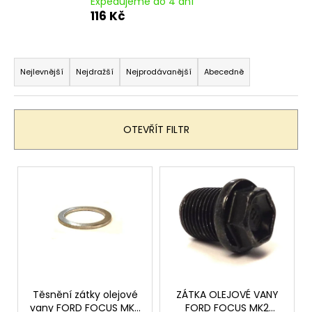
Expedujeme do 4 dní
a
116 Kč
j
í
Ř
t
a
Nejlevnější
Nejdražší
Nejprodávanější
Abecedně
?
z
e
n
OTEVŘÍT FILTR
í
p
HLEDAT
V
r
ý
o
p
d
D
i
u
o
s
p
k
p
o
t
r
r
ů
o
Těsnění zátky olejové
ZÁTKA OLEJOVÉ VANY
u
vany FORD FOCUS MK2
FORD FOCUS MK2