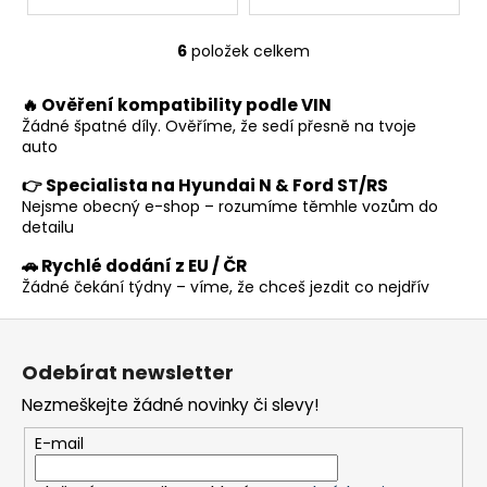
6
položek celkem
O
v
🔥 Ověření kompatibility podle VIN
l
Žádné špatné díly. Ověříme, že sedí přesně na tvoje
á
auto
d
a
👉 Specialista na Hyundai N & Ford ST/RS
c
Nejsme obecný e-shop – rozumíme těmhle vozům do
í
detailu
p
🚗 Rychlé dodání z EU / ČR
r
Žádné čekání týdny – víme, že chceš jezdit co nejdřív
v
k
Z
y
á
v
Odebírat newsletter
p
ý
Nezmeškejte žádné novinky či slevy!
a
p
t
i
E-mail
s
í