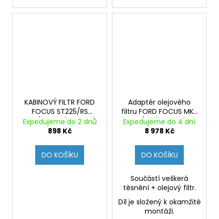
KABINOVÝ FILTR FORD
Adaptér olejového
FOCUS ST225/RS
filtru FORD FOCUS MK2
MK2/RS500 (Originál)
ST/RS (Originál)
Expedujeme do 2 dnů
Expedujeme do 4 dní
898 Kč
8 978 Kč
DO KOŠÍKU
DO KOŠÍKU
Součástí veškerá
těsnění + olejový filtr.
Díl je složený k okamžité
montáži.