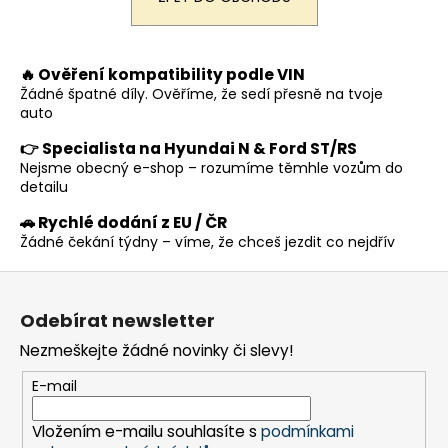
a
j
í
🔥 Ověření kompatibility podle VIN
Žádné špatné díly. Ověříme, že sedí přesně na tvoje
t
auto
?
👉 Specialista na Hyundai N & Ford ST/RS
Nejsme obecný e-shop – rozumíme těmhle vozům do
detailu
🚗 Rychlé dodání z EU / ČR
HLEDAT
Žádné čekání týdny – víme, že chceš jezdit co nejdřív
Z
á
D
Odebírat newsletter
p
o
Nezmeškejte žádné novinky či slevy!
a
p
t
o
E-mail
r
í
u
Vložením e-mailu souhlasíte s
podmínkami