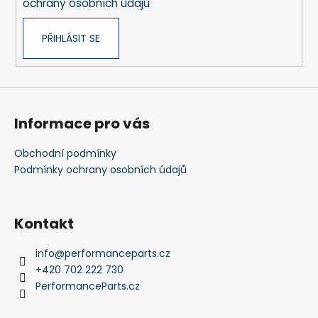
č
ochrany osobních údajů
u
j
PŘIHLÁSIT SE
e
m
e
Informace pro vás
Obchodní podmínky
Podmínky ochrany osobních údajů
Kontakt
info
@
performanceparts.cz
+420 702 222 730
PerformanceParts.cz