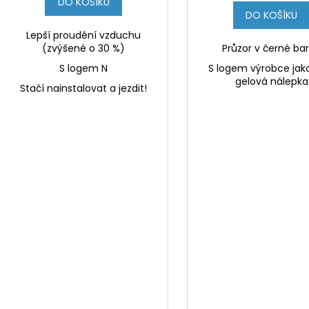
DO KOŠÍKU
DO KOŠÍKU
Lepší proudění vzduchu
(zvýšené o 30 %)
Průzor v černé ba
S logem N
S logem výrobce jak
gelová nálepka
Stačí nainstalovat a jezdit!