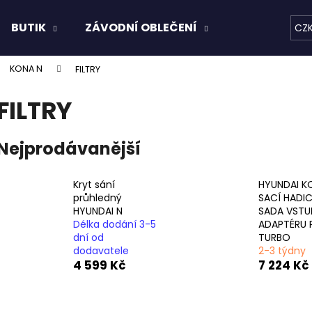
BUTIK
ZÁVODNÍ OBLEČENÍ
KAPALINY
CZ
KONA N
FILTRY
Co potřebujete najít?
FILTRY
HLEDAT
Nejprodávanější
Kryt sání
HYUNDAI K
Doporučujeme
průhledný
SACÍ HADIC
HYUNDAI N
SADA VSTU
Délka dodání 3-5
ADAPTÉRU 
dní od
TURBO
dodavatele
2-3 týdny
4 599 Kč
7 224 Kč