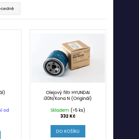
ecedně
ál)
Olejový filtr HYUNDAI
i30N/Kona N (Originál)
ní od
Skladem
(>5 ks)
332 Kč
DO KOŠÍKU