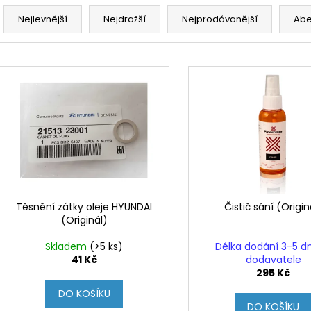
Ř
a
Nejlevnější
Nejdražší
Nejprodávanější
Ab
z
e
V
n
ý
í
p
p
i
r
s
o
p
d
r
u
o
k
d
Těsnění zátky oleje HYUNDAI
Čistič sání (Origin
t
(Originál)
u
ů
k
Skladem
(>5 ks)
Délka dodání 3-5 d
t
41 Kč
dodavatele
295 Kč
ů
DO KOŠÍKU
DO KOŠÍKU