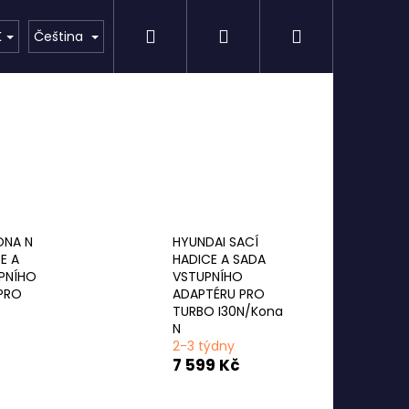
Hledat
Přihlášení
Nákupní
AKCE
Značky
K
Čeština
košík
ONA N
HYUNDAI SACÍ
E A
HADICE A SADA
PNÍHO
VSTUPNÍHO
PRO
ADAPTÉRU PRO
TURBO I30N/Kona
N
2-3 týdny
7 599 Kč