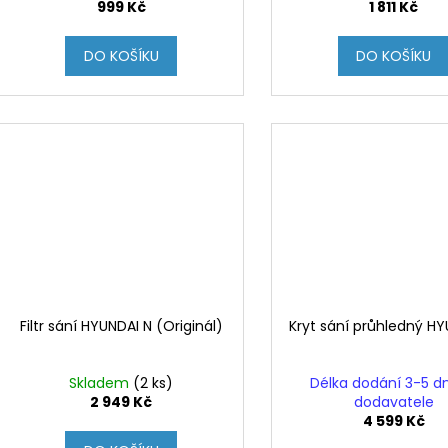
999 Kč
1 811 Kč
DO KOŠÍKU
DO KOŠÍKU
Filtr sání HYUNDAI N (Originál)
Kryt sání průhledný H
Skladem
(2 ks)
Délka dodání 3-5 d
2 949 Kč
dodavatele
4 599 Kč