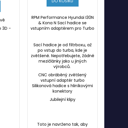
DO KOŠÍKU
RPM Performance Hyundai I30N
rvě
& Kona N Sací hadice se
o 3D -
vstupním adaptérem pro Turbo
Sací hadice je od filtrboxu, až
po vstup do turba, kde je
zvětšené. Nepotřebujete, žádné
mezičlánky jako u jiných
výrobců.
CNC obráběný zvětšený
vstupní adaptér turbo
Silikonová hadice s hliníkovými
konektory
Jubilejní klipy
Toto je navrženo tak, aby