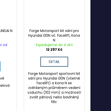
YUNDAI N
Forge Motorsport kit sání pro
Hyundai i30N vč. facelift, Kona
N
ní od
Expedujeme do 4 dní
12 297 Kč
DETAIL
Forge Motorsport sportovní kit
rvě
sání pro Hyundai i30N (včetně
facelift) a Kona N se
gelová
zvětšeným průměrem vedení
vzduchu (102 mm) a možností
zvolit pěnový nebo bavlněný
filtr.