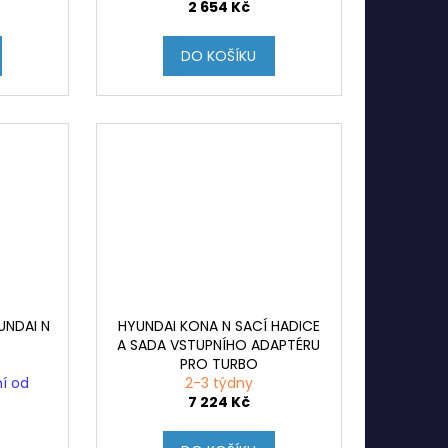
2 654 Kč
DO KOŠÍKU
YUNDAI N
HYUNDAI KONA N SACÍ HADICE
A SADA VSTUPNÍHO ADAPTÉRU
PRO TURBO
ní od
2-3 týdny
7 224 Kč