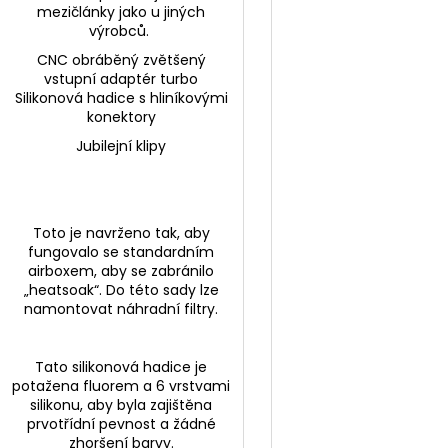
mezičlánky jako u jiných
výrobců.
CNC obráběný zvětšený
vstupní adaptér turbo
Silikonová hadice s hliníkovými
konektory
Jubilejní klipy
Toto je navrženo tak, aby
fungovalo se standardním
airboxem, aby se zabránilo
„heatsoak“. Do této sady lze
namontovat náhradní filtry.
Tato silikonová hadice je
potažena fluorem a 6 vrstvami
silikonu, aby byla zajištěna
prvotřídní pevnost a žádné
zhoršení barvy.