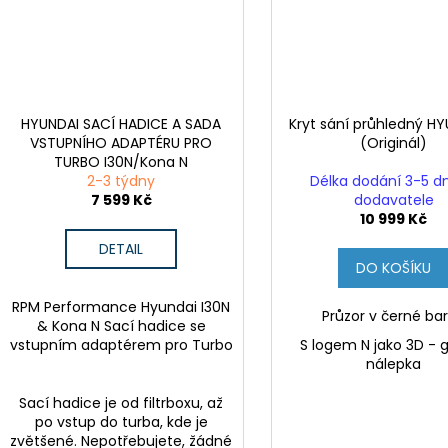
HYUNDAI SACÍ HADICE A SADA
Kryt sání průhledný H
VSTUPNÍHO ADAPTÉRU PRO
(Originál)
TURBO I30N/Kona N
2-3 týdny
Délka dodání 3-5 d
7 599 Kč
dodavatele
10 999 Kč
DETAIL
DO KOŠÍKU
RPM Performance Hyundai I30N
Průzor v černé ba
& Kona N Sací hadice se
vstupním adaptérem pro Turbo
S logem N jako 3D - 
nálepka
Sací hadice je od filtrboxu, až
po vstup do turba, kde je
zvětšené. Nepotřebujete, žádné