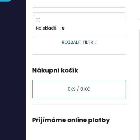
l
Na skladě
5
ROZBALIT FILTR
Nákupní košík
0
KS /
0 KČ
Přijímáme online platby