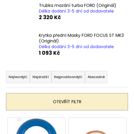
č
Trubka mazání turba FORD (Originál)
u
Délka dodání 3-5 dní od dodavatele
j
2 320 Kč
e
m
e
Krytka přední Masky FORD FOCUS ST MK3
(Originál)
Délka dodání 3-5 dní od dodavatele
1 093 Kč
Ř
a
Nejlevnější
Nejdražší
Nejprodávanější
Abecedně
z
e
n
OTEVŘÍT FILTR
í
p
V
r
ý
o