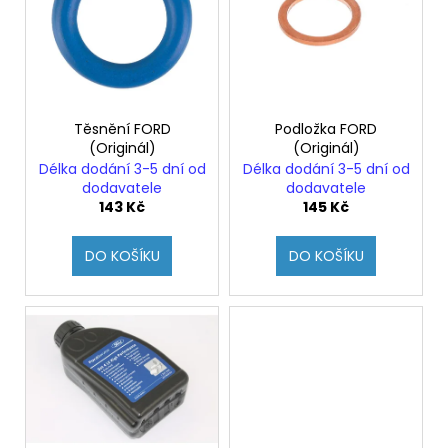
p
d
i
u
s
k
p
t
r
ů
o
Těsnění FORD
Podložka FORD
(Originál)
(Originál)
d
Délka dodání 3-5 dní od
Délka dodání 3-5 dní od
u
dodavatele
dodavatele
k
143 Kč
145 Kč
t
DO KOŠÍKU
DO KOŠÍKU
ů