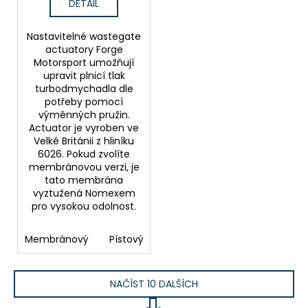
DETAIL
Nastavitelné wastegate
actuatory Forge
Motorsport umožňují
upravit plnicí tlak
turbodmychadla dle
potřeby pomocí
výměnných pružin.
Actuator je vyroben ve
Velké Británii z hliníku
6026. Pokud zvolíte
membránovou verzi, je
tato membrána
vyztužená Nomexem
pro vysokou odolnost.
Membránový
Pístový
NAČÍST 10 DALŠÍCH
S