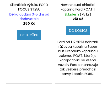
Silentblok výfuku FORD
Nemrznoucí chladící
FOCUS ST250
kapalina Ford POAT 1l
Délka dodání 3-5 dní od
Skladem
(>5 ks)
dodavatele
261 Kč
260 Kč
DO KOŠÍKU
DO KOŠÍKU
Ford od 1.12.2023 nahradil
růžovou kapalinu Super
Plus Premium kapalinou
zelenou POAT, které je
kompatibilní se všemi
vozidly Ford a nahrazuje
tak veškeré předchozí
barvy kapalin FORD.