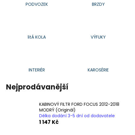
PODVOZEK
BRZDY
a
j
í
t
litÁ KOLA
VÝFUKY
?
INTERIÉR
KAROSÉRIE
HLEDAT
Nejprodávanější
D
o
KABINOVÝ FILTR FORD FOCUS 2012-2018
p
MODRÝ (Originál)
o
Délka dodání 3-5 dní od dodavatele
r
1 147 Kč
u