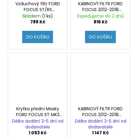
Vzduchový filtr FORD
KABINOVÝ FILTR FORD
FOCUS ST/RS
FOCUS 2012-2018
(Originál)
(Originál)
Skladem
(1 ks)
Expedujeme do 2 dnů
788 Kč
816 Kč
DO KOŠÍKU
DO KOŠÍKU
Krytka přední Masky
KABINOVÝ FILTR FORD
FORD FOCUS ST MK3
FOCUS 2012-2018
(Originál)
MODRÝ (Originál)
Délka dodání 3-5 dní od
Délka dodání 3-5 dní od
dodavatele
dodavatele
1 093 Kč
1 147 Kč