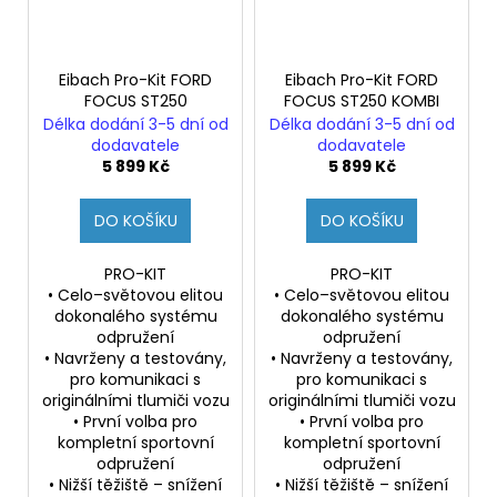
Eibach Pro-Kit FORD
Eibach Pro-Kit FORD
FOCUS ST250
FOCUS ST250 KOMBI
Délka dodání 3-5 dní od
Délka dodání 3-5 dní od
dodavatele
dodavatele
5 899 Kč
5 899 Kč
DO KOŠÍKU
DO KOŠÍKU
PRO-KIT
PRO-KIT
• Celo–světovou elitou
• Celo–světovou elitou
dokonalého systému
dokonalého systému
odpružení
odpružení
• Navrženy a testovány,
• Navrženy a testovány,
pro komunikaci s
pro komunikaci s
originálními tlumiči vozu
originálními tlumiči vozu
• První volba pro
• První volba pro
kompletní sportovní
kompletní sportovní
odpružení
odpružení
• Nižší těžiště – snížení
• Nižší těžiště – snížení