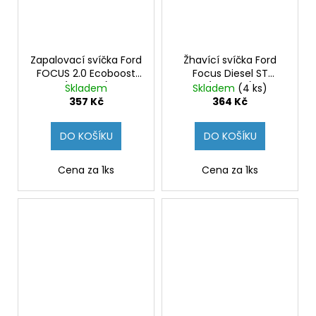
Zapalovací svíčka Ford
Žhavící svíčka Ford
FOCUS 2.0 Ecoboost
Focus Diesel ST
(Originál)
(Originál)
Skladem
Skladem
(4 ks)
357 Kč
364 Kč
DO KOŠÍKU
DO KOŠÍKU
Cena za 1ks
Cena za 1ks