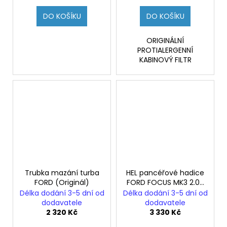
DO KOŠÍKU
DO KOŠÍKU
ORIGINÁLNÍ
PROTIALERGENNÍ
KABINOVÝ FILTR
Trubka mazání turba
HEL pancéřové hadice
FORD (Originál)
FORD FOCUS MK3 2.0T
ST250
Délka dodání 3-5 dní od
Délka dodání 3-5 dní od
dodavatele
dodavatele
2 320 Kč
3 330 Kč