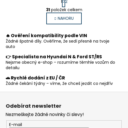
1
2
t
O
r
31
položek celkem
v
á
NAHORU
l
n
k
á
o
d
🔥 Ověření kompatibility podle VIN
v
a
á
Žádné špatné díly. Ověříme, že sedí přesně na tvoje
c
n
auto
í
í
p
👉 Specialista na Hyundai N & Ford ST/RS
Nejsme obecný e-shop – rozumíme těmhle vozům do
r
detailu
v
k
🚗 Rychlé dodání z EU / ČR
y
Žádné čekání týdny – víme, že chceš jezdit co nejdřív
v
Z
ý
p
á
Odebírat newsletter
i
p
s
Nezmeškejte žádné novinky či slevy!
a
u
t
E-mail