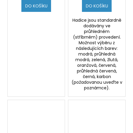
DO KOŠÍKU
DO KOŠÍKU
Hadice jsou standardně
dodávány ve
průhledném
(stříbrném) provedení.
Možnost výběru z
následujících barev:
modrá, průhledná
modrá, zelená, žlutá,
oranžová, červená,
průhledná červená,
černá, karbon
(požadovanou uveďte v
poznámce).