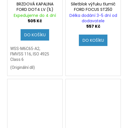
BRZDOVÁ KAPALINA
Siletblok výfuku tlumič
FORD DOT4 LV (1L)
FORD FOCUS ST250
Expedujeme do 4 dní
Délka dodání 3-5 dní od
505 Kč
dodavatele
557 Kč
DO KOŠÍKU
DO KOŠÍKU
WSS-M6C65-A2,
FMVSS 116, ISO 4925
Class 6
(
Originální díl)