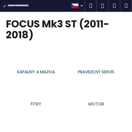
K
Přejít
Hledat
Náku
M
Přihlášen
na
o
obsah
Zpět
Zpět
košík
š
FOCUS Mk3 ST (2011-
í
C
2018)
k
o
p
o
t
ř
KAPALINY A MAZIVA
PRAVIDELNÝ SERVIS
e
b
u
j
FITRY
MOTOR
e
t
e
n