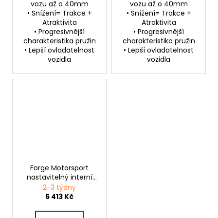
vozu až o 40mm
vozu až o 40mm
• Snížení= Trakce +
• Snížení= Trakce +
Atraktivita
Atraktivita
• Progresivnější
• Progresivnější
charakteristika pružin
charakteristika pružin
• Lepší ovladatelnost
• Lepší ovladatelnost
vozidla
vozidla
Forge Motorsport
nastavitelný interní
wastegate actuator
2-3 týdny
pro Ford Focus ST250
6 413 Kč