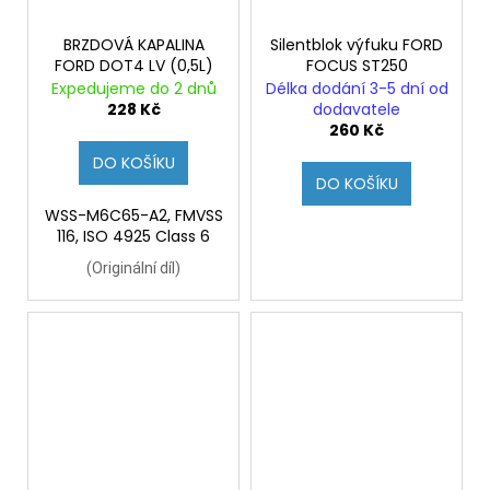
BRZDOVÁ KAPALINA
Silentblok výfuku FORD
FORD DOT4 LV (0,5L)
FOCUS ST250
Expedujeme do 2 dnů
Délka dodání 3-5 dní od
228 Kč
dodavatele
260 Kč
DO KOŠÍKU
DO KOŠÍKU
WSS-M6C65-A2, FMVSS
116, ISO 4925 Class 6
(
Originální díl)