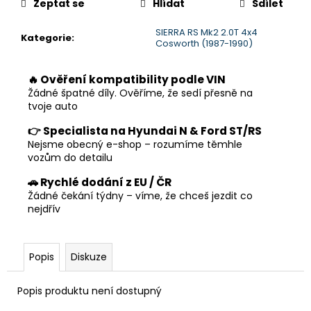
č
Zeptat se
Hlídat
Sdílet
u
j
SIERRA RS Mk2 2.0T 4x4
Kategorie
:
Cosworth (1987-1990)
e
m
e
🔥 Ověření kompatibility podle VIN
Žádné špatné díly. Ověříme, že sedí přesně na
tvoje auto
👉 Specialista na Hyundai N & Ford ST/RS
Nejsme obecný e-shop – rozumíme těmhle
vozům do detailu
🚗 Rychlé dodání z EU / ČR
Žádné čekání týdny – víme, že chceš jezdit co
nejdřív
Popis
Diskuze
Popis produktu není dostupný