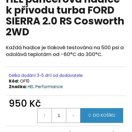
je
a
k přívodu turba FORD
0,0
z
j
SIERRA 2.0 RS Cosworth
5
í
hvězdiček.
2WD
t
?
Každá hadice je tlakově testována na 500 psi a
odolává teplotám od -60°C do 300°C.
HLEDAT
Délka dodání 3-5 dní od dodavatele
Kód:
OF10
Značka:
HEL Performance
D
o
950 Kč
p
Měrná
o
DO KOŠÍKU
cena:
r
u