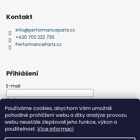
Kontakt
info
@
performanceparts.cz
+420 702 222 730
PerformanceParts.cz
Přihlášení
E-mail
Heslo
Používáme cookies, abychom Vám umožnili
pohodlné prohlížení webu a díky analýze provozu
PŘIHLÁSIT SE
webu neustále zlepšovali jeho funkce, výkon a
použitelnost.
Více informací
Nová registrace
Zapomenuté heslo