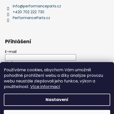
info
@
performanceparts.cz
+420 702 222 730
PerformanceParts.cz
Přihlášení
E-mail
Heslo
Používáme cookies, abychom Vám umožnili
pohodlné prohlížení webu a díky analýze provozu
PŘIHLÁSIT SE
webu neustále zlepšovali jeho funkce, výkon a
použitelnost.
Více informací
Nová registrace
Zapomenuté heslo
Nastavení
Vytvořil Shoptet
Copyright 2026
PerformanceParts.cz
. Všechna práva