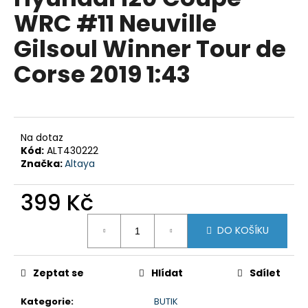
je
a
WRC #11 Neuville
0,0
z
j
Gilsoul Winner Tour de
5
í
hvězdiček.
Corse 2019 1:43
t
?
Na dotaz
Kód:
ALT430222
HLEDAT
Značka:
Altaya
399 Kč
D
Měrná
DO KOŠÍKU
o
cena:
p
o
Zeptat se
Hlídat
Sdílet
r
u
Kategorie
:
BUTIK