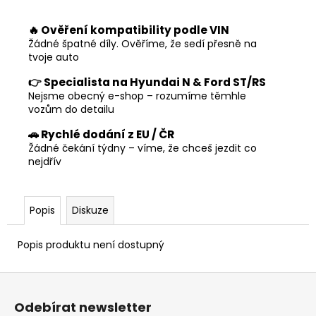
č
u
🔥 Ověření kompatibility podle VIN
j
Žádné špatné díly. Ověříme, že sedí přesně na
e
tvoje auto
m
e
👉 Specialista na Hyundai N & Ford ST/RS
Nejsme obecný e-shop – rozumíme těmhle
vozům do detailu
🚗 Rychlé dodání z EU / ČR
Žádné čekání týdny – víme, že chceš jezdit co
nejdřív
Popis
Diskuze
Popis produktu není dostupný
Z
á
Odebírat newsletter