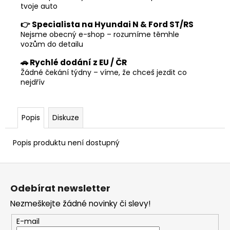
tvoje auto
👉 Specialista na Hyundai N & Ford ST/RS
Nejsme obecný e-shop – rozumíme těmhle
vozům do detailu
🚗 Rychlé dodání z EU / ČR
Žádné čekání týdny – víme, že chceš jezdit co
nejdřív
Popis
Diskuze
Popis produktu není dostupný
Z
á
Odebírat newsletter
p
Nezmeškejte žádné novinky či slevy!
a
t
E-mail