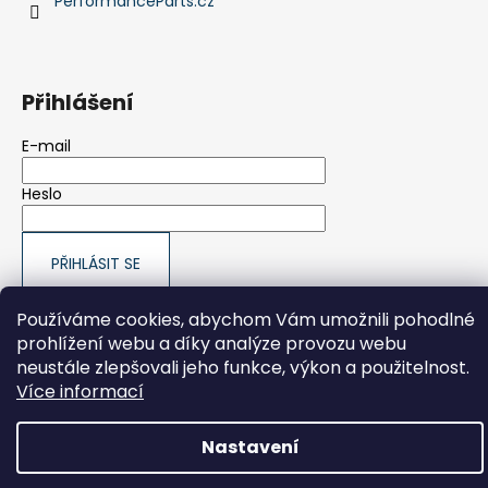
PerformanceParts.cz
Přihlášení
E-mail
Heslo
PŘIHLÁSIT SE
Nová registrace
Zapomenuté heslo
Používáme cookies, abychom Vám umožnili pohodlné
prohlížení webu a díky analýze provozu webu
neustále zlepšovali jeho funkce, výkon a použitelnost.
Vytvořil Shoptet
Více informací
Copyright 2026
PerformanceParts.cz
. Všechna práva
vyhrazena.
Nastavení