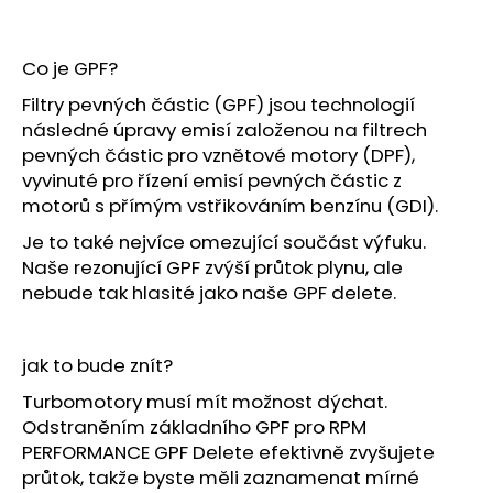
č
u
j
Co je GPF?
e
m
Filtry pevných částic (GPF) jsou technologií
e
následné úpravy emisí založenou na filtrech
pevných částic pro vznětové motory (DPF),
vyvinuté pro řízení emisí pevných částic z
motorů s přímým vstřikováním benzínu (GDI).
Je to také nejvíce omezující součást výfuku.
Naše rezonující GPF zvýší průtok plynu, ale
nebude tak hlasité jako naše GPF delete.
jak to bude znít?
Turbomotory musí mít možnost dýchat.
Odstraněním základního GPF pro RPM
PERFORMANCE GPF Delete efektivně zvyšujete
průtok, takže byste měli zaznamenat mírné