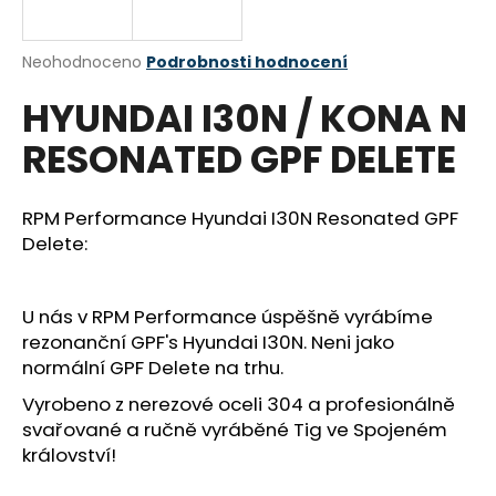
a
j
Průměrné
Neohodnoceno
Podrobnosti hodnocení
í
hodnocení
HYUNDAI I30N / KONA N
produktu
t
je
?
RESONATED GPF DELETE
0,0
z
5
hvězdiček.
RPM Performance Hyundai I30N Resonated GPF
Delete:
HLEDAT
U nás v RPM Performance úspěšně vyrábíme
rezonanční GPF's Hyundai I30N. Neni jako
D
normální GPF Delete na trhu.
o
p
Vyrobeno z nerezové oceli 304 a profesionálně
o
svařované a ručně vyráběné Tig ve Spojeném
r
království!
u