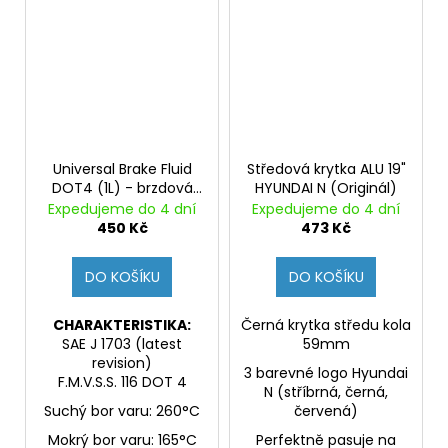
Universal Brake Fluid
Středová krytka ALU 19"
DOT4 (1L) - brzdová
HYUNDAI N (Originál)
kapalina, DOT4,
Expedujeme do 4 dní
Expedujeme do 4 dní
vhodná pro ABS
450 Kč
473 Kč
DO KOŠÍKU
DO KOŠÍKU
CHARAKTERISTIKA:
Černá krytka středu kola
SAE J 1703 (latest
59mm
revision)
3 barevné logo Hyundai
F.M.V.S.S. 116 DOT 4
N (stříbrná, černá,
Suchý bor varu: 260°C
červená)
Mokrý bor varu: 165°C
Perfektně pasuje na