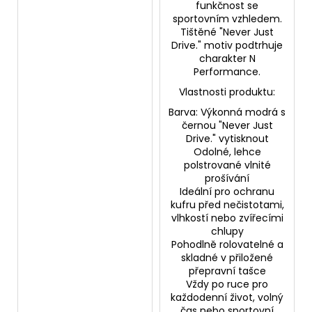
funkčnost se
sportovním vzhledem.
Tištěné "Never Just
Drive." motiv podtrhuje
charakter N
Performance.
Vlastnosti produktu:
Barva: Výkonná modrá s
černou "Never Just
Drive." vytisknout
Odolné, lehce
polstrované vlnité
prošívání
Ideální pro ochranu
kufru před nečistotami,
vlhkostí nebo zvířecími
chlupy
Pohodlně rolovatelné a
skladné v přiložené
přepravní tašce
Vždy po ruce pro
každodenní život, volný
čas nebo sportovní