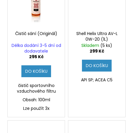
Čistič sání (Originál)
Shell Helix Ultra AV-L
0W-20 (1L)
Délka dodání 3-5 dní od
Skladem
(5 ks)
dodavatele
299 Kč
295 Kč
DO KOŠÍKU
DO KOŠÍKU
API SP; ACEA C5
čistič sportovního
vzduchového filtru
Obsah: 100ml
Lze použít 3x