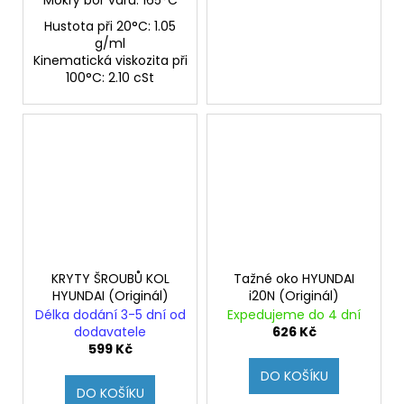
Hustota při 20°C: 1.05
g/ml
Kinematická viskozita při
100°C: 2.10 cSt
KRYTY ŠROUBŮ KOL
Tažné oko HYUNDAI
HYUNDAI (Originál)
i20N (Originál)
Délka dodání 3-5 dní od
Expedujeme do 4 dní
dodavatele
626 Kč
599 Kč
DO KOŠÍKU
DO KOŠÍKU