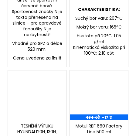
drive“ ve sportovní
červené barvě.
CHARAKTERISTIKA:
Sportovnost značky N je
takto přenesena na
Suchý bor varu: 267°C
silnice – pro opravdové
Mokrý bor varu: 165°C
fanoušky N je
nezbytností!
Hustota při 20°C: 1.05
g/ml
Vhodné pro SPZ o délce
Kinematická viskozita při
520 mm.
100°C: 2.10 cSt
Cena uvedena za 1ks!!!
484 KČ
–17 %
TĚSNĚNÍ VÝFUKU
Motul RBF 660 Factory
HYUNDAI I20N, I30N,
Line 500 ml