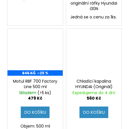
originální ráfky Hyundai
i30N
Jedná se o cenu za 1ks.
645 KČ
–25 %
Motul RBF 700 Factory
Chladící kapalina
Line 500 ml
HYUNDAI (Originál)
Skladem
(>5 ks)
Expedujeme do 4 dní
479 Kč
560 Kč
DO KOŠÍKU
DO KOŠÍKU
Objem: 500 ml