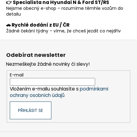
p
👉 Specialista na Hyundai N & Ford ST/RS
Nejsme obecný e-shop – rozumíme těmhle vozům do
r
detailu
v
k
🚗 Rychlé dodání z EU / ČR
y
Žádné čekání týdny – víme, že chceš jezdit co nejdřív
v
Z
ý
p
á
Odebírat newsletter
i
p
s
Nezmeškejte žádné novinky či slevy!
a
u
t
E-mail
í
Vložením e-mailu souhlasíte s
podmínkami
ochrany osobních údajů
PŘIHLÁSIT SE