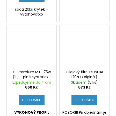
sada 20ks krytek +
vytahovátko
XF Premium MTF 75w
Olejový filtr HYUNDAI
(1L) - plně syntetický
i20N (Originál)
olej pro manuální
Expedujeme do 4 dní
Skladem
(5 ks)
převodovky
650 Kč
673 Kč
DO KOŠÍKU
DO KOŠÍKU
VÝKONOVÝ PROFIL
POZOR!!! Při objednání je