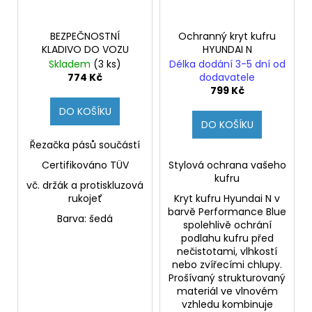
BEZPEČNOSTNÍ
Ochranný kryt kufru
KLADIVO DO VOZU
HYUNDAI N
Skladem
(3 ks)
Délka dodání 3-5 dní od
774 Kč
dodavatele
799 Kč
DO KOŠÍKU
DO KOŠÍKU
Řezačka pásů součástí
Certifikováno TÜV
Stylová ochrana vašeho
kufru
vč. držák a protiskluzová
rukojeť
Kryt kufru Hyundai N v
barvě Performance Blue
Barva: šedá
spolehlivě ochrání
podlahu kufru před
nečistotami, vlhkostí
nebo zvířecími chlupy.
Prošívaný strukturovaný
materiál ve vlnovém
vzhledu kombinuje