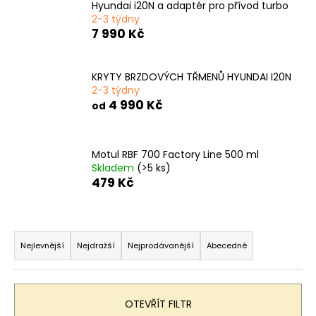
č
Hyundai i20N a adaptér pro přívod turbo
u
2-3 týdny
j
7 990 Kč
e
m
KRYTY BRZDOVÝCH TŘMENŮ HYUNDAI I20N
e
2-3 týdny
4 990 Kč
od
Motul RBF 700 Factory Line 500 ml
Skladem
(>5 ks)
479 Kč
Ř
a
Nejlevnější
Nejdražší
Nejprodávanější
Abecedně
z
e
n
OTEVŘÍT FILTR