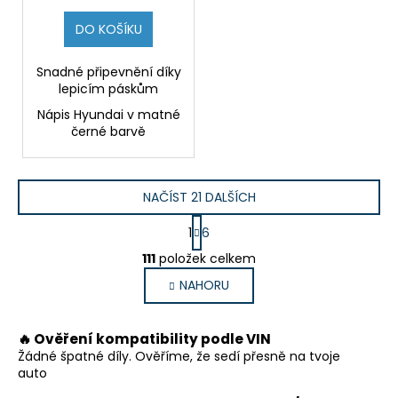
DO KOŠÍKU
Snadné připevnění díky
lepicím páskům
Nápis Hyundai v matné
černé barvě
NAČÍST 21 DALŠÍCH
S
1
6
t
O
r
111
položek celkem
v
á
NAHORU
l
n
k
á
o
d
🔥 Ověření kompatibility podle VIN
v
a
á
Žádné špatné díly. Ověříme, že sedí přesně na tvoje
c
n
auto
í
í