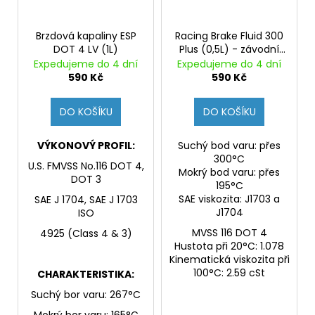
Brzdová kapaliny ESP
Racing Brake Fluid 300
DOT 4 LV (1L)
Plus (0,5L) - závodní
brzdová kapalina,
Expedujeme do 4 dní
Expedujeme do 4 dní
přesahuje DOT 4, bod
590 Kč
590 Kč
varu přes 310°C
DO KOŠÍKU
DO KOŠÍKU
VÝKONOVÝ PROFIL:
Suchý bod varu: přes
300°C
U.S. FMVSS No.116 DOT 4,
Mokrý bod varu: přes
DOT 3
195°C
SAE viskozita: J1703 a
SAE J 1704, SAE J 1703
J1704
ISO
MVSS 116 DOT 4
4925 (Class 4 & 3)
Hustota při 20°C: 1.078
Kinematická viskozita při
100°C: 2.59 cSt
CHARAKTERISTIKA:
Suchý bor varu: 267°C
Mokrý bor varu: 165°C