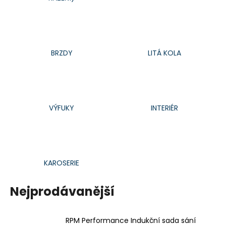
a
j
í
t
BRZDY
LITÁ KOLA
?
VÝFUKY
INTERIÉR
HLEDAT
D
KAROSERIE
o
p
Nejprodávanější
o
r
u
RPM Performance Indukční sada sání