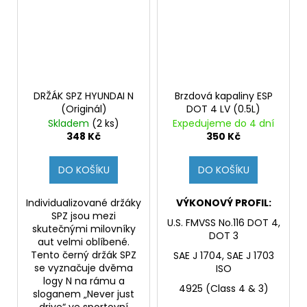
DRŽÁK SPZ HYUNDAI N
Brzdová kapaliny ESP
(Originál)
DOT 4 LV (0.5L)
Skladem
(2 ks)
Expedujeme do 4 dní
348 Kč
350 Kč
DO KOŠÍKU
DO KOŠÍKU
Individualizované držáky
VÝKONOVÝ PROFIL:
SPZ jsou mezi
U.S. FMVSS No.116 DOT 4,
skutečnými milovníky
DOT 3
aut velmi oblíbené.
Tento černý držák SPZ
SAE J 1704, SAE J 1703
se vyznačuje dvěma
ISO
logy N na rámu a
4925 (Class 4 & 3)
sloganem „Never just