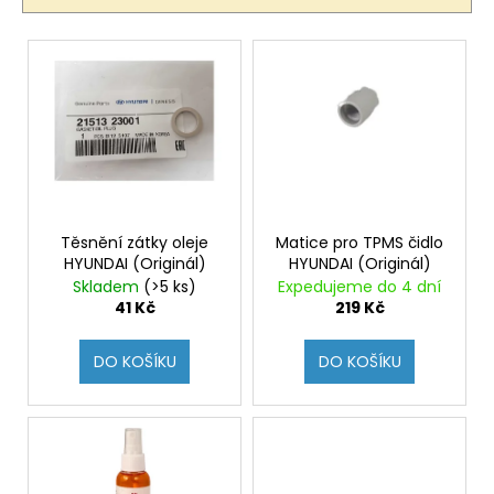
í
p
V
r
ý
o
p
d
i
u
s
k
p
t
r
ů
o
Těsnění zátky oleje
Matice pro TPMS čidlo
HYUNDAI (Originál)
HYUNDAI (Originál)
d
Skladem
(>5 ks)
Expedujeme do 4 dní
u
41 Kč
219 Kč
k
t
DO KOŠÍKU
DO KOŠÍKU
ů