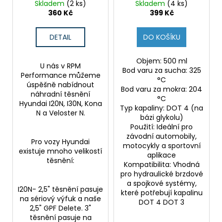
KONA N, VN
Skladem
(2 ks)
Skladem
(4 ks)
360 Kč
399 Kč
DETAIL
DO KOŠÍKU
Objem: 500 ml
U nás v RPM
Bod varu za sucha: 325
Performance můžeme
°C
úspěšně nabídnout
Bod varu za mokra: 204
náhradní těsnění
°C
Hyundai I20N, I30N, Kona
Typ kapaliny: DOT 4 (na
N a Veloster N.
bázi glykolu)
Použití: Ideální pro
závodní automobily,
Pro vozy Hyundai
motocykly a sportovní
existuje mnoho velikostí
aplikace
těsnění:
Kompatibilita: Vhodná
pro hydraulické brzdové
a spojkové systémy,
I20N- 2,5" těsnění pasuje
které potřebují kapalinu
na sériový výfuk a naše
DOT 4 DOT 3
2,5" GPF Delete. 3"
těsnění pasuje na