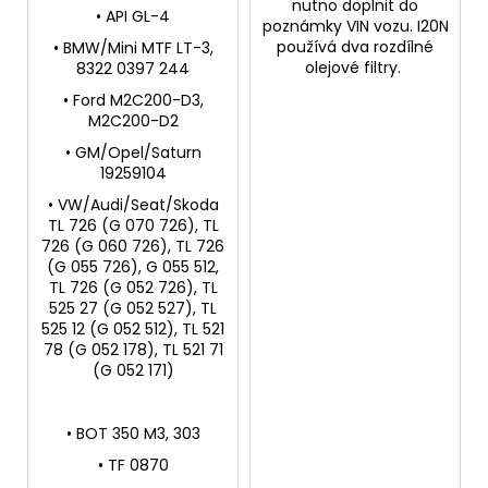
nutno doplnit do
• API GL-4
poznámky VIN vozu. I20N
používá dva rozdílné
• BMW/Mini MTF LT-3,
olejové filtry.
8322 0397 244
• Ford M2C200-D3,
M2C200-D2
• GM/Opel/Saturn
19259104
• VW/Audi/Seat/Skoda
TL 726 (G 070 726), TL
726 (G 060 726), TL 726
(G 055 726), G 055 512,
TL 726 (G 052 726), TL
525 27 (G 052 527), TL
525 12 (G 052 512), TL 521
78 (G 052 178), TL 521 71
(G 052 171)
• BOT 350 M3, 303
• TF 0870