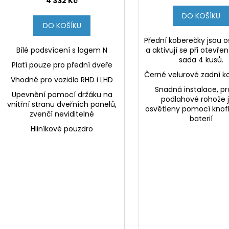
4 332 Kč
DO KOŠÍKU
DO KOŠÍKU
Přední koberečky jsou 
Bílé podsvícení s logem N
a aktivují se při otevřen
sada 4 kusů.
Platí pouze pro přední dveře
Černé velurové zadní k
Vhodné pro vozidla RHD i LHD
Snadná instalace, p
Upevnění pomocí držáku na
podlahové rohože 
vnitřní stranu dveřních panelů,
osvětleny pomocí knof
zvenčí neviditelné
baterií
Hliníkové pouzdro