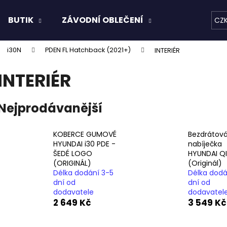
BUTIK
ZÁVODNÍ OBLEČENÍ
KAPALINY
CZ
i30N
PDEN FL Hatchback (2021+)
INTERIÉR
Co potřebujete najít?
INTERIÉR
HLEDAT
Nejprodávanější
KOBERCE GUMOVÉ
Bezdrátov
Doporučujeme
HYUNDAI i30 PDE -
nabíječka
ŠEDÉ LOGO
HYUNDAI QI
(ORIGINÁL)
(Originál)
Délka dodání 3-5
Délka dodá
dní od
dní od
dodavatele
dodavatel
2 649 Kč
3 549 Kč