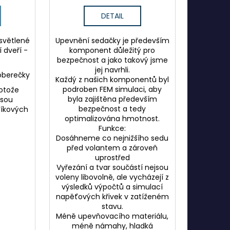
DETAIL
osvětlené
Upevnění sedačky je především
í dveří -
komponent důležitý pro
bezpečnost a jako takový jsme
jej navrhli.
oberečky
Každý z našich komponentů byl
podroben FEM simulaci, aby
rotože
byla zajištěna především
jsou
bezpečnost a tedy
líkových
optimalizována hmotnost.
Funkce:
Dosáhneme co nejnižšího sedu
před volantem a zároveň
uprostřed
Vyřezání a tvar součástí nejsou
voleny libovolně, ale vycházejí z
výsledků výpočtů a simulací
napěťových křivek v zatíženém
stavu.
Méně upevňovacího materiálu,
méně námahy, hladká