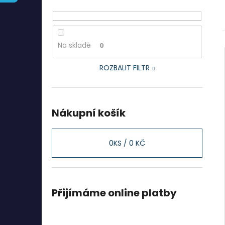
l
Na skladě
0
ROZBALIT FILTR
Nákupní košík
0
KS /
0 KČ
Přijímáme online platby