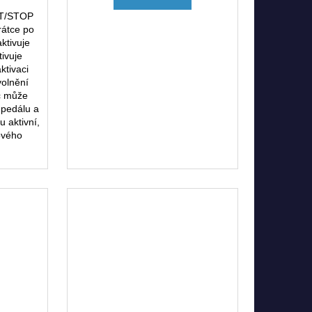
RT/STOP
rátce po
ktivuje
tivuje
aktivaci
volnění
č může
 pedálu a
u aktivní,
ového