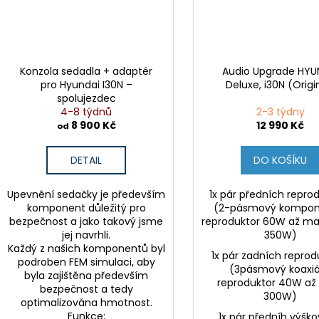
Konzola sedadla + adaptér
Audio Upgrade HYU
pro Hyundai I30N –
Deluxe, i30N (Origi
spolujezdec
4-8 týdnů
2-3 týdny
8 900 Kč
12 990 Kč
od
DETAIL
DO KOŠÍKU
Upevnění sedačky je především
1x pár předních repro
komponent důležitý pro
(2-pásmový kompon
bezpečnost a jako takový jsme
reproduktor 60W až m
jej navrhli.
350W)
Každý z našich komponentů byl
1x pár zadních reprod
podroben FEM simulaci, aby
(3pásmový koaxiá
byla zajištěna především
reproduktor 40W až
bezpečnost a tedy
300W)
optimalizována hmotnost.
Funkce:
1x pár předníh výšk