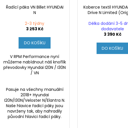
Řadící páka VN Billet HYUNDAI
Koberce textil HYUNDAI
N
Drive N Limited (Orig
2-3 týdny
Délka dodání 3-5 d
3 253 Kč
dodavatele
3 390 Kč
DO KOŠÍKU
DO KOŠÍKU
V RPM Performance nyní
můžeme nabídnout náš knoflík
převodovky Hyundai I20N / I30N
/ VN
Pasuje na všechny manuální
2018+ Hyundai
I20N/I30N/Veloster N/Elantra N.
Naše hlavice řadicí páky jsou
navrženy tak, aby nahradily
původní hlavici řadicí páky.