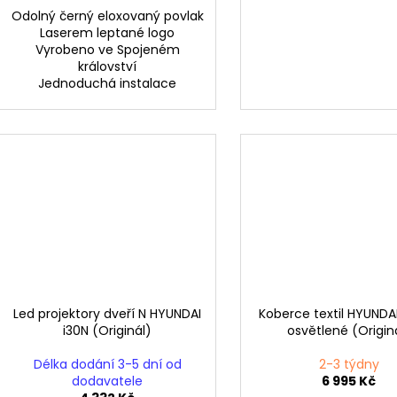
Odolný černý eloxovaný povlak
Laserem leptané logo
Vyrobeno ve Spojeném
království
Jednoduchá instalace
Led projektory dveří N HYUNDAI
Koberce textil HYUNDAI
i30N (Originál)
osvětlené (Origin
Délka dodání 3-5 dní od
2-3 týdny
dodavatele
6 995 Kč