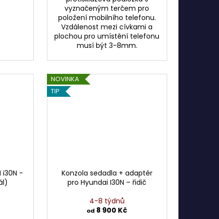
vyznačeným terčem pro
položení mobilního telefonu.
Vzdálenost mezi cívkami a
plochou pro umístění telefonu
musí být 3-8mm.
NOVINKA
TIP
 i30N -
Konzola sedadla + adaptér
ál)
pro Hyundai I30N – řidič
4-8 týdnů
8 900 Kč
od