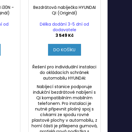
 i30N -
Bezdrátová nabíječka HYUNDAI
inál)
QI (Originál)
ní od
Délka dodání 3-5 dní od
dodavatele
3 549 Kč
DO KOŠÍKU
Řešení pro individuální instalaci
do okládacích schránek
automobilu HYUNDAI:
Nabíjecí stanice podporuje
indukční bezdrátové nabíjení s
Qi kompatibilním mobilním
telefonem. Pro instalaci je
nutné připevnit plošný spoj s
cívkami ze spodu rovné
plastové plochy v automobilu, z
horní části je přilepena gumová,
protiskluzová podložka s