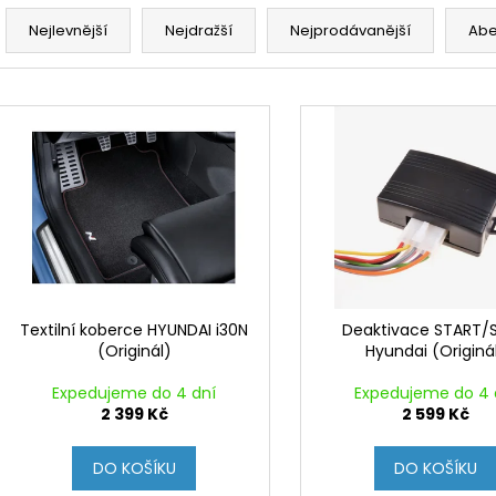
Ř
a
Nejlevnější
Nejdražší
Nejprodávanější
Ab
z
e
V
n
ý
í
p
p
i
r
s
o
p
d
r
u
o
k
d
Textilní koberce HYUNDAI i30N
Deaktivace START/
t
(Originál)
Hyundai (Originá
u
ů
k
Expedujeme do 4 dní
Expedujeme do 4 
t
2 399 Kč
2 599 Kč
ů
DO KOŠÍKU
DO KOŠÍKU