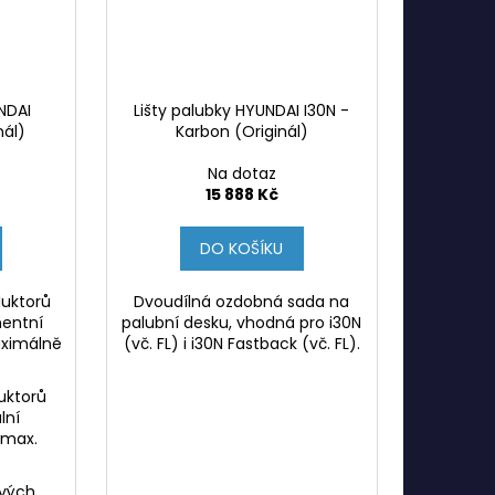
NDAI
Lišty palubky HYUNDAI I30N -
nál)
Karbon (Originál)
Na dotaz
15 888 Kč
DO KOŠÍKU
duktorů
Dvoudílná ozdobná sada na
entní
palubní desku, vhodná pro i30N
aximálně
(vč. FL) i i30N Fastback (vč. FL).
uktorů
lní
 max.
ových