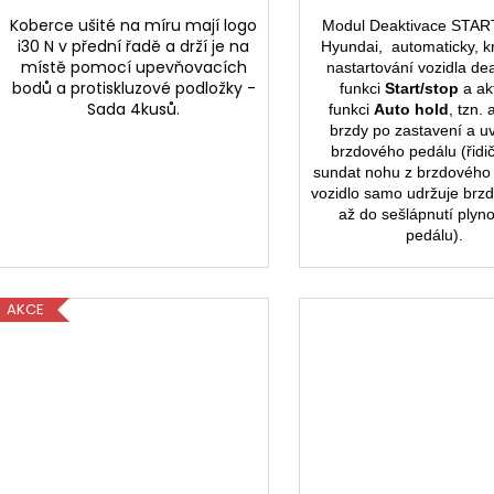
Koberce ušité na míru mají logo
Modul Deaktivace STA
i30 N v přední řadě a drží je na
Hyundai, automaticky, k
místě pomocí upevňovacích
nastartování vozidla dea
bodů a protiskluzové podložky -
funkci
Start/stop
a ak
Sada 4kusů.
funkci
Auto hold
, tzn. 
brzdy po zastavení a u
brzdového pedálu (řidi
sundat nohu z brzdového
vozidlo samo udržuje brzd
až do sešlápnutí plyn
pedálu).
AKCE