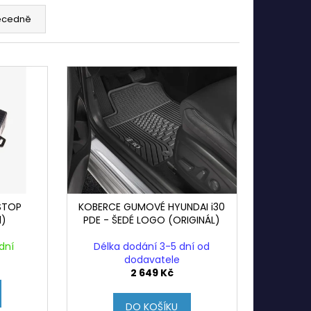
ecedně
STOP
KOBERCE GUMOVÉ HYUNDAI i30
l)
PDE - ŠEDÉ LOGO (ORIGINÁL)
dní
Délka dodání 3-5 dní od
dodavatele
2 649 Kč
DO KOŠÍKU