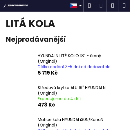
K
Přejít
Hledat
Náku
M
Přihlášen
na
o
obsah
Zpět
Zpět
košík
š
LITÁ KOLA
í
C
k
Nejprodávanější
o
p
o
HYUNDAI N LITÉ KOLO 18" - černý
t
(Originál)
Délka dodání 3-5 dní od dodavatele
ř
5 719 Kč
e
b
Středová krytka ALU 19" HYUNDAI N
u
(Originál)
j
Expedujeme do 4 dní
473 Kč
e
t
Matice kola HYUNDAI i30N/KonaN
e
(Originál)
n