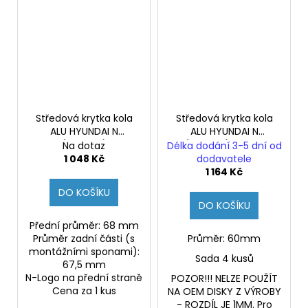
Středová krytka kola
Středová krytka kola
ALU HYUNDAI N
ALU HYUNDAI N
(Originál)
(Originál) - sada
Na dotaz
Délka dodání 3-5 dní od
1 048 Kč
dodavatele
1 164 Kč
DO KOŠÍKU
DO KOŠÍKU
Přední průměr: 68 mm
Průměr zadní části (s
Průměr: 60mm
montážními sponami):
Sada 4 kusů
67,5 mm
N-Logo na přední straně
POZOR!!! NELZE POUŽÍT
Cena za 1 kus
NA OEM DISKY Z VÝROBY
- ROZDÍL JE 1MM. Pro