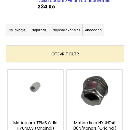
Délka dodání 3-5 dní od dodavatele
a
234 Kč
j
í
Ř
t
a
Nejlevnější
Nejdražší
Nejprodávanější
Abecedně
?
z
e
n
OTEVŘÍT FILTR
í
p
HLEDAT
V
r
ý
o
p
d
D
i
u
o
s
p
k
p
o
t
r
r
ů
o
Matice pro TPMS čidlo
Matice kola HYUNDAI
u
HYUNDAI (Originál)
i30N/KonaN (Originál)