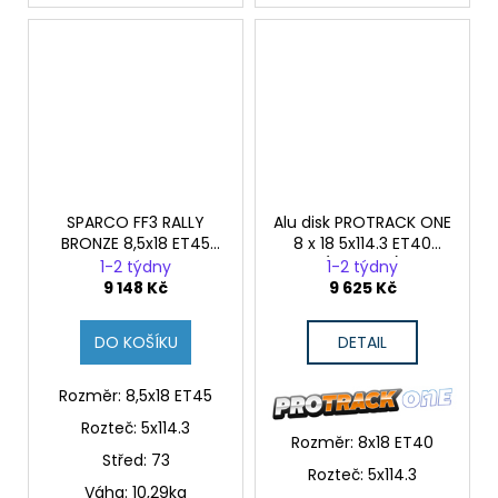
SPARCO FF3 RALLY
Alu disk PROTRACK ONE
BRONZE 8,5x18 ET45
8 x 18 5x114.3 ET40
5x114,3 73,0
(HYUNDAI)
1-2 týdny
1-2 týdny
9 148 Kč
9 625 Kč
DO KOŠÍKU
DETAIL
Rozměr: 8,5x18 ET45
Rozteč: 5x114.3
Rozměr: 8x18 ET40
Střed:
73
Rozteč: 5x114.3
Váha: 10,29kg