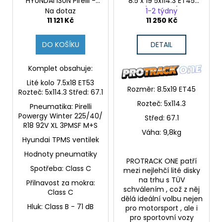
HYUNDAI i30N Pirelli -
8.5 x 19 5x114.3 ET45
černý disk s červeným
(HYUNDAI)
Na dotaz
1-2 týdny
proužkem (Originál)
11 121 Kč
11 250 Kč
DO KOŠÍKU
DETAIL
Komplet obsahuje:
Lité kolo 7.5x18 ET53
Rozměr: 8.5x19 ET45
Rozteč: 5x114.3 Střed: 67.1
Rozteč: 5x114.3
Pneumatika:
Pirelli
Powergy Winter 225/40/
Střed:
67.1
R18 92V XL 3PMSF M+S
Váha: 9,8kg
Hyundai TPMS ventilek
Hodnoty pneumatiky
PROTRACK ONE
patří
Spotřeba: Class C
mezi
nejlehčí
lité disky
na trhu s
TÜV
Přilnavost za mokra:
schválením
, což z něj
Class C
dělá ideální volbu nejen
Hluk: Class B - 71 dB
pro
motorsport
, ale i
pro
sportovní vozy