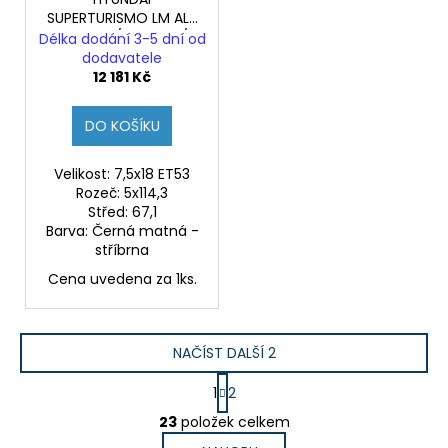
SUPERTURISMO LM ALU
18", I30N / KONA N /
Délka dodání 3-5 dní od
I20N (Originál)
dodavatele
12 181 Kč
DO KOŠÍKU
Velikost: 7,5x18 ET53
Rozeč: 5x114,3
Střed: 67,1
Barva: Černá matná -
stříbrna
Cena uvedena za 1ks.
NAČÍST DALŠÍ 2
S
1
2
t
O
r
23
položek celkem
v
á