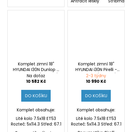
Antracit lesklý
Stříbrná les
Komplet zimní 18"
Komplet zimní 18"
HYUNDAI I30N Dunlop -
HYUNDAI i30N Pirelli -
stříbrný disk (Originál)
černý disk (Originál)
Na dotaz
2-3 týdny
10 582 Kč
10 990 Kč
DO KOŠÍKU
DO KOŠÍKU
Komplet obsahuje:
Komplet obsahuje:
Lité kolo 7.5x18 ET53
Lité kolo 7.5x18 ET53
Rozteč: 5x114.3 Střed: 67.1
Rozteč: 5x114.3 Střed: 67.1