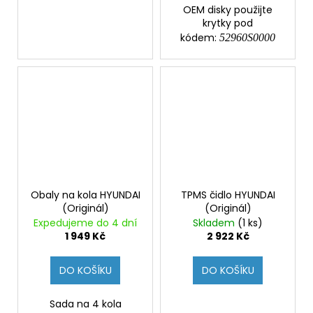
OEM disky použijte
krytky pod
kódem:
52960S0000
Obaly na kola HYUNDAI
TPMS čidlo HYUNDAI
(Originál)
(Originál)
Expedujeme do 4 dní
Skladem
(1 ks)
1 949 Kč
2 922 Kč
DO KOŠÍKU
DO KOŠÍKU
Sada na 4 kola