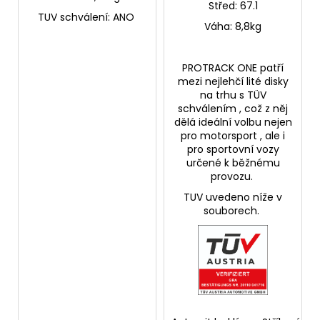
Střed:
67.1
TUV schválení: ANO
Váha: 8,8kg
PROTRACK ONE
patří
mezi
nejlehčí
lité disky
na trhu s
TÜV
schválením
, což z něj
dělá ideální volbu nejen
pro
motorsport
, ale i
pro
sportovní vozy
určené k běžnému
provozu.
TUV uvedeno níže v
souborech.