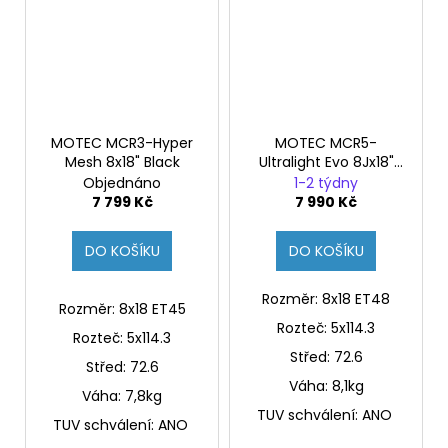
MOTEC MCR3-Hyper
MOTEC MCR5-
Mesh 8x18" Black
Ultralight Evo 8Jx18"
ET48 Black Glossy
Objednáno
1-2 týdny
7 799 Kč
7 990 Kč
DO KOŠÍKU
DO KOŠÍKU
Rozměr: 8x18 ET48
Rozměr: 8x18 ET45
Rozteč: 5x114.3
Rozteč: 5x114.3
Střed:
72.6
Střed:
72.6
Váha: 8,1kg
Váha: 7,8kg
TUV schválení: ANO
TUV schválení: ANO