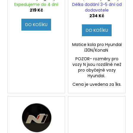
č
d
Expedujeme do 4 dní
Délka dodání 3-5 dní od
u
u
219 Kč
dodavatele
j
k
234 Kč
e
t
DO KOŠÍKU
m
DO KOŠÍKU
ů
e
Matice kola pro Hyundai
i30N/KonaN
POZOR- rozměry pro
vozy N jsou rozdílné než
pro obyčejné vozy
Hyundai.
Cena je uvedena za 1ks.