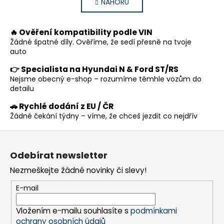
NAHORU
l
n
k
á
o
d
🔥 Ověření kompatibility podle VIN
v
a
á
Žádné špatné díly. Ověříme, že sedí přesně na tvoje
c
n
auto
í
í
p
👉 Specialista na Hyundai N & Ford ST/RS
Nejsme obecný e-shop – rozumíme těmhle vozům do
r
detailu
v
k
🚗 Rychlé dodání z EU / ČR
y
Žádné čekání týdny – víme, že chceš jezdit co nejdřív
v
Z
ý
p
á
Odebírat newsletter
i
p
s
Nezmeškejte žádné novinky či slevy!
a
u
t
E-mail
í
Vložením e-mailu souhlasíte s
podmínkami
ochrany osobních údajů