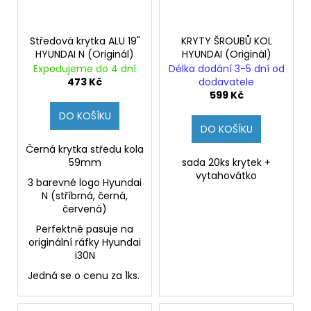
Středová krytka ALU 19"
KRYTY ŠROUBŮ KOL
HYUNDAI N (Originál)
HYUNDAI (Originál)
Expedujeme do 4 dní
Délka dodání 3-5 dní od
473 Kč
dodavatele
599 Kč
DO KOŠÍKU
DO KOŠÍKU
Černá krytka středu kola
59mm
sada 20ks krytek +
vytahovátko
3 barevné logo Hyundai
N (stříbrná, černá,
červená)
Perfektně pasuje na
originální ráfky Hyundai
i30N
Jedná se o cenu za 1ks.