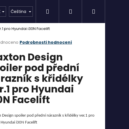
Hledat
Přihlášení
Nákupní
AKCE
Značky
K
Čeština
.1 pro Hyundai i30N Facelift
košík
rné
odnoceno
Podrobnosti hodnocení
cení
xton Design
ktu
oiler pod přední
razník s křidélky
ček.
r.1 pro Hyundai
0N Facelift
Design spoiler pod přední nárazník s křidélky ver.1 pro
 Hyundai i30N Facelift