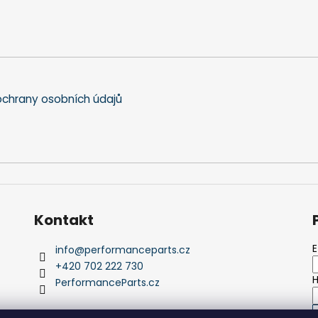
chrany osobních údajů
Kontakt
E
info
@
performanceparts.cz
+420 702 222 730
H
PerformanceParts.cz