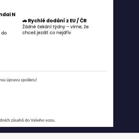
ndai N
🚗 Rychlé dodání z EU / ČR
Žádné čekání týdny – víme, že
chceš jezdit co nejdřív
 do
ou úpravu spoileru!
adních zásahů do Vašeho vozu.