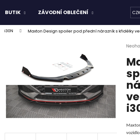
BUTIK
ZÁVODNÍ OBLEČENÍ
KAPALINY
CZ
i30N
Maxton Design spoiler pod přední nárazník s křidélky ver
Co potřebujete najít?
Průmě
Neoh
hodno
Ma
produ
HLEDAT
je
sp
0,0
z
ná
5
Doporučujeme
hvězdi
ve
i3
Maxton 
vozidlo