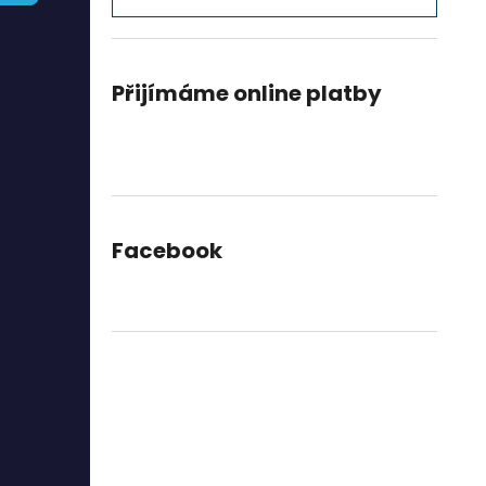
l
Přijímáme online platby
Facebook