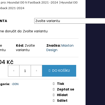
 pro: Hyundai I30 N Fastback 2021 -2024 |Hyundai I30
hback 2021-2024
ANTA
e doručit do:
Zvolte variantu
te
Kód:
Zvolte
Značka:
Maxton
antu
variantu
Design
104 Kč
ná
DO KOŠÍKU
:
Tisk
gorie
:
i30N
Zeptat se
Hlídat
Sdílet