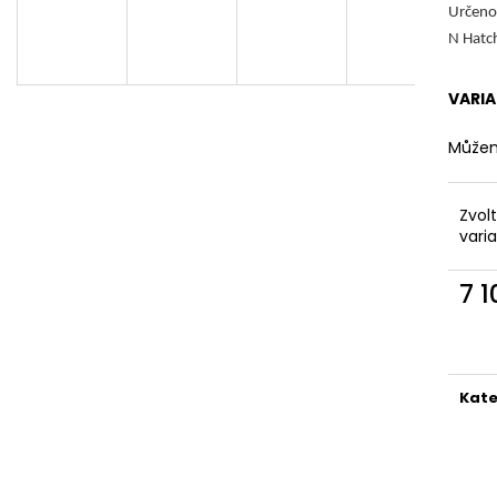
Určeno
N Hatc
VARI
Můžem
Zvol
vari
7 
Měr
cena
Kate