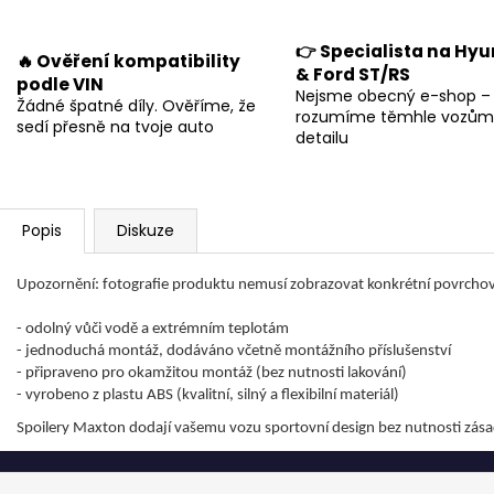
👉 Specialista na Hyu
🔥 Ověření kompatibility
& Ford ST/RS
podle VIN
Nejsme obecný e-shop –
Žádné špatné díly. Ověříme, že
rozumíme těmhle vozům
sedí přesně na tvoje auto
detailu
Popis
Diskuze
Upozornění: fotografie produktu nemusí zobrazovat konkrétní povrchov
- odolný vůči vodě a extrémním teplotám
- jednoduchá montáž, dodáváno včetně montážního příslušenství
- připraveno pro okamžitou montáž (bez nutnosti lakování)
- vyrobeno z plastu ABS (kvalitní, silný a flexibilní materiál)
Spoilery Maxton dodají vašemu vozu sportovní design bez nutnosti zás