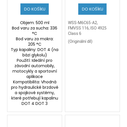
DO KOŠÍKU
DO KOŠÍKU
Objem: 500 ml
WSS-M6C65-A2,
Bod varu za sucha: 336
FMVSS 116, ISO 4925
°C
Class 6
Bod varu za mokra:
(
Originální díl)
205 °C
Typ kapaliny: DOT 4 (na
bázi glykolu)
Použití: Ideální pro
závodní automobily,
motocykly a sportovní
aplikace
Kompatibilita: Vhodná
pro hydraulické brzdové
a spojkové systémy,
které potřebují kapalinu
DOT 4 DOT 3