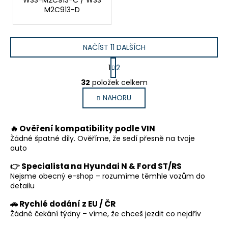
M2C913-D
NAČÍST 11 DALŠÍCH
S
1
2
t
O
r
32
položek celkem
v
á
NAHORU
l
n
k
á
o
d
🔥 Ověření kompatibility podle VIN
v
a
á
Žádné špatné díly. Ověříme, že sedí přesně na tvoje
c
n
auto
í
í
p
👉 Specialista na Hyundai N & Ford ST/RS
Nejsme obecný e-shop – rozumíme těmhle vozům do
r
detailu
v
k
🚗 Rychlé dodání z EU / ČR
y
Žádné čekání týdny – víme, že chceš jezdit co nejdřív
v