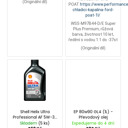
(
Originální díl)
POAT
https://www.performance
chladici-kapalina-ford-
poat-1l/
WSS-M97B44-D/E Super
Plus Premium, růžová
barva, životnost 10 let,
ředění s vodou 1:1 do -37st
(Originální díl)
Shell Helix Ultra
EP 80w90 GL4 (1L) -
Professional AF 5W-30
Převodový olej
(1L)
Skladem
(5 ks)
Expedujeme do 4 dní