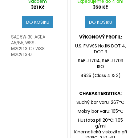
1L (Originál)
Skladem
Expedujeme do 4 dní
321 Kč
350 Kč
DO KOŠÍKU
DO KOŠÍKU
VÝKONOVÝ PROFIL:
SAE 5W-30, ACEA
A5/B5, WSS-
U.S. FMVSS No.116 DOT 4,
M2C913-C / WSS
DOT 3
M2C913-D
SAE J 1704, SAE J 1703
ISO
4925 (Class 4 & 3)
CHARAKTERISTIKA:
Suchý bor varu: 267°C
Mokrý bor varu: 165°C
Hustota při 20°C: 1.05
g/ml
Kinematická viskozita při
100°C: 2.10 cSt