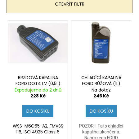
č
n
OTEVŘÍT FILTR
u
í
j
p
e
V
r
m
ý
e
o
p
d
i
u
s
k
p
t
r
ů
o
BRZDOVÁ KAPALINA
CHLADÍCÍ KAPALINA
FORD DOT4 LV (0,5L)
FORD RŮŽOVÁ (1L)
d
Expedujeme do 2 dnů
Na dotaz
u
228 Kč
246 Kč
k
t
DO KOŠÍKU
DO KOŠÍKU
ů
WSS-M6C65-A2, FMVSS
POZOR!!! Tato chladící
116, ISO 4925 Class 6
kapalina ukončena.
Nahrazena FORD