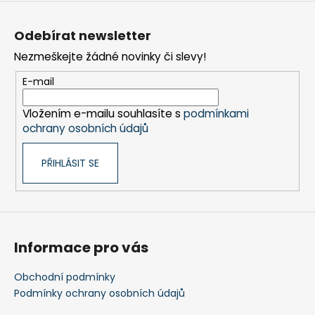
Z
ý
p
á
Odebírat newsletter
i
p
s
Nezmeškejte žádné novinky či slevy!
a
u
t
E-mail
í
Vložením e-mailu souhlasíte s
podmínkami
ochrany osobních údajů
PŘIHLÁSIT SE
Informace pro vás
Obchodní podmínky
Podmínky ochrany osobních údajů