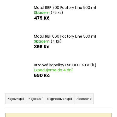
a
Motul RBF 700 Factory Line 500 ml
j
Skladem
(>5 ks)
479 Kč
í
t
?
Motul RBF 660 Factory Line 500 ml
Skladem
(4 ks)
399 Kč
HLEDAT
Brzdová kapaliny ESP DOT 4 LV (1L)
Expedujeme do 4 dní
590 Kč
D
o
Ř
p
a
Nejlevnější
Nejdražší
Nejprodávanější
Abecedně
o
z
r
u
e