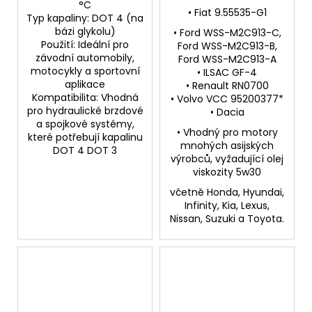
°C
• Fiat 9.55535-G1
Typ kapaliny: DOT 4 (na
bázi glykolu)
• Ford WSS-M2C913-C,
Použití: Ideální pro
Ford WSS-M2C913-B,
závodní automobily,
Ford WSS-M2C913-A
motocykly a sportovní
• ILSAC GF-4
aplikace
• Renault RN0700
Kompatibilita: Vhodná
• Volvo VCC 95200377*
pro hydraulické brzdové
• Dacia
a spojkové systémy,
• Vhodný pro motory
které potřebují kapalinu
mnohých asijských
DOT 4 DOT 3
výrobců, vyžadující olej
viskozity 5w30
včetně Honda, Hyundai,
Infinity, Kia, Lexus,
Nissan, Suzuki a Toyota.