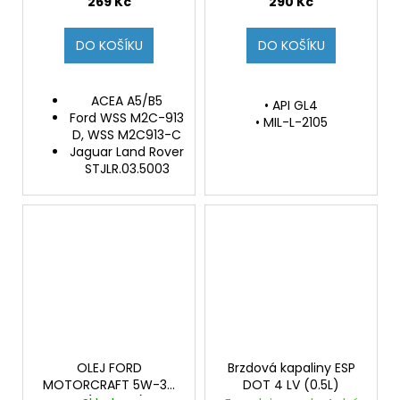
269 Kč
290 Kč
DO KOŠÍKU
DO KOŠÍKU
ACEA A5/B5
• API GL4
Ford WSS M2C-913
• MIL-L-2105
D, WSS M2C913-C
Jaguar Land Rover
STJLR.03.5003
OLEJ FORD
Brzdová kapaliny ESP
MOTORCRAFT 5W-30
DOT 4 LV (0.5L)