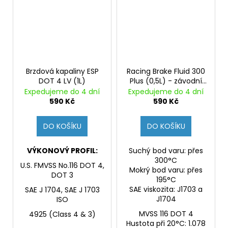
Brzdová kapaliny ESP
Racing Brake Fluid 300
DOT 4 LV (1L)
Plus (0,5L) - závodní
brzdová kapalina,
Expedujeme do 4 dní
Expedujeme do 4 dní
přesahuje DOT 4, bod
590 Kč
590 Kč
varu přes 310°C
DO KOŠÍKU
DO KOŠÍKU
VÝKONOVÝ PROFIL:
Suchý bod varu: přes
300°C
U.S. FMVSS No.116 DOT 4,
Mokrý bod varu: přes
DOT 3
195°C
SAE viskozita: J1703 a
SAE J 1704, SAE J 1703
J1704
ISO
MVSS 116 DOT 4
4925 (Class 4 & 3)
Hustota při 20°C: 1.078