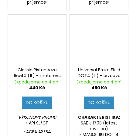
příjemce!
příjemce!
Classic Pistoneeze
Universal Brake Fluid
15w40 (1L) - motorový
DOT4 (1L) - brzdová
minerální olej pro
kapalina, DOT4,
Expedujeme do 4 dní
Expedujeme do 4 dní
youngtimery
vhodná pro ABS
440 Kč
450 Kč
DO KOŠÍKU
DO KOŠÍKU
VÝKONOVÝ PROFIL:
CHARAKTERISTIKA:
• API SL/CF
SAE J 1703 (latest
revision)
• ACEA A3/B4
F.M.V.S.S. 116 DOT 4