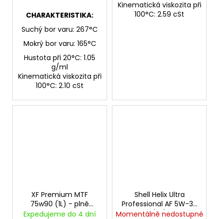
Kinematická viskozita při
100°C: 2.59 cSt
CHARAKTERISTIKA:
Suchý bor varu: 267°C
Mokrý bor varu: 165°C
Hustota při 20°C: 1.05
g/ml
Kinematická viskozita při
100°C: 2.10 cSt
XF Premium MTF
Shell Helix Ultra
75w90 (1L) - plně
Professional AF 5W-30
syntetický olej pro
(4L)
Expedujeme do 4 dní
Momentálně nedostupné