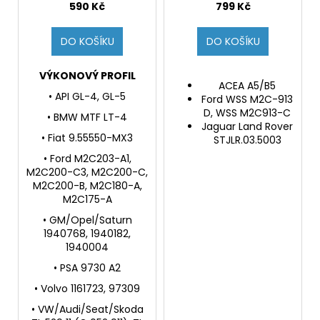
manuální převodovky,
590 Kč
799 Kč
rozvodovky a
diferenciály
DO KOŠÍKU
DO KOŠÍKU
VÝKONOVÝ PROFIL
ACEA A5/B5
• API GL-4, GL-5
Ford WSS M2C-913
D, WSS M2C913-C
• BMW MTF LT-4
Jaguar Land Rover
• Fiat 9.55550-MX3
STJLR.03.5003
• Ford M2C203-A1,
M2C200-C3, M2C200-C,
M2C200-B, M2C180-A,
M2C175-A
• GM/Opel/Saturn
1940768, 1940182,
1940004
• PSA 9730 A2
• Volvo 1161723, 97309
• VW/Audi/Seat/Skoda