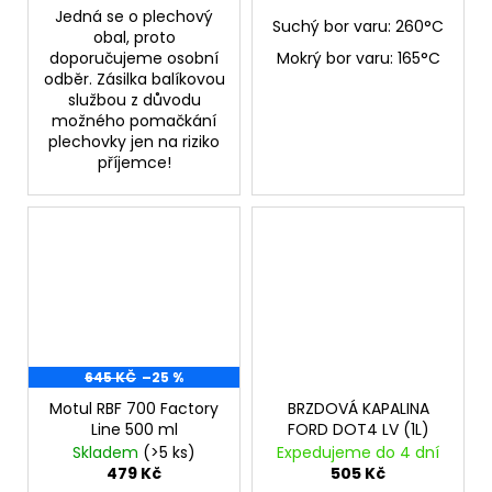
Jedná se o plechový
Suchý bor varu: 260°C
obal, proto
doporučujeme osobní
Mokrý bor varu: 165°C
odběr. Zásilka balíkovou
službou z důvodu
možného pomačkání
plechovky jen na riziko
příjemce!
645 KČ
–25 %
Motul RBF 700 Factory
BRZDOVÁ KAPALINA
Line 500 ml
FORD DOT4 LV (1L)
Skladem
(>5 ks)
Expedujeme do 4 dní
479 Kč
505 Kč