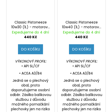
Classic Pistoneeze
Classic Pistoneeze
10w30 (1L) - motorový
10w40 (1L) - motorový
polosyntetický olej pro
polosyntetický olej pro
Expedujeme do 4 dní
Expedujeme do 4 dní
youngtimery
youngtimery
440 Kč
440 Kč
DO KOŠÍKU
DO KOŠÍKU
VÝKONOVÝ PROFIL:
VÝKONOVÝ PROFIL:
• API SL/CF
• API SL/CF
• ACEA A3/B4
• ACEA A3/B4
Jedná se o plechový
Jedná se o plechový
obal, proto
obal, proto
doporučujeme osobní
doporučujeme osobní
odběr. Zásilka balíkovou
odběr. Zásilka balíkovou
službou z důvodu
službou z důvodu
možného pomačkání
možného pomačkání
plechovky jen na riziko
plechovky jen na riziko