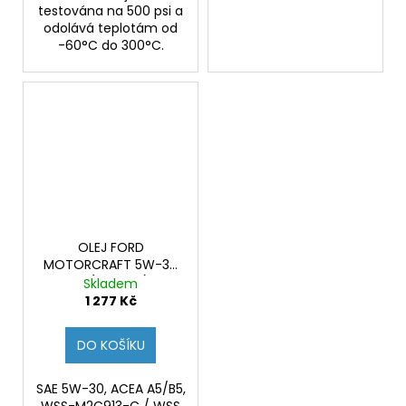
testována na 500 psi a
odolává teplotám od
-60°C do 300°C.
OLEJ FORD
MOTORCRAFT 5W-30
5L (Originál)
Skladem
1 277 Kč
DO KOŠÍKU
SAE 5W-30, ACEA A5/B5,
WSS-M2C913-C / WSS