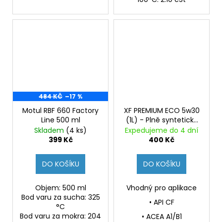
484 KČ
–17 %
Motul RBF 660 Factory
XF PREMIUM ECO 5w30
Line 500 ml
(1L) - Plně syntetický
motorový olej
Skladem
(4 ks)
Expedujeme do 4 dní
399 Kč
400 Kč
DO KOŠÍKU
DO KOŠÍKU
Objem: 500 ml
Vhodný pro aplikace
Bod varu za sucha: 325
• API CF
°C
Bod varu za mokra: 204
• ACEA A1/B1