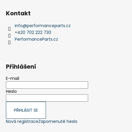
Kontakt
info
@
performanceparts.cz
+420 702 222 730
PerformanceParts.cz
Přihlášení
E-mail
Heslo
PŘIHLÁSIT SE
Nová registrace
Zapomenuté heslo