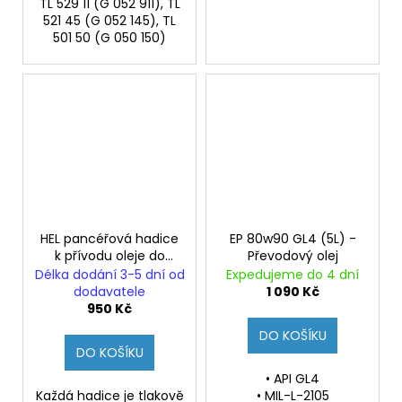
TL 529 11 (G 052 911), TL
521 45 (G 052 145), TL
501 50 (G 050 150)
HEL pancéřová hadice
EP 80w90 GL4 (5L) -
k přívodu oleje do
Převodový olej
turba FORD FIESTA MK3
Délka dodání 3-5 dní od
Expedujeme do 4 dní
1.6i RS Turbo
dodavatele
1 090 Kč
950 Kč
DO KOŠÍKU
DO KOŠÍKU
• API GL4
Každá hadice je tlakově
• MIL-L-2105