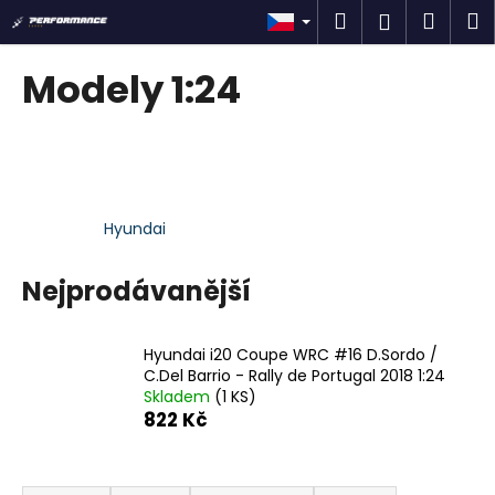
K
Přejít
Hledat
Náku
M
Přihlášen
na
o
obsah
Zpět
Zpět
košík
š
Modely 1:24
í
C
k
o
p
o
Hyundai
t
ř
Nejprodávanější
e
b
u
Hyundai i20 Coupe WRC #16 D.Sordo /
j
C.Del Barrio - Rally de Portugal 2018 1:24
Skladem
(1 KS)
e
822 Kč
t
e
Ř
n