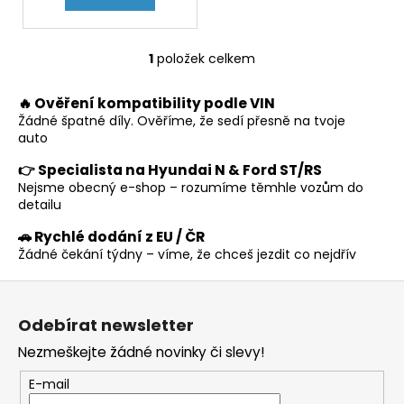
č
ů
u
j
1
položek celkem
e
O
m
v
e
🔥 Ověření kompatibility podle VIN
l
Žádné špatné díly. Ověříme, že sedí přesně na tvoje
á
auto
d
a
👉 Specialista na Hyundai N & Ford ST/RS
c
Nejsme obecný e-shop – rozumíme těmhle vozům do
í
detailu
p
🚗 Rychlé dodání z EU / ČR
r
Žádné čekání týdny – víme, že chceš jezdit co nejdřív
v
k
Z
y
á
v
Odebírat newsletter
p
ý
Nezmeškejte žádné novinky či slevy!
a
p
t
i
E-mail