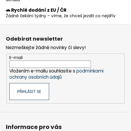
č
u
🚗 Rychlé dodání z EU / ČR
j
Žádné čekání týdny – víme, že chceš jezdit co nejdřív
e
m
Z
e
á
Odebírat newsletter
p
Nezmeškejte žádné novinky či slevy!
a
t
E-mail
í
Vložením e-mailu souhlasíte s
podmínkami
ochrany osobních údajů
PŘIHLÁSIT SE
Informace pro vás