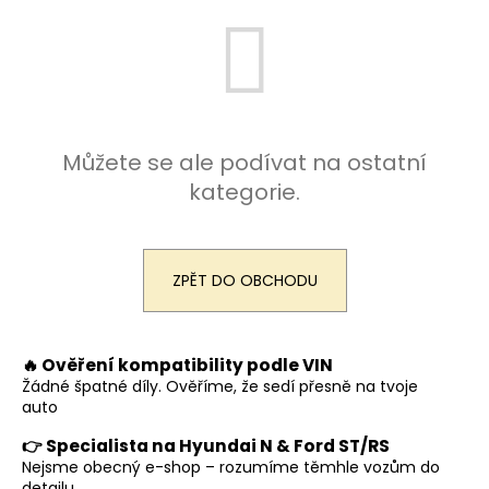
a
j
í
t
?
Můžete se ale podívat na ostatní
kategorie.
HLEDAT
ZPĚT DO OBCHODU
D
🔥 Ověření kompatibility podle VIN
o
Žádné špatné díly. Ověříme, že sedí přesně na tvoje
p
auto
o
r
👉 Specialista na Hyundai N & Ford ST/RS
u
Nejsme obecný e-shop – rozumíme těmhle vozům do
detailu