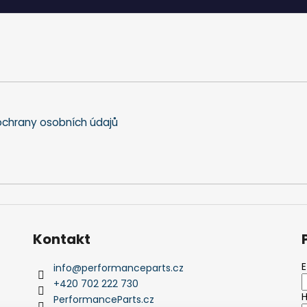
chrany osobních údajů
Kontakt
E
info
@
performanceparts.cz
+420 702 222 730
H
PerformanceParts.cz