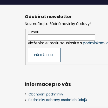
Z
á
Odebírat newsletter
p
Nezmeškejte žádné novinky či slevy!
a
t
E-mail
í
Vložením e-mailu souhlasíte s
podmínkami o
PŘIHLÁSIT SE
Informace pro vás
Obchodní podmínky
Podmínky ochrany osobních údajů