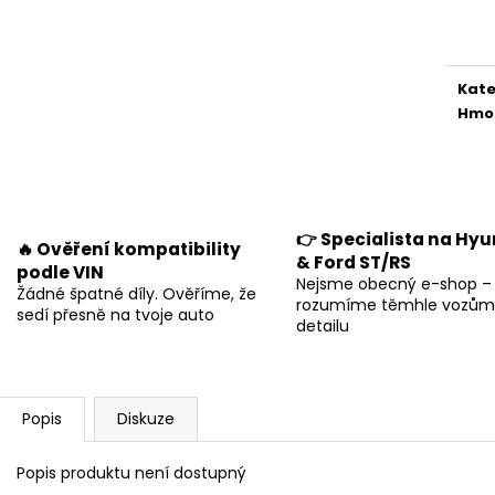
Měr
cena
Kate
Hmo
👉 Specialista na Hyu
🔥 Ověření kompatibility
& Ford ST/RS
podle VIN
Nejsme obecný e-shop –
Žádné špatné díly. Ověříme, že
rozumíme těmhle vozům
sedí přesně na tvoje auto
detailu
Popis
Diskuze
Popis produktu není dostupný