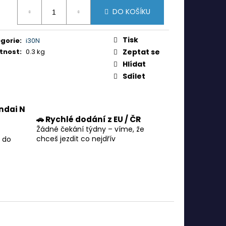
ná
DO KOŠÍKU
:
Tisk
gorie
:
i30N
tnost
:
0.3 kg
Zeptat se
Hlídat
Sdílet
ndai N
🚗 Rychlé dodání z EU / ČR
Žádné čekání týdny – víme, že
chceš jezdit co nejdřív
 do