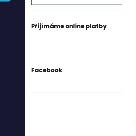
l
Přijímáme online platby
Facebook