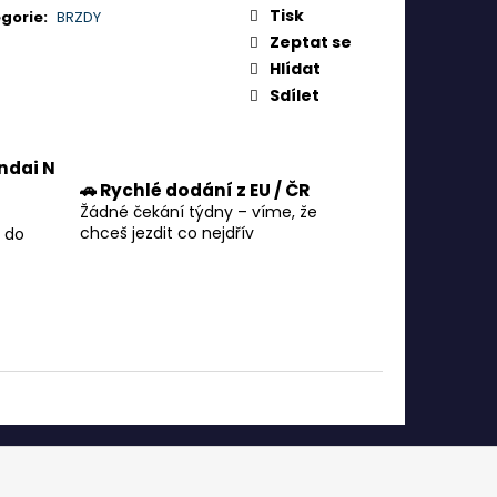
Tisk
gorie
:
BRZDY
Zeptat se
Hlídat
Sdílet
ndai N
🚗 Rychlé dodání z EU / ČR
Žádné čekání týdny – víme, že
chceš jezdit co nejdřív
 do