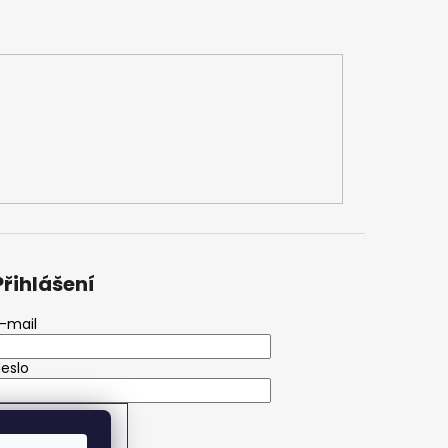
Přihlášení
-mail
eslo
PŘIHLÁSIT SE