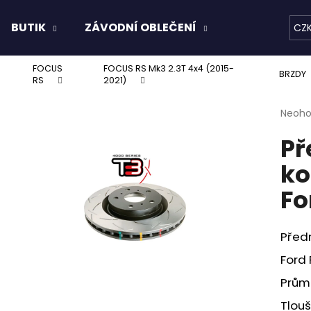
BUTIK
ZÁVODNÍ OBLEČENÍ
KAPALINY
CZ
FOCUS
FOCUS RS Mk3 2.3T 4x4 (2015-
Co potřebujete najít?
BRZDY
RS
2021)
Průmě
Neoh
hodno
HLEDAT
Př
produ
je
ko
0,0
z
Doporučujeme
Fo
5
hvězdi
Předn
Ford 
Prům
Tlou