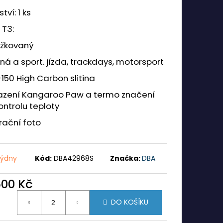
tví: 1 ks
 T3:
ážkovaný
ná a sport. jízda, trackdays, motorsport
150 High Carbon slitina
lazení Kangaroo Paw a termo značení
ontrolu teploty
trační foto
týdny
Kód:
DBA42968S
Značka:
DBA
600 Kč
ná
DO KOŠÍKU
: