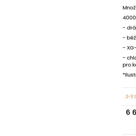
Množs
4000
- dr
- běž
- XG-
- ch
pro k
*Ilus
2-3 
6 
Měr
cena