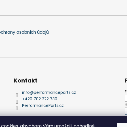
chrany osobních údajů
Kontakt
E
info
@
performanceparts.cz
+420 702 222 730
H
PerformanceParts.cz
 cookies, abychom Vám umožnili pohodlné