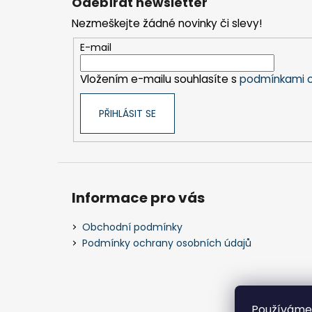
Odebírat newsletter
p
Nezmeškejte žádné novinky či slevy!
a
t
E-mail
í
Vložením e-mailu souhlasíte s
podmínkami o
PŘIHLÁSIT SE
Informace pro vás
Obchodní podmínky
Podmínky ochrany osobních údajů
Používáme