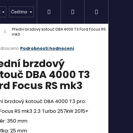
Hledat
Přihlášení
Nákupní
AKCE
Značky
K
Čeština
Přední brzdový kotouč DBA 4000 T3 Ford Focus RS
košík
mk3
rné
odnoceno
Podrobnosti hodnocení
cení
ední brzdový
ktu
touč DBA 4000 T3
rd Focus RS mk3
ček.
í brzdový kotouč DBA 4000 T3 pro:
Focus RS mk3 2.3 Turbo 257kW 2015+
ěr: 350 mm
šťka: 25 mm