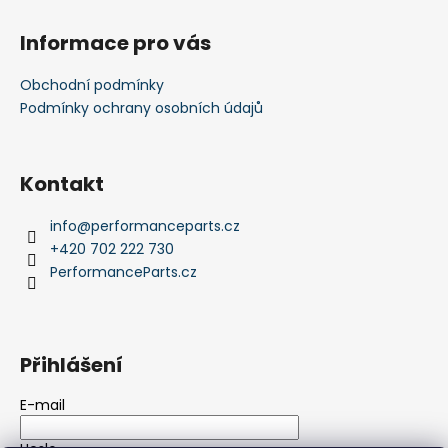
i
s
Informace pro vás
u
Obchodní podmínky
Podmínky ochrany osobních údajů
Kontakt
info
@
performanceparts.cz
+420 702 222 730
PerformanceParts.cz
Přihlášení
E-mail