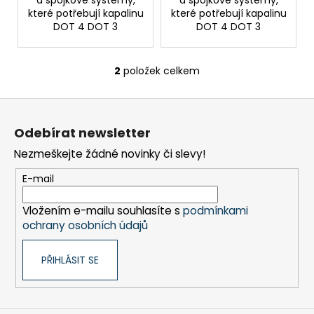
č
a spojkové systémy,
a spojkové systémy,
které potřebují kapalinu
které potřebují kapalinu
u
DOT 4 DOT 3
DOT 4 DOT 3
j
e
m
2
položek celkem
O
e
v
Z
l
á
á
Odebírat newsletter
d
p
a
Nezmeškejte žádné novinky či slevy!
a
c
t
E-mail
í
í
p
Vložením e-mailu souhlasíte s
podmínkami
r
ochrany osobních údajů
v
k
PŘIHLÁSIT SE
y
v
ý
p