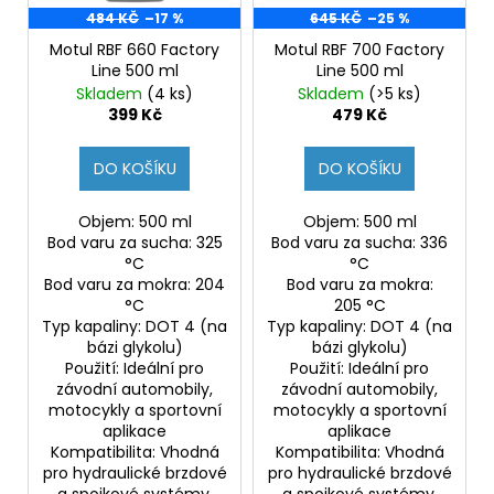
d
r
484 KČ
–17 %
645 KČ
–25 %
a
u
o
j
Motul RBF 660 Factory
Motul RBF 700 Factory
k
Line 500 ml
Line 500 ml
d
í
Skladem
(4 ks)
Skladem
(>5 ks)
t
u
t
399 Kč
479 Kč
ů
k
?
t
DO KOŠÍKU
DO KOŠÍKU
ů
Objem: 500 ml
Objem: 500 ml
Bod varu za sucha: 325
Bod varu za sucha: 336
HLEDAT
°C
°C
Bod varu za mokra: 204
Bod varu za mokra:
°C
205 °C
Typ kapaliny: DOT 4 (na
Typ kapaliny: DOT 4 (na
bázi glykolu)
bázi glykolu)
D
Použití: Ideální pro
Použití: Ideální pro
o
závodní automobily,
závodní automobily,
p
motocykly a sportovní
motocykly a sportovní
o
aplikace
aplikace
r
Kompatibilita: Vhodná
Kompatibilita: Vhodná
u
pro hydraulické brzdové
pro hydraulické brzdové