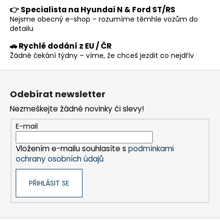
a
👉 Specialista na Hyundai N & Ford ST/RS
c
Nejsme obecný e-shop – rozumíme těmhle vozům do
í
detailu
p
🚗 Rychlé dodání z EU / ČR
r
Žádné čekání týdny – víme, že chceš jezdit co nejdřív
v
k
Z
y
á
v
Odebírat newsletter
p
ý
Nezmeškejte žádné novinky či slevy!
a
p
t
i
E-mail
s
í
u
Vložením e-mailu souhlasíte s
podmínkami
ochrany osobních údajů
PŘIHLÁSIT SE