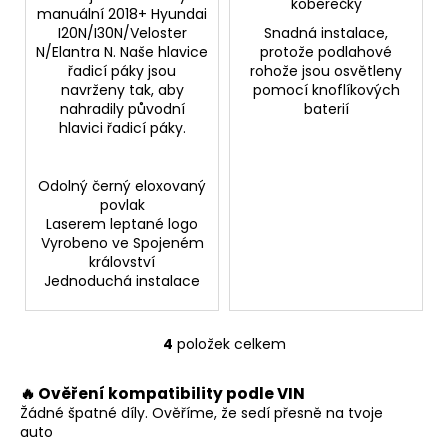
koberečky
manuální 2018+ Hyundai
I20N/I30N/Veloster
Snadná instalace,
N/Elantra N. Naše hlavice
protože podlahové
řadicí páky jsou
rohože jsou osvětleny
navrženy tak, aby
pomocí knoflíkových
nahradily původní
baterií
hlavici řadicí páky.
Odolný černý eloxovaný
povlak
Laserem leptané logo
Vyrobeno ve Spojeném
království
Jednoduchá instalace
4
položek celkem
O
v
🔥 Ověření kompatibility podle VIN
l
Žádné špatné díly. Ověříme, že sedí přesně na tvoje
á
auto
d