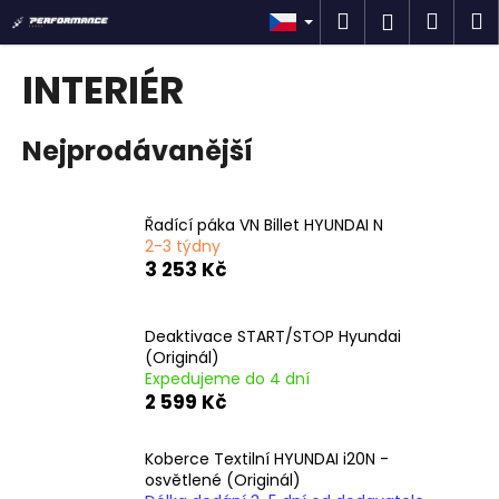
K
Přejít
Hledat
Náku
M
Přihlášen
na
o
obsah
Zpět
Zpět
košík
š
INTERIÉR
í
C
k
Nejprodávanější
o
p
o
Řadící páka VN Billet HYUNDAI N
t
2-3 týdny
ř
3 253 Kč
e
b
Deaktivace START/STOP Hyundai
u
(Originál)
j
Expedujeme do 4 dní
2 599 Kč
e
t
Koberce Textilní HYUNDAI i20N -
e
osvětlené (Originál)
n