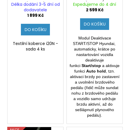
č
d
(Originál)
(Originál)
Délka dodání 3-5 dní od
Expedujeme do 4 dní
u
u
dodavatele
2 599 Kč
j
k
1 899 Kč
e
t
DO KOŠÍKU
m
DO KOŠÍKU
ů
e
Modul Deaktivace
Textilní koberce i20N -
START/STOP Hyundai,
sada 4 ks
automaticky, krátce po
nastartování vozidla
deaktivuje
funkci
Start/stop
a aktivuje
funkci
Auto hold
, tzn.
aktivaci brzdy po zastavení
a uvolnění brzdového
pedálu (řidič může sundat
nohu z brzdového pedálu
a vozidlo samo udržuje
brzdu aktivní, až do
sešlápnutí plynového
pedálu).
AKCE