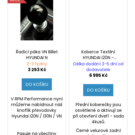
Řadící páka VN Billet
Koberce Textilní
HYUNDAI N
HYUNDAI i20N -
osvětlené (Originál)
2-3 týdny
Délka dodání 3-5 dní od
3 253 Kč
dodavatele
6 995 Kč
DO KOŠÍKU
DO KOŠÍKU
V RPM Performance nyní
můžeme nabídnout náš
Přední koberečky jsou
knoflík převodovky
osvětlené a aktivují se
Hyundai I20N / I30N / VN
při otevření dveří - sada
4kusů.
Černé velurové zadní
Pasuje na všechny