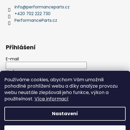
info
@
performanceparts.cz
+420 702 222 730
PerformanceParts.cz
Přihlášení
E-mail
Heslo
Používáme cookies, abychom Vám umožnili
pohodlné prohlížení webu a díky analýze provozu
PŘIHLÁSIT SE
webu neustále zlepšovali jeho funkce, výkon a
použitelnost.
Více informací
Nová registrace
Zapomenuté heslo
Nastavení
Vytvořil Shoptet
Copyright 2026
PerformanceParts.cz
. Všechna práva