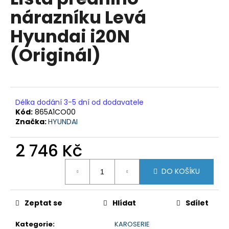
je
a
nárazníku Levá
0,0
z
j
Hyundai i20N
5
í
hvězdiček.
(Originál)
t
?
Délka dodání 3-5 dní od dodavatele
Kód:
865A1CO00
HLEDAT
Značka:
HYUNDAI
2 746 Kč
D
Měrná
DO KOŠÍKU
o
cena:
p
o
Zeptat se
Hlídat
Sdílet
r
u
Kategorie
:
KAROSERIE