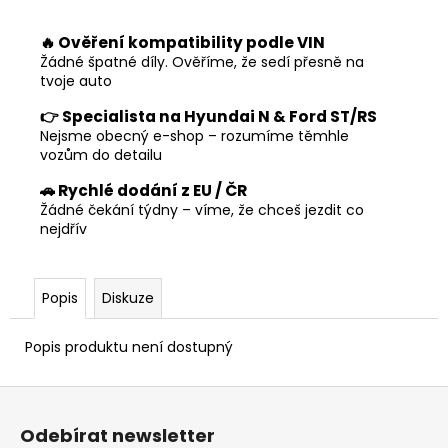
č
u
🔥 Ověření kompatibility podle VIN
j
Žádné špatné díly. Ověříme, že sedí přesně na
e
tvoje auto
m
e
👉 Specialista na Hyundai N & Ford ST/RS
Nejsme obecný e-shop – rozumíme těmhle
vozům do detailu
🚗 Rychlé dodání z EU / ČR
Žádné čekání týdny – víme, že chceš jezdit co
nejdřív
Popis
Diskuze
Popis produktu není dostupný
Z
á
Odebírat newsletter