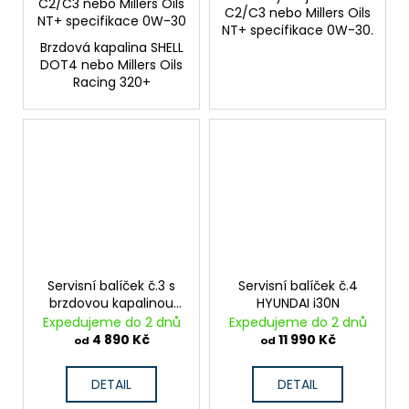
C2/C3 nebo Millers Oils
C2/C3 nebo Millers Oils
NT+ specifikace 0W-30
NT+ specifikace 0W-30.
Brzdová kapalina SHELL
DOT4 nebo Millers Oils
Racing 320+
Servisní balíček č.3 s
Servisní balíček č.4
brzdovou kapalinou
HYUNDAI i30N
HYUNDAI i30N
Expedujeme do 2 dnů
Expedujeme do 2 dnů
4 890 Kč
11 990 Kč
od
od
DETAIL
DETAIL