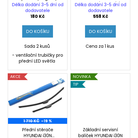
č
d
HYUNDAI(ORIGINÁL)
Délka dodání 3-5 dní od
Délka dodání 3-5 dní od
u
u
dodavatele
dodavatele
j
k
180 Kč
558 Kč
e
t
m
DO KOŠÍKU
DO KOŠÍKU
ů
e
Sada 2 kusů
Cena za 1 kus
- ventilační trubičky pro
přední LED světla
AKCE
NOVINKA
TIP
1 710 KČ
–19 %
Přední stěrače
Základní servisní
HYUNDAI i30N
balíček HYUNDAI i30N