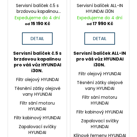
Servisní balíček č.5 s
Servisní balíček ALL-IN
brzdovou kapalinou
HYUNDAI i30N
HYUNDAI i30N
Expedujeme do 4 dní
Expedujeme do 4 dní
15 190 Kč
17 990 Kč
od
od
DETAIL
DETAIL
Servisní balíček č.5 s
Servisní balíček ALL-IN
brzdovou kapalinou
pro váš vůz HYUNDAI
pro váš vůz HYUNDAI
i30N.
i30N.
Filtr olejový HYUNDAI
Filtr olejový HYUNDAI
Těsnění zátky olejové
Těsnění zátky olejové
vany HYUNDAI
vany HYUNDAI
Filtr sání motoru
Filtr sání motoru
HYUNDAI
HYUNDAI
Filtr kabinový HYUNDAI
Filtr kabinový HYUNDAI
Zapalovací svíčky
Zapalovací svíčky
HYUNDAI
HYUNDAI
Klínové řemeny HYUNDAI