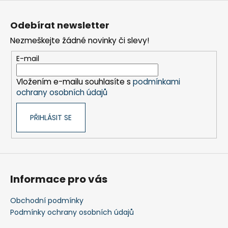
k
Z
y
á
v
Odebírat newsletter
p
ý
Nezmeškejte žádné novinky či slevy!
a
p
t
i
E-mail
s
í
u
Vložením e-mailu souhlasíte s
podmínkami
ochrany osobních údajů
PŘIHLÁSIT SE
Informace pro vás
Obchodní podmínky
Podmínky ochrany osobních údajů