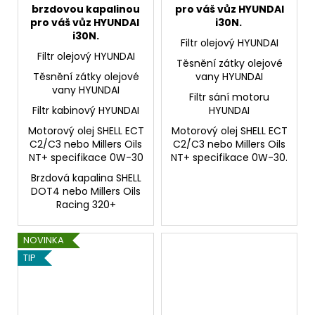
brzdovou kapalinou
pro váš vůz HYUNDAI
pro váš vůz HYUNDAI
i30N.
i30N.
Filtr olejový HYUNDAI
Filtr olejový HYUNDAI
Těsnění zátky olejové
Těsnění zátky olejové
vany HYUNDAI
vany HYUNDAI
Filtr sání motoru
Filtr kabinový HYUNDAI
HYUNDAI
Motorový olej SHELL ECT
Motorový olej SHELL ECT
C2/C3 nebo Millers Oils
C2/C3 nebo Millers Oils
NT+ specifikace 0W-30
NT+ specifikace 0W-30.
Brzdová kapalina SHELL
DOT4 nebo Millers Oils
Racing 320+
NOVINKA
TIP