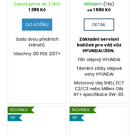
(Originál)
Expedujeme do 2 dnů
Skladem
(1 ks)
1 385 Kč
1 590 Kč
od
DO KOŠÍKU
DETAIL
Sada dvou předních
Základní servisní
stěračů
balíček pro váš vůz
HYUNDAI i30N.
Všechny i30 PDE 2017+
Filtr olejový HYUNDAI
Těsnění zátky olejové
vany HYUNDAI
Motorový olej SHELL ECT
C2/C3 nebo Millers Oils
NT+ specifikace 0W-30.
NOVINKA
NOVINKA
TIP
TIP