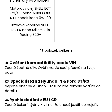
HYUNDAI (5ks v balíčku)
Motorový olej SHELL ECT
C2/C3 nebo Millers Oils
NT+ specifikace 0W-30
Brzdová kapalina SHELL
DOT4 nebo Millers Oils
Racing 320+
17
položek celkem
O
v
🔥 Ověření kompatibility podle VIN
l
Žádné špatné díly. Ověříme, že sedí přesně na tvoje
á
auto
d
a
👉 Specialista na Hyundai N & Ford ST/RS
c
Nejsme obecný e-shop – rozumíme těmhle vozům do
í
detailu
p
🚗 Rychlé dodání z EU / ČR
r
Žádné čekání týdny – víme, že chceš jezdit co nejdřív
v