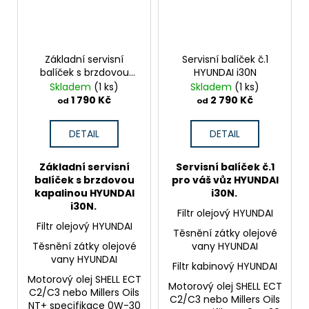
Základní servisní
Servisní balíček č.1
balíček s brzdovou
HYUNDAI i30N
kapalinou HYUNDAI
Skladem
(1 ks)
Skladem
(1 ks)
i30N
1 790 Kč
2 790 Kč
od
od
DETAIL
DETAIL
Základní servisní
Servisní balíček č.1
balíček s brzdovou
pro váš vůz HYUNDAI
kapalinou HYUNDAI
i30N.
i30N.
Filtr olejový HYUNDAI
Filtr olejový HYUNDAI
Těsnění zátky olejové
Těsnění zátky olejové
vany HYUNDAI
vany HYUNDAI
Filtr kabinový HYUNDAI
Motorový olej SHELL ECT
Motorový olej SHELL ECT
C2/C3 nebo Millers Oils
C2/C3 nebo Millers Oils
NT+ specifikace 0W-30