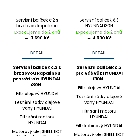
Servisní balíček č.2 s
Servisní balíček č.3
brzdovou kapalinou
HYUNDAI i30N
HYUNDAI i30N
Expedujeme do 2 dnů
Expedujeme do 2 dnů
3 690 Kč
4 690 Kč
od
od
DETAIL
DETAIL
Servisní balíček č.2 s
Servisní balíček č.3
brzdovou kapalinou
pro váš vůz HYUNDAI
pro váš vůz HYUNDAI
i30N.
i30N.
Filtr olejový HYUNDAI
Filtr olejový HYUNDAI
Těsnění zátky olejové
Těsnění zátky olejové
vany HYUNDAI
vany HYUNDAI
Filtr sání motoru
Filtr sání motoru
HYUNDAI
HYUNDAI
Filtr kabinový HYUNDAI
Motorový olej SHELL ECT
Motorový olej SHELL ECT