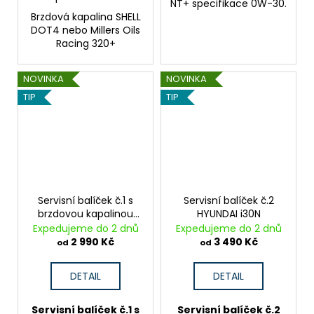
NT+ specifikace 0W-30.
Brzdová kapalina SHELL
DOT4 nebo Millers Oils
Racing 320+
NOVINKA
NOVINKA
TIP
TIP
Servisní balíček č.1 s
Servisní balíček č.2
brzdovou kapalinou
HYUNDAI i30N
HYUNDAI i30N
Expedujeme do 2 dnů
Expedujeme do 2 dnů
2 990 Kč
3 490 Kč
od
od
DETAIL
DETAIL
Servisní balíček č.1 s
Servisní balíček č.2