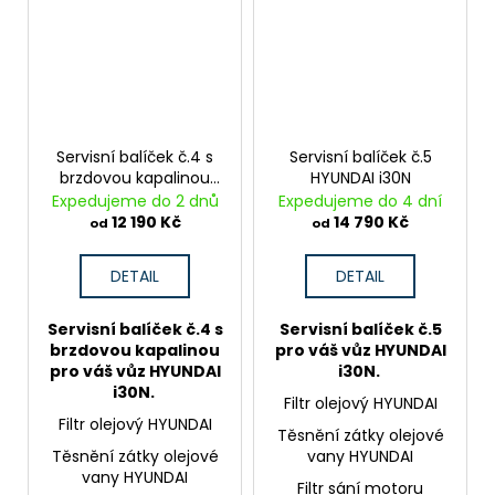
Servisní balíček č.4 s
Servisní balíček č.5
brzdovou kapalinou
HYUNDAI i30N
HYUNDAI i30N
Expedujeme do 2 dnů
Expedujeme do 4 dní
12 190 Kč
14 790 Kč
od
od
DETAIL
DETAIL
Servisní balíček č.4 s
Servisní balíček č.5
brzdovou kapalinou
pro váš vůz HYUNDAI
pro váš vůz HYUNDAI
i30N.
i30N.
Filtr olejový HYUNDAI
Filtr olejový HYUNDAI
Těsnění zátky olejové
Těsnění zátky olejové
vany HYUNDAI
vany HYUNDAI
Filtr sání motoru