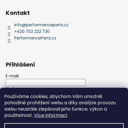
Kontakt
info
@
performanceparts.cz
+420 702 222 730
PerformanceParts.cz
Přihlášení
E-mail
Heslo
Používáme cookies, abychom Vám umožnili
pohodlné prohlížení webu a díky analýze provozu
PŘIHLÁSIT SE
webu neustále zlepšovali jeho funkce, výkon a
použitelnost.
Více informací
Nová registrace
Zapomenuté heslo