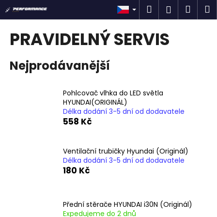
K
Přejít
Hledat
Náku
M
Přihlášen
na
o
obsah
Zpět
Zpět
košík
š
PRAVIDELNÝ SERVIS
í
C
k
Nejprodávanější
o
p
o
Pohlcovač vlhka do LED světla
t
HYUNDAI(ORIGINÁL)
Délka dodání 3-5 dní od dodavatele
ř
558 Kč
e
b
u
Ventilační trubičky Hyundai (Originál)
Délka dodání 3-5 dní od dodavatele
j
180 Kč
e
t
e
Přední stěrače HYUNDAI i30N (Originál)
n
Expedujeme do 2 dnů