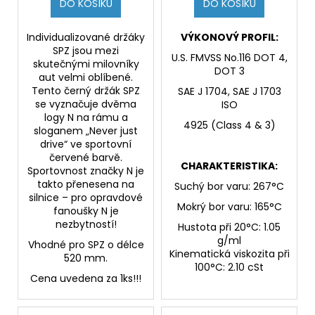
DO KOŠÍKU
DO KOŠÍKU
Individualizované držáky
VÝKONOVÝ PROFIL:
SPZ jsou mezi
U.S. FMVSS No.116 DOT 4,
skutečnými milovníky
DOT 3
aut velmi oblíbené.
Tento černý držák SPZ
SAE J 1704, SAE J 1703
se vyznačuje dvěma
ISO
logy N na rámu a
4925 (Class 4 & 3)
sloganem „Never just
drive“ ve sportovní
červené barvě.
CHARAKTERISTIKA:
Sportovnost značky N je
takto přenesena na
Suchý bor varu: 267°C
silnice – pro opravdové
Mokrý bor varu: 165°C
fanoušky N je
nezbytností!
Hustota při 20°C: 1.05
g/ml
Vhodné pro SPZ o délce
Kinematická viskozita při
520 mm.
100°C: 2.10 cSt
Cena uvedena za 1ks!!!