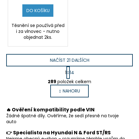
DO KOŠÍKU
Těsnění se používá před
i za vlnovec - nutno
objednat 2ks.
NAČÍST 21 DALŠÍCH
S
1
14
t
O
r
289
položek celkem
v
á
NAHORU
l
n
k
á
o
d
🔥 Ověření kompatibility podle VIN
v
a
á
Žádné špatné díly. Ověříme, že sedí přesně na tvoje
c
n
auto
í
í
p
👉 Specialista na Hyundai N & Ford ST/RS
Nejsme obecný e-shop – rozumíme těmhle vozům do