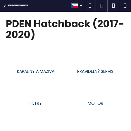
K
Přejít
Hledat
Náku
M
Přihlášen
na
o
obsah
Zpět
Zpět
košík
š
PDEN Hatchback (2017-
í
C
2020)
k
o
p
o
t
ř
KAPALINY A MAZIVA
PRAVIDELNÝ SERVIS
e
b
u
j
FILTRY
MOTOR
e
t
e
n