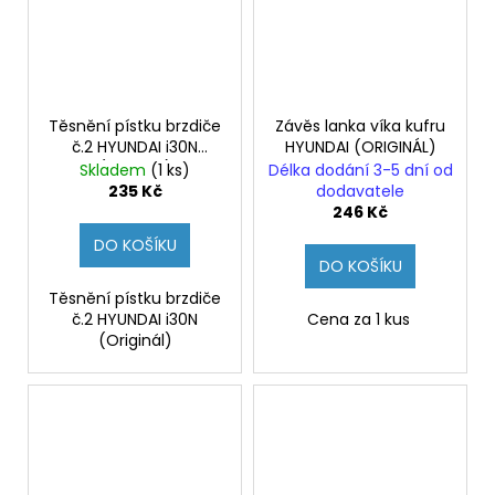
Těsnění pístku brzdiče
Závěs lanka víka kufru
č.2 HYUNDAI i30N
HYUNDAI (ORIGINÁL)
(Originál)
Skladem
(1 ks)
Délka dodání 3-5 dní od
235 Kč
dodavatele
246 Kč
DO KOŠÍKU
DO KOŠÍKU
Těsnění pístku brzdiče
č.2 HYUNDAI i30N
Cena za 1 kus
(Originál)