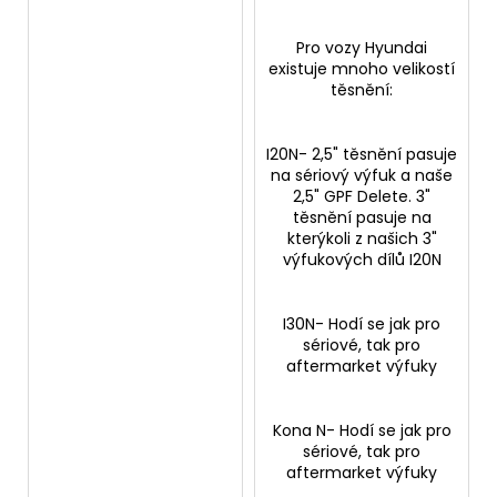
Pro vozy Hyundai
existuje mnoho velikostí
těsnění:
I20N- 2,5" těsnění pasuje
na sériový výfuk a naše
2,5" GPF Delete. 3"
těsnění pasuje na
kterýkoli z našich 3"
výfukových dílů I20N
I30N- Hodí se jak pro
sériové, tak pro
aftermarket výfuky
Kona N- Hodí se jak pro
sériové, tak pro
aftermarket výfuky