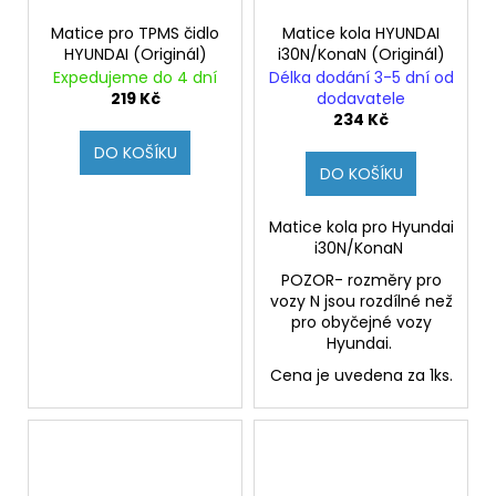
Matice pro TPMS čidlo
Matice kola HYUNDAI
HYUNDAI (Originál)
i30N/KonaN (Originál)
Expedujeme do 4 dní
Délka dodání 3-5 dní od
219 Kč
dodavatele
234 Kč
DO KOŠÍKU
DO KOŠÍKU
Matice kola pro Hyundai
i30N/KonaN
POZOR- rozměry pro
vozy N jsou rozdílné než
pro obyčejné vozy
Hyundai.
Cena je uvedena za 1ks.