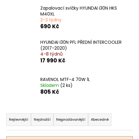
č
u
Zapalovací svíčky HYUNDAI i30N HKS
j
M40XL
2-3 týdny
e
690 Kč
m
e
HYUNDAI I30N PFL PŘEDNÍ INTERCOOLER
(2017-2020)
4-8 týdnů
17 990 Kč
RAVENOL MTF-4 70W 1L
Skladem
(2 ks)
805 Kč
Ř
a
Nejlevnější
Nejdražší
Nejprodávanější
Abecedně
z
e