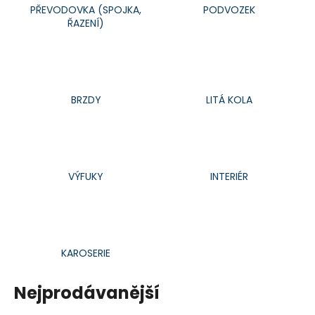
PŘEVODOVKA (SPOJKA,
PODVOZEK
a
ŘAZENÍ)
j
í
t
?
BRZDY
LITÁ KOLA
HLEDAT
VÝFUKY
INTERIÉR
D
o
p
KAROSERIE
o
r
Nejprodávanější
u