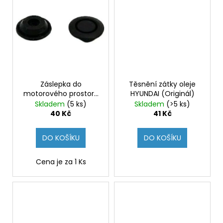
Záslepka do
Těsnění zátky oleje
motorového prostoru
HYUNDAI (Originál)
HYUNDAI i30N
Skladem
(5 ks)
Skladem
(>5 ks)
(Originál)
40 Kč
41 Kč
DO KOŠÍKU
DO KOŠÍKU
Cena je za 1 Ks