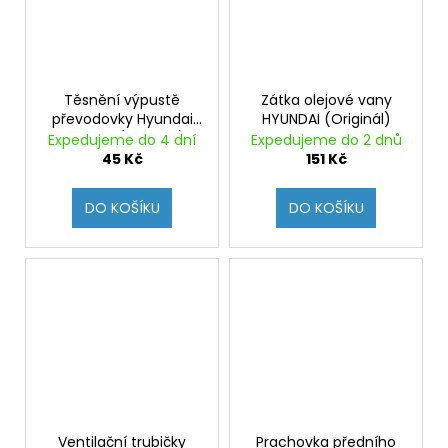
Těsnění výpustě
Zátka olejové vany
převodovky Hyundai
HYUNDAI (Originál)
i30N MT (Originál)
Expedujeme do 4 dní
Expedujeme do 2 dnů
45 Kč
151 Kč
DO KOŠÍKU
DO KOŠÍKU
Ventilační trubičky
Prachovka předního