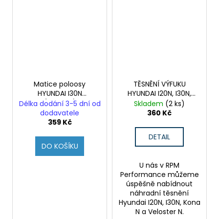
Matice poloosy
TĚSNĚNÍ VÝFUKU
HYUNDAI I30N
HYUNDAI I20N, I30N,
(Originál)
KONA N, VN
Délka dodání 3-5 dní od
Skladem
(2 ks)
dodavatele
360 Kč
359 Kč
DETAIL
DO KOŠÍKU
U nás v RPM
Performance můžeme
úspěšně nabídnout
náhradní těsnění
Hyundai I20N, I30N, Kona
N a Veloster N.