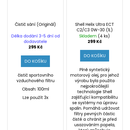
Čistič sání (Originál)
Shell Helix Ultra ECT
C2/C3 0W-30 (1L)
Délka dodání 3-5 dní od
Skladem
(4 ks)
dodavatele
299 Kč
295 Kč
DO KOŠÍKU
DO KOŠÍKU
Plně syntetický
čistič sportovního
motorový olej, pro jehož
vzduchového filtru
výrobu byla použita
nejpokročilejší
Obsah: 100ml
technologie Shell
zajišťující kompatibilitu
Lze použít 3x
se systémy na úpravu
spalin. Pomáhá udržovat
filtry pevných částic
čisté a chránit je před
usazováním popela,