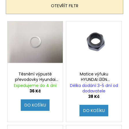
n
OTEVŘÍT FILTR
í
p
V
r
ý
o
p
d
i
u
s
k
p
t
r
ů
o
Těsnění výpustě
Matice výfuku
převodovky Hyundai
HYUNDAI i30N
d
i30N MT (Originál)
(Originál)
Expedujeme do 4 dní
Délka dodání 3-5 dní od
u
36 Kč
dodavatele
k
38 Kč
t
DO KOŠÍKU
DO KOŠÍKU
ů