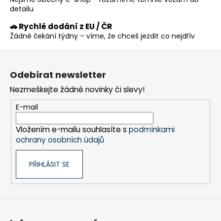
r
detailu
v
k
🚗 Rychlé dodání z EU / ČR
y
Žádné čekání týdny – víme, že chceš jezdit co nejdřív
v
Z
ý
p
á
Odebírat newsletter
i
p
s
Nezmeškejte žádné novinky či slevy!
a
u
t
E-mail
í
Vložením e-mailu souhlasíte s
podmínkami
ochrany osobních údajů
PŘIHLÁSIT SE