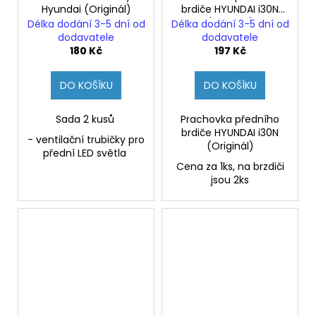
Hyundai (Originál)
brdiče HYUNDAI i30N
(Originál)
Délka dodání 3-5 dní od
Délka dodání 3-5 dní od
dodavatele
dodavatele
180 Kč
197 Kč
DO KOŠÍKU
DO KOŠÍKU
Sada 2 kusů
Prachovka předního
brdiče HYUNDAI i30N
- ventilační trubičky pro
(Originál)
přední LED světla
Cena za 1ks, na brzdiči
jsou 2ks