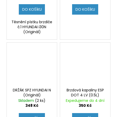
DO KOŠÍKU
DO KOŠÍKU
Těsnění pístku brzdiče
č.1 HYUNDAI i30N
(Originál)
DRŽÁK SPZ HYUNDAI N
Brzdová kapaliny ESP
(Originál)
DOT 4 LV (0.5L)
Skladem
(2 ks)
Expedujeme do 4 dní
348 Kč
350 Kč