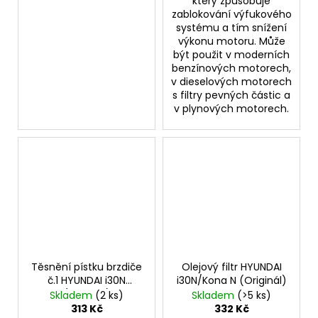
který způsobuje
zablokování výfukového
systému a tím snížení
výkonu motoru. Může
být použit v moderních
benzínových motorech,
v dieselových motorech
s filtry pevných částic a
v plynových motorech.
Těsnění pístku brzdiče
Olejový filtr HYUNDAI
č.1 HYUNDAI i30N
i30N/Kona N (Originál)
(Originál)
Skladem
(2 ks)
Skladem
(>5 ks)
313 Kč
332 Kč