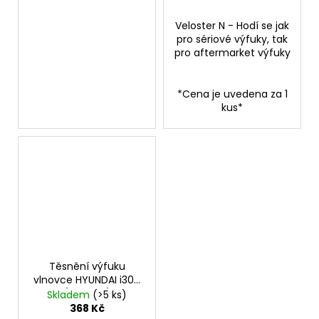
Veloster N - Hodí se jak
pro sériové výfuky, tak
pro aftermarket výfuky
*Cena je uvedena za 1
kus*
Těsnění výfuku
vlnovce HYUNDAI i30N
(Originál)
Skladem
(>5 ks)
368 Kč