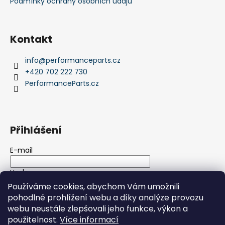
Podmínky ochrany osobních údajů
Kontakt
info
@
performanceparts.cz
+420 702 222 730
PerformanceParts.cz
Přihlášení
E-mail
Heslo
Používáme cookies, abychom Vám umožnili
pohodlné prohlížení webu a díky analýze provozu
PŘIHLÁSIT SE
webu neustále zlepšovali jeho funkce, výkon a
použitelnost.
Více informací
Nová registrace
Zapomenuté heslo