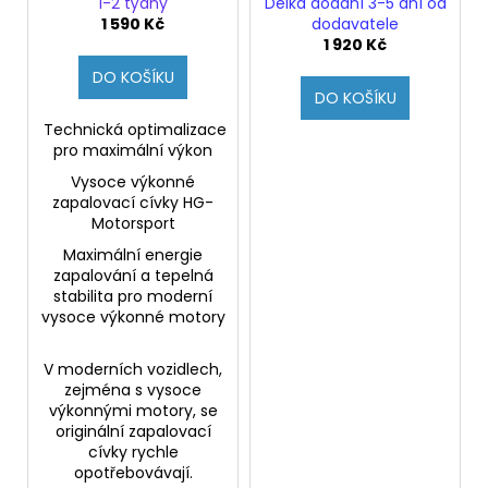
pro motory Hyundai
i30N/Kona N (Originál)
1-2 týdny
Délka dodání 3-5 dní od
i30N, Kona N, Kia
1 590 Kč
dodavatele
Stinger, Genesis G4-
1 920 Kč
G8
DO KOŠÍKU
DO KOŠÍKU
Technická optimalizace
pro maximální výkon
Vysoce výkonné
zapalovací cívky HG-
Motorsport
Maximální energie
zapalování a tepelná
stabilita pro moderní
vysoce výkonné motory
V moderních vozidlech,
zejména s vysoce
výkonnými motory, se
originální zapalovací
cívky rychle
opotřebovávají.