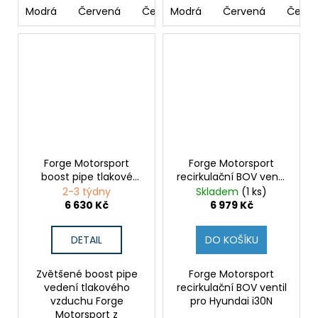
Modrá
Červená
Černá
Modrá
Světle modrá
Červená
Černá
Forge Motorsport
Forge Motorsport
boost pipe tlakové
recirkulační BOV ventil
vedení k intercooleru
pro Hyundai i30N
2-3 týdny
Skladem
(1 ks)
pro Hyundai i30N
6 630 Kč
6 979 Kč
DETAIL
DO KOŠÍKU
Zvětšené boost pipe
Forge Motorsport
vedení tlakového
recirkulační BOV ventil
vzduchu Forge
pro Hyundai i30N
Motorsport z