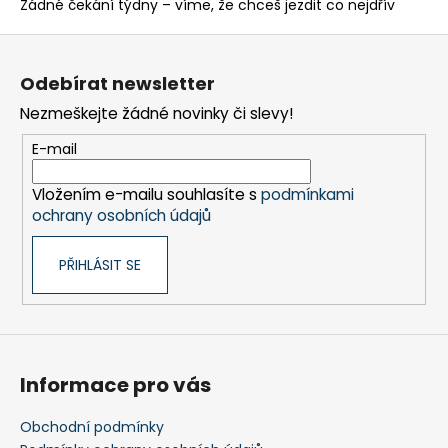
y
Žádné čekání týdny – víme, že chceš jezdit co nejdřív
v
Z
ý
p
á
Odebírat newsletter
i
p
s
Nezmeškejte žádné novinky či slevy!
a
u
t
E-mail
í
Vložením e-mailu souhlasíte s
podmínkami
ochrany osobních údajů
PŘIHLÁSIT SE
Informace pro vás
Obchodní podmínky