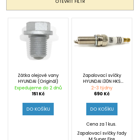
n
č
OTEVŘÍT FILTR
u
í
j
p
V
e
r
ý
m
o
e
p
d
i
u
s
k
p
t
r
ů
o
Zátka olejové vany
Zapalovací svíčky
HYUNDAI (Originál)
HYUNDAI i30N HKS
d
M40XL
Expedujeme do 2 dnů
2-3 týdny
u
151 Kč
690 Kč
k
t
DO KOŠÍKU
DO KOŠÍKU
ů
Cena za 1 kus.
Zapalovací svíčky řady
M Super Fire