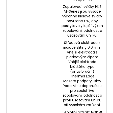
Zapalovací svíčky HKS
M-Series jsou vysoce
výkonné iridiové svíčky
navržené tak, aby
poskytovaly lepší výkon
zapalování, odolnost a
usazování uhlíku.
Středová elektroda z
iridiové slitiny 0,6 mm
Vnější elektroda s
platinovým čipem
Vnější elektroda
krátkého typu
(antivibrační)
Thermal Edge
Mezera podpory jiskry
Řada M se doporučuje
pro spolehlivé
zapalování, odolnost a
proti usazování uhlíku
při vysokém zatížení.
Teplotní rozsah: NGK #