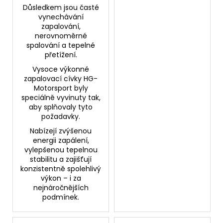
Důsledkem jsou časté
vynechávání
zapalování,
nerovnoměrné
spalování a tepelné
přetížení.
Vysoce výkonné
zapalovací cívky HG-
Motorsport byly
speciálně vyvinuty tak,
aby splňovaly tyto
požadavky.
Nabízejí zvýšenou
energii zapálení,
vylepšenou tepelnou
stabilitu a zajišťují
konzistentně spolehlivý
výkon – i za
nejnáročnějších
podmínek.