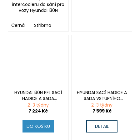
intercooleru do sání pro
vozy Hyundai i30N
Černá
Stříbrná
HYUNDAI I30N PFL SACÍ
HYUNDAI SACÍ HADICE A
HADICE A SADA
SADA VSTUPNÍHO
VSTUPNÍHO ADAPTÉRU
ADAPTÉRU PRO TURBO
2-3 týdny
2-3 týdny
PRO TURBO
I30N/Kona N
7 224 Kč
7 599 Kč
DO KOŠÍKU
DETAIL