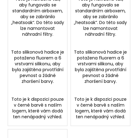
aby fungovalo se
aby fungovalo se
standardním airboxem,
standardním airboxem,
aby se zabránilo
aby se zabránilo
„heatsoak“. Do této sady
„heatsoak“. Do této sady
lze namontovat
lze namontovat
náhradní filtry.
náhradní filtry.
Tato silikonová hadice je
Tato silikonová hadice je
potažena fluorem a 6
potažena fluorem a 6
vrstvami silikonu, aby
vrstvami silikonu, aby
byla zajištěna prvotřídní
byla zajištěna prvotřídní
pevnost a žádné
pevnost a žádné
zhoršení barvy.
zhoršení barvy.
Toto je k dispozici pouze
Toto je k dispozici pouze
v černé barvě s naším
v černé barvě s naším
logem, které vám dodá
logem, které vám dodá
ten nenápadný vzhled.
ten nenápadný vzhled.