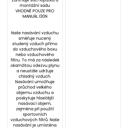
Zahrnuje sací lopatku a
montážní sadu
VHODNÉ POUZE PRO
MANUÁL I30N
Naše nasávání vzduchu
směřuje nucený
studený vzduch přímo
do vzduchového boxu
nebo vzduchového
filtru. To má za následek
okamžitou odezvu plynu
a neustále udržuje
chladný vzduch.
Nasávání umožňuje
průchod velkého
objemu vzduchu a
poskytuje hlasitější
nasávací objem,
zejména při použití
sportovních
vzduchových filtrů. Naše
nasávání je umístěna