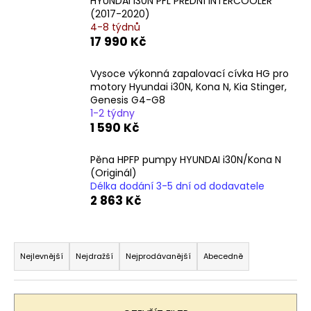
HYUNDAI I30N PFL PŘEDNÍ INTERCOOLER
a
(2017-2020)
4-8 týdnů
j
17 990 Kč
í
t
Vysoce výkonná zapalovací cívka HG pro
?
motory Hyundai i30N, Kona N, Kia Stinger,
Genesis G4-G8
1-2 týdny
1 590 Kč
Pěna HPFP pumpy HYUNDAI i30N/Kona N
HLEDAT
(Originál)
Délka dodání 3-5 dní od dodavatele
2 863 Kč
D
o
Ř
p
a
Nejlevnější
Nejdražší
Nejprodávanější
Abecedně
o
z
r
e
u