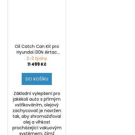
Oil Catch Can Kit pro
Hyundai i30N Airtac
Motorsport
2-3 týdny
11 499 Kč
DO KOŠÍKU
Základní vylepšení pro
jakékoli auto s přímým
vstřikováním, olejový
zachycovač je navržen
tak, aby shromažďoval
olej a vlhkost
procházející vakuovým
systémem, čímž