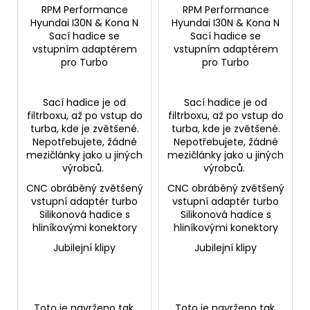
RPM Performance
RPM Performance
Hyundai I30N & Kona N
Hyundai I30N & Kona N
Sací hadice se
Sací hadice se
vstupním adaptérem
vstupním adaptérem
pro Turbo
pro Turbo
Sací hadice je od
Sací hadice je od
filtrboxu, až po vstup do
filtrboxu, až po vstup do
turba, kde je zvětšené.
turba, kde je zvětšené.
Nepotřebujete, žádné
Nepotřebujete, žádné
mezičlánky jako u jiných
mezičlánky jako u jiných
výrobců.
výrobců.
CNC obráběný zvětšený
CNC obráběný zvětšený
vstupní adaptér turbo
vstupní adaptér turbo
Silikonová hadice s
Silikonová hadice s
hliníkovými konektory
hliníkovými konektory
Jubilejní klipy
Jubilejní klipy
Toto je navrženo tak,
Toto je navrženo tak,