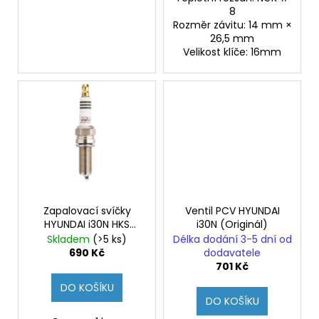
8
Rozměr závitu: 14 mm ×
26,5 mm
Velikost klíče: 16mm
Zapalovací svíčky
Ventil PCV HYUNDAI
HYUNDAI i30N HKS
i30N (Originál)
M45XL
Skladem
(>5 ks)
Délka dodání 3-5 dní od
690 Kč
dodavatele
701 Kč
DO KOŠÍKU
DO KOŠÍKU