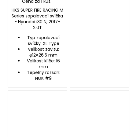
Cena za 1 kus.
HKS SUPER FIRE RACING M
Series zapalovací svíčka
-
Hyundai i30 N, 2017+
2.0T
Typ zapalovací
svíčky: XL Type
Velikost závitu:
φ12×26,5 mm
Velikost klíče: 16
mm
Tepelný rozsah:
NGK #9