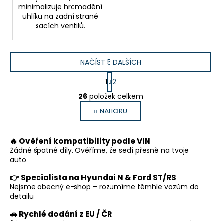
minimalizuje hromadění
uhlíku na zadní straně
sacích ventilů.
NAČÍST 5 DALŠÍCH
S
1
2
t
O
r
26
položek celkem
v
á
NAHORU
l
n
k
á
o
d
🔥 Ověření kompatibility podle VIN
v
a
á
Žádné špatné díly. Ověříme, že sedí přesně na tvoje
c
n
auto
í
í
p
👉 Specialista na Hyundai N & Ford ST/RS
Nejsme obecný e-shop – rozumíme těmhle vozům do
r
detailu
v
k
🚗 Rychlé dodání z EU / ČR