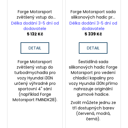
Forge Motorsport
Forge Motorsport sada
zvětšený vstup do
silikonových hadic pro
turba pro Hyundai i30N
vedení chladicí
Délka dodání 3-5 dní od
Délka dodání 3-5 dní od
před faceliftem
kapaliny pro Hyundai
dodavatele
dodavatele
i30N
5 132 Kč
5 339 Kč
DETAIL
DETAIL
Forge Motorsport
Šestidílná sada
zvětšený vstup do
silikonových hadic Forge
turbodmychadla pro
Motorsport pro vedení
vozy Hyundai i30N
chladicí kapaliny pro
určený výhradně pro
vozy Hyundai i30N přímo
sportovní 4" sání
nahrazuje originální
(například Forge
gumové hadice.
Motorsport FMINDK28).
Zvolit můžete jednu ze
tří dostupných barev
(červená, modrá,
černá).