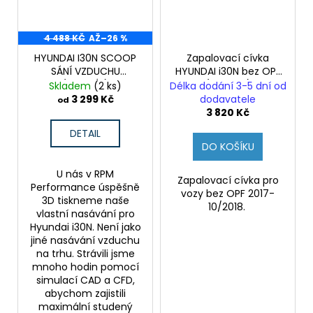
4 488 KČ
AŽ
–26 %
HYUNDAI I30N SCOOP
Zapalovací cívka
SÁNÍ VZDUCHU
HYUNDAI i30N bez OPF
(MANUÁL)
(Originál)
Skladem
(2 ks)
Délka dodání 3-5 dní od
3 299 Kč
dodavatele
od
3 820 Kč
DETAIL
DO KOŠÍKU
U nás v RPM
Zapalovací cívka pro
Performance úspěšně
vozy bez OPF 2017-
3D tiskneme naše
10/2018.
vlastní nasávání pro
Hyundai i30N. Není jako
jiné nasávání vzduchu
na trhu. Strávili jsme
mnoho hodin pomocí
simulací CAD a CFD,
abychom zajistili
maximální studený